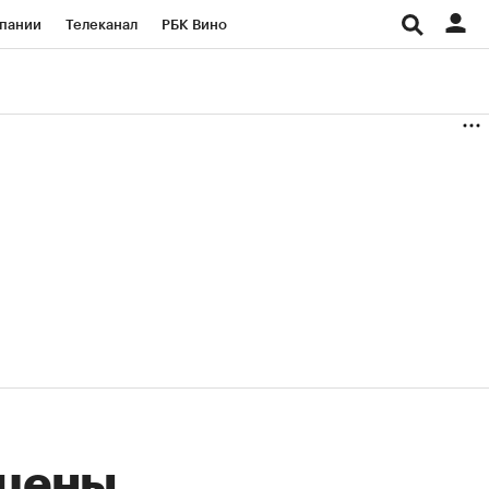
пании
Телеканал
РБК Вино
ациональные проекты
Город
аншизы
Газета
ка
Бизнес
 цены