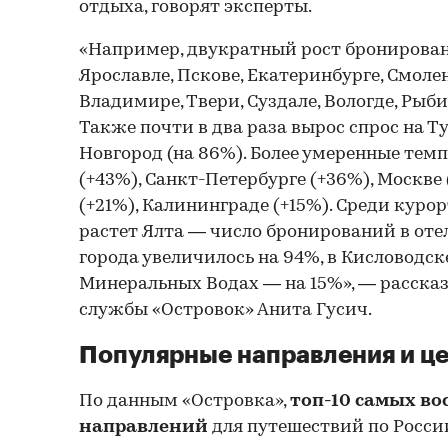
отдыха, говорят эксперты.
«Например, двукратный рост бронирован
Ярославле, Пскове, Екатеринбурге, Смоле
Владимире, Твери, Суздале, Вологде, Рыби
Также почти в два раза вырос спрос на Т
Новгород (на 86%). Более умеренные тем
(+43%), Санкт-Петербурге (+36%), Москве
(+21%), Калининграде (+15%). Среди кур
растет Ялта — число бронирований в оте
города увеличилось на 94%, в Кисловодске
Минеральных Водах — на 15%», — рассказ
службы «Островок» Анита Гусич.
Популярные направления и ц
По данным «Островка»,
топ-10 самых в
направлений
для путешествий по Росси