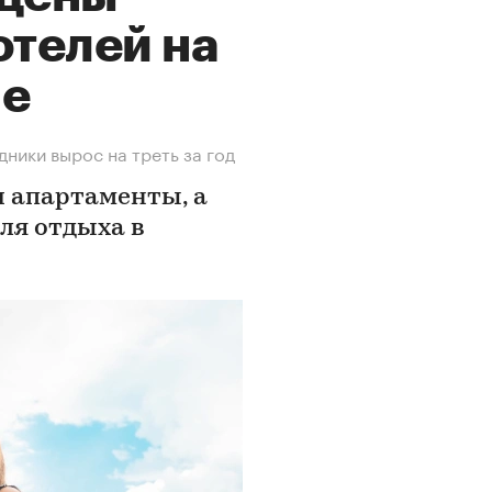
отелей на
не
ники вырос на треть за год
и апартаменты, а
ля отдыха в