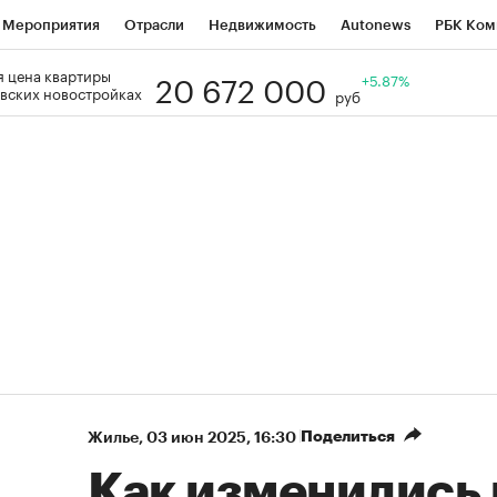
Мероприятия
Отрасли
Недвижимость
Autonews
РБК Ком
20 672 000
 цена квартиры
Образование
РБК Курсы
РБК Life
Тренды
+5.87%
Визионеры
Н
вских новостройках
руб
Дискуссионный клуб
Исследования
Кредитные рейтинги
Фр
Спецпроекты
Проверка контрагентов
Политика
Экономи
к наличной валюты
Поделиться
Жилье
⁠,
03 июн 2025, 16:30
Как изменились