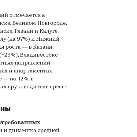
ий отмечается в
нске, Великом Новгороде,
нске, Рязани и Калуге.
улу (на 97%) и Нижний
пы роста — в Казани
 (+29%), Владивостоке
ортных направлений
лях и апартаментах
 — на 42%, в
ала руководитель пресс-
ены
остребованных
и и динамика средней