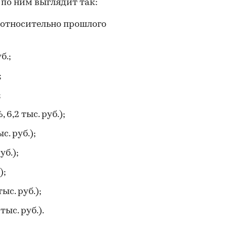
 по ним выглядит так:
3% относительно прошлого
б.;
;
;
, 6,2 тыс. руб.);
с. руб.);
уб.);
);
тыс. руб.);
тыс. руб.).