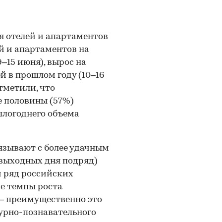
 отелей и апартаментов
ей и апартаментов на
15 июня), вырос на
й в прошлом году (10–16
тметили, что
е половины (57%)
шлогоднего объема
язывают с более удачным
выходных дня подряд)
м ряд российских
е темпы роста
— преимущественно это
урно-познавательного