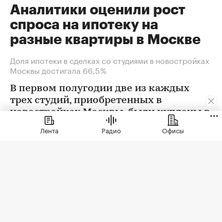
Аналитики оценили рост
спроса на ипотеку на
разные квартиры в Москве
Доля ипотеки в сделках со студиями в новостройках
Москвы достигала 66,5%
В первом полугодии две из каждых
трех студий, приобретенных в
новостройках Москвы, были куплены в
ипотеку. В сегменте трешек ипотечных
Лента
Радио
Офисы
сделок менее половины, а среди
четырехкомнатных квартир — лишь
около четверти