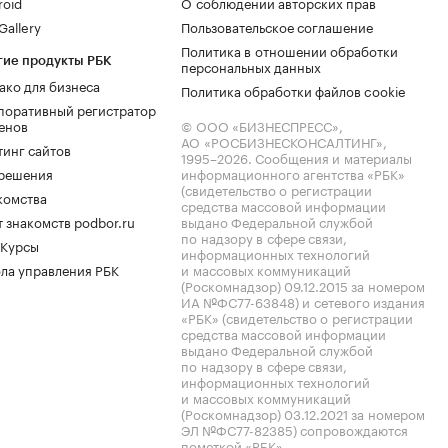
roid
О соблюдении авторских прав
allery
Пользовательское соглашение
Политика в отношении обработки
гие продукты РБК
персональных данных
ако для бизнеса
Политика обработки файлов cookie
поративный регистратор
енов
© ООО «БИЗНЕСПРЕСС»,
АО «РОСБИЗНЕСКОНСАЛТИНГ»,
тинг сайтов
1995–2026
. Сообщения и материалы
.решения
информационного агентства «РБК»
(свидетельство о регистрации
комства
средства массовой информации
 знакомств podbor.ru
выдано Федеральной службой
по надзору в сфере связи,
 Курсы
информационных технологий
ла управления РБК
и массовых коммуникаций
(Роскомнадзор) 09.12.2015 за номером
ИА №ФС77-63848) и сетевого издания
«РБК» (свидетельство о регистрации
средства массовой информации
выдано Федеральной службой
по надзору в сфере связи,
информационных технологий
и массовых коммуникаций
(Роскомнадзор) 03.12.2021 за номером
ЭЛ №ФС77-82385) сопровождаются
пометкой «РБК».