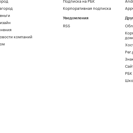
ород
Подписка на РБК
And
агород
Корпоративная подписка
AppG
еньги
Уведомления
Дру
изайн
RSS
Обл
нения
Кор
овости компаний
дом
ом
Хос
Рег
Зна
Сайт
РБК
Шко