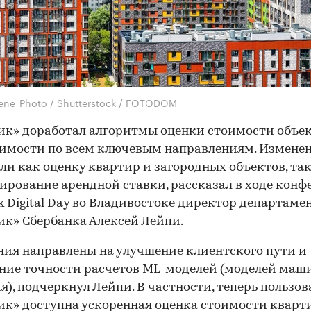
ene_Photo / Shutterstock / FOTODOM
к» доработал алгоритмы оценки стоимости объе
имости по всем ключевым направлениям. Измене
ли как оценку квартир и загородных объектов, так
ирование арендной ставки, рассказал в ходе кон
k Digital Day во Владивостоке директор департаме
к» Сбербанка Алексей Лейпи.
ия направлены на улучшение клиентского пути и
ие точности расчетов ML-моделей (моделей маш
я), подчеркнул Лейпи. В частности, теперь пользо
к» доступна ускоренная оценка стоимости квар