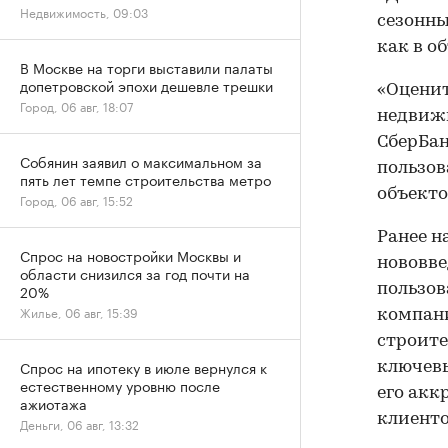
Недвижимость, 09:03
сезонны
как в о
В Москве на торги выставили палаты
допетровской эпохи дешевле трешки
«Оценит
Город, 06 авг, 18:07
недвижи
СберБан
Собянин заявил о максимальном за
пользов
пять лет темпе строительства метро
объекто
Город, 06 авг, 15:52
Ранее н
Спрос на новостройки Москвы и
нововве
области снизился за год почти на
пользов
20%
Жилье, 06 авг, 15:39
компан
строите
Спрос на ипотеку в июле вернулся к
ключевы
естественному уровню после
его акк
ажиотажа
клиентов
Деньги, 06 авг, 13:32