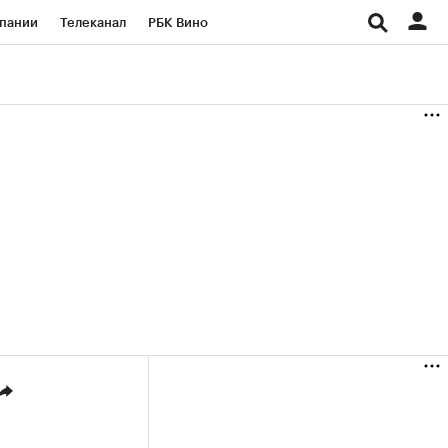
пании
Телеканал
РБК Вино
ациональные проекты
Город
аншизы
Газета
ка
Бизнес