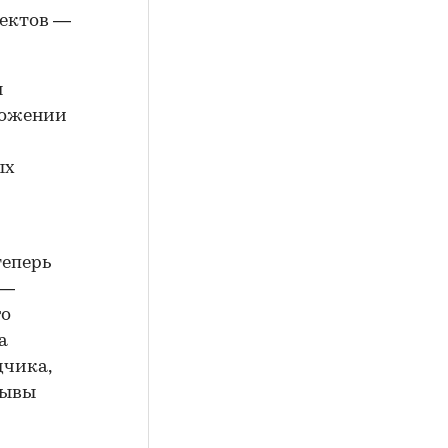
ъектов —
я
ложении
ых
теперь
 —
го
а
дчика,
зывы