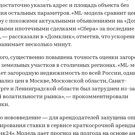
 достаточно указать адрес и площадь объекта без
ия остальных параметров. «ML-модель сравнит це
ру с похожими актуальными объявлениями на «Д
ными ипотечными сделками «Сбера» за последние
, — рассказали в «Домклик», отметив, что ускорен
занимает несколько минут.
ого, существенно повышена точность оценки заго
 земельных участков в столичных регионах. «ML-м
ет загородную недвижимость по всей России, одн
нализ цен в Москве, Московской области, Санкт-
рге и Ленинградской области был затруднен из-за
 волатильности рынка», — прокомментировали
ики.
о нововведение — для арендодателей запущена оп
ирования ставки в сервисе краткосрочной аренд
к24». Модель дает прогноз на полгода на основе а