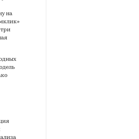
ну на
омклик»
 три
ная
родных
одель
ако
ция
ы
нализа