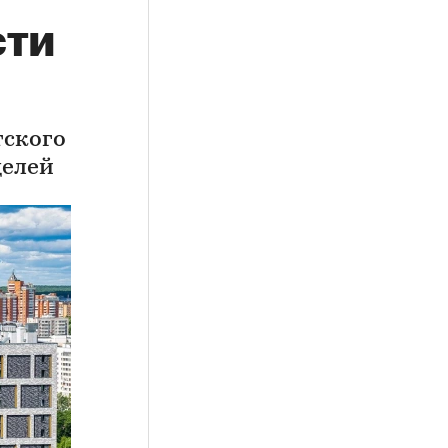
сти
тского
делей