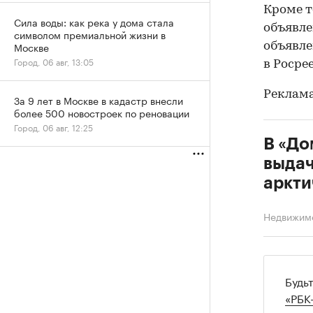
Кроме т
Сила воды: как река у дома стала
объявле
символом премиальной жизни в
Москве
объявле
Город, 06 авг, 13:05
в Росрее
Реклама
За 9 лет в Москве в кадастр внесли
более 500 новостроек по реновации
Город, 06 авг, 12:25
В «До
выдач
аркти
Недвижим
Будь
«РБК