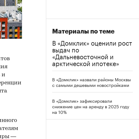
Материалы по теме
В «Домклик» оценили рост
выдач по
«Дальневосточной и
ктов
арктической ипотеке»
ния
 и
В «Домклик» назвали районы Москвы
ференции
с самыми дешевыми новостройками
нта
В «Домклик» зафиксировали
снижение цен на аренду в 2025 году
на 10%
инного
вателям
тиры —