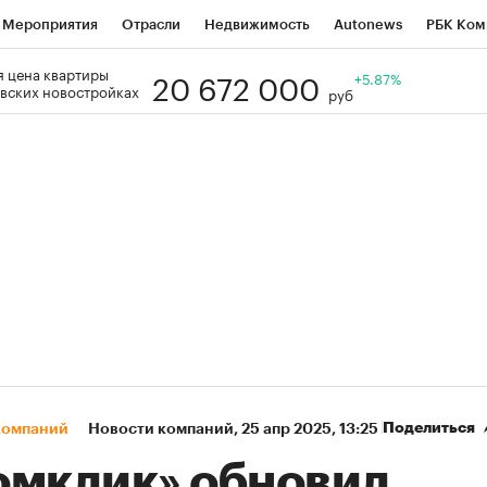
Мероприятия
Отрасли
Недвижимость
Autonews
РБК Ком
20 672 000
 цена квартиры
Образование
РБК Курсы
РБК Life
Тренды
+5.87%
Визионеры
Н
вских новостройках
руб
Дискуссионный клуб
Исследования
Кредитные рейтинги
Фр
Спецпроекты
Проверка контрагентов
Политика
Экономи
к наличной валюты
Поделиться
компаний
Новости компаний
⁠,
25 апр 2025, 13:25
омклик» обновил