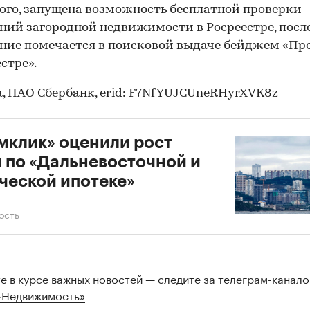
ого, запущена возможность бесплатной проверки
ний загородной недвижимости в Росреестре, после
ние помечается в поисковой выдаче бейджем «Пр
стре».
, ПАО Сбербанк, erid: F7NfYUJCUneRHyrXVK8z
мклик» оценили рост
 по «Дальневосточной и
ческой ипотеке»
ость
те в курсе важных новостей — следите за
телеграм-канал
-Недвижимость»