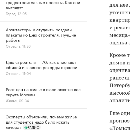
градостроительные проекты. Как они
для нее
выглядят
уточнен
Город, 12:05
кварти
и реаль
Архитекторы и студенты создали
плакаты ко Дню строителя. Лучшие
месяца»
работы
оценка 
Отрасль, 11:36
Кроме т
Дню строителя — 70: как отмечают
домов и
юбилей и главные рекорды отрасли
оценива
Отрасль, 11:04
ранее а
Петербу
Рост цен на жилье в июле охватил все
высокой
округа Москвы
Жилье, 09:34
аналит
Еще одн
Эксперты объяснили, почему жилье
прогноз
для студентов надо было искать
«вчера»
РАДИО
«Домкли