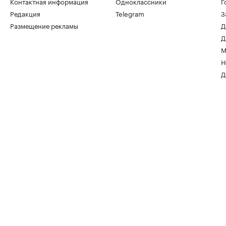
Контактная информация
Одноклассники
Г
Редакция
Telegram
З
Размещение рекламы
Д
Д
М
Н
Д