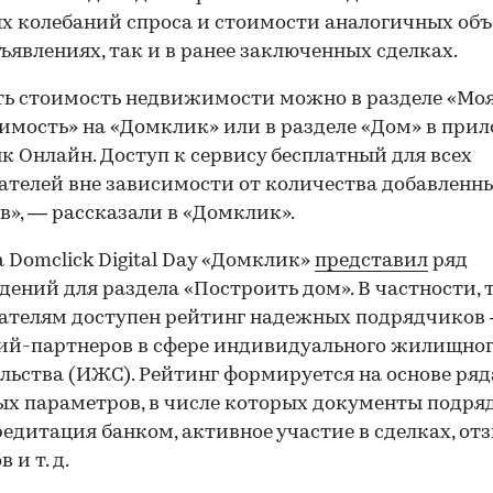
х колебаний спроса и стоимости аналогичных об
бъявлениях, так и в ранее заключенных сделках.
ь стоимость недвижимости можно в разделе «Мо
мость» на «Домклик» или в разделе «Дом» в при
к Онлайн. Доступ к сервису бесплатный для всех
ателей вне зависимости от количества добавленн
в», — рассказали в «Домклик».
а Domclick Digital Day «Домклик»
представил
ряд
дений для раздела «Построить дом». В частности, 
ателям доступен рейтинг надежных подрядчиков
ий-партнеров в сфере индивидуального жилищно
льства (ИЖС). Рейтинг формируется на основе ряд
х параметров, в числе которых документы подря
редитация банком, активное участие в сделках, от
 и т. д.