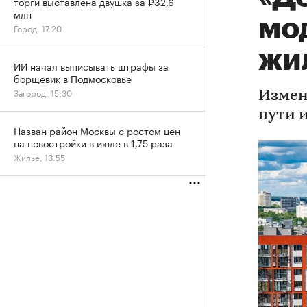
торги выставлена двушка за ₽32,6
млн
мо
Город, 17:20
жи
ИИ начал выписывать штрафы за
борщевик в Подмосковье
Загород, 15:30
Измен
пути 
Назван район Москвы с ростом цен
на новостройки в июле в 1,75 раза
Жилье, 13:55