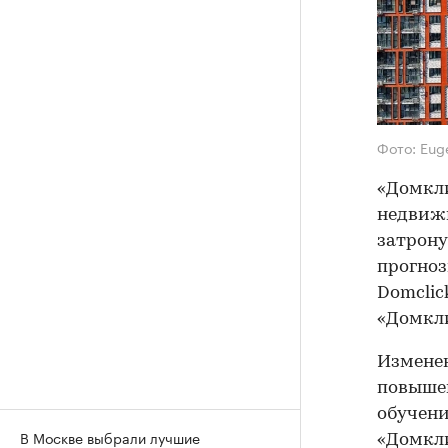
Фото: Eug
«Домкли
недвиж
затрону
прогноз
Domclic
«Домкли
Изменен
повышен
обучени
В Москве выбрали лучшие
«Домкли