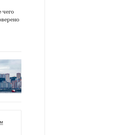
 чего
оверено
ом