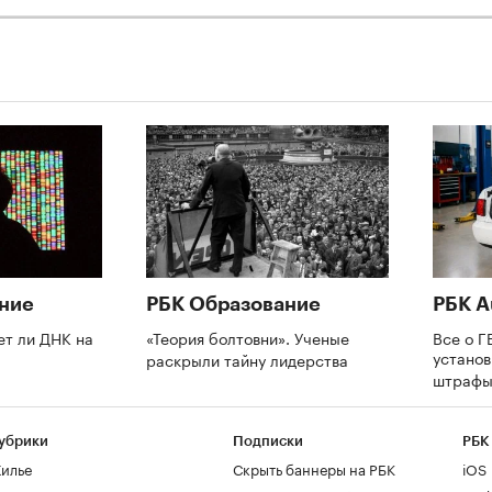
ние
РБК Образование
РБК A
ет ли ДНК на
«Теория болтовни». Ученые
Все о Г
установ
раскрыли тайну лидерства
штрафы
убрики
Подписки
РБК
илье
Скрыть баннеры на РБК
iOS