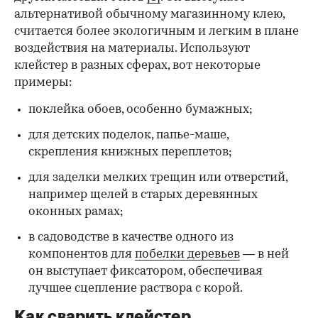
альтернативой обычному магазинному клею,
считается более экологичным и легким в плане
воздействия на материалы. Используют
клейстер в разных сферах, вот некоторые
00:00
/
00:00
примеры:
поклейка обоев, особенно бумажных;
для детских поделок, папье-маше,
скрепления книжных переплетов;
для заделки мелких трещин или отверстий,
например щелей в старых деревянных
оконных рамах;
в садоводстве в качестве одного из
компонентов для
побелки деревьев
— в ней
он выступает фиксатором, обеспечивая
лучшее сцепление раствора с корой.
Как сварить клейстер