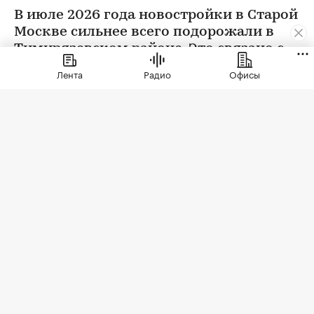
В июле 2026 года новостройки в Старой
Москве сильнее всего подорожали в
Тимирязевском районе. Это связано с
появлением в экспозиции нового
Лента
Радио
Офисы
проекта бизнес-класса
Фото: Elena Koromyslova / Shutterstock / FOTODOM