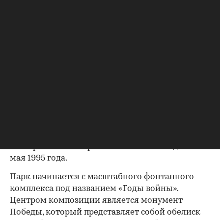
Парк Победы
(Фото: Detyukov Sergey / Shutterstock / FOTODOM)
Парк Победы площадью 135 га на Поклонный
горе является одним из самых крупных в России
мемориальных комплексов. Парк посвящен
Победе СССР в Великой Отечественной войне.
Мемориал был открыт к 50-летию Победы — 9
мая 1995 года.
Парк начинается с масштабного фонтанного
комплекса под названием «Годы войны».
Центром композиции является монумент
Победы, который представляет собой обелиск