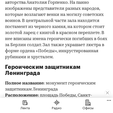
авторства Анатолия Горпенко. На панно
изображены представители разных народов,
которые возлагают венки на могилу советских
воинов. В центральной части зала находится
постамент из черного камня, на котором стоит
золотой ларец с книгой в красном переплете. В
нее вписаны имена героически погибших в боях
за Берлин солдат. Зал также украшает люстра в
форме ордена «Победы», инкрустированная
рубинами и хрусталем.
Героическим защитникам
Ленинграда
Полное название:
монумент героическим
защитникам Ленинграда
Расположение:
площадь Победы, Санкт-
Петербург
Лента
Радио
Офисы
Авторы:
Валентин Каменский, Сергей