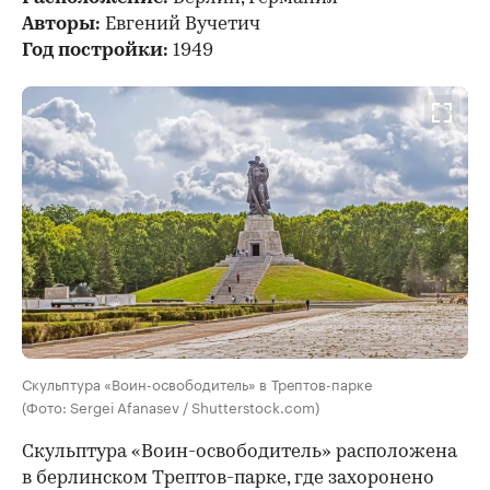
Авторы:
Евгений Вучетич
Год постройки:
1949
Скульптура «Воин-освободитель» в Трептов-парке
(Фото: Sergei Afanasev / Shutterstock.com)
Скульптура «Воин-освободитель» расположена
в берлинском Трептов-парке, где захоронено