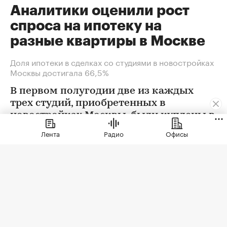
Аналитики оценили рост
спроса на ипотеку на
разные квартиры в Москве
Доля ипотеки в сделках со студиями в новостройках
Москвы достигала 66,5%
В первом полугодии две из каждых
трех студий, приобретенных в
новостройках Москвы, были куплены в
ипотеку. В сегменте трешек ипотечных
Лента
Радио
Офисы
сделок менее половины, а среди
четырехкомнатных квартир — лишь
около четверти