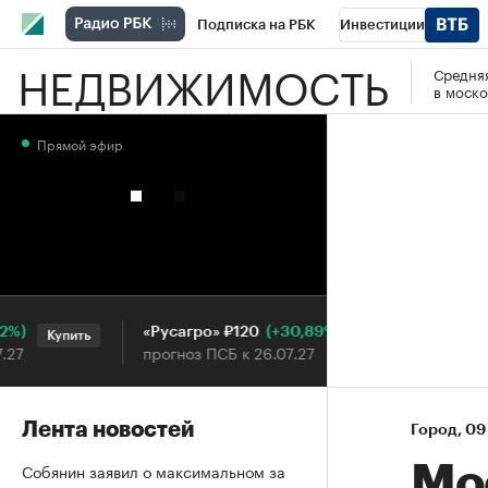
Подписка на РБК
Инвестиции
НЕДВИЖИМОСТЬ
Средняя
РБК Вино
Спорт
Школа управления
в моско
Национальные проекты
Город
Стил
Прямой эфир
Кредитные рейтинги
Франшизы
Га
Проверка контрагентов
Политика
Э
(+30,89%)
«Русагро» ₽120
Ozon ₽
Купить
Купить
прогноз ПСБ к 26.07.27
прогноз
Лента новостей
Город
⁠,
09
Собянин заявил о максимальном за
Мос