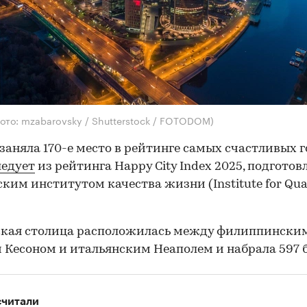
ото: mzabarovsky / Shutterstock / FOTODOM)
заняла 170-е место в рейтинге самых счастливых 
ледует
из рейтинга Happy City Index 2025, подготов
ким институтом качества жизни (Institute for Qual
ская столица расположилась между филиппински
 Кесоном и итальянским Неаполем и набрала 597 б
считали