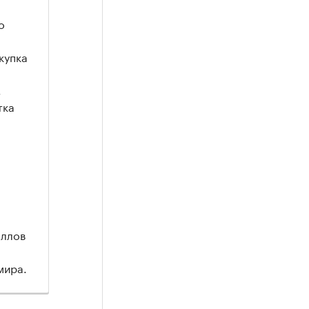
о
купка
,
тка
аллов
 мира.