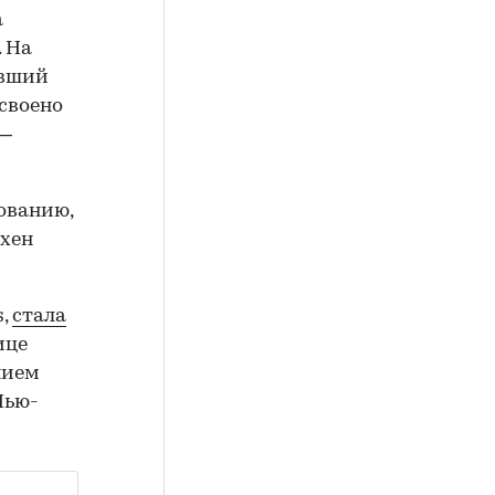
а
. На
ивший
исвоено
 —
ованию,
нхен
s,
стала
ице
нием
Нью-