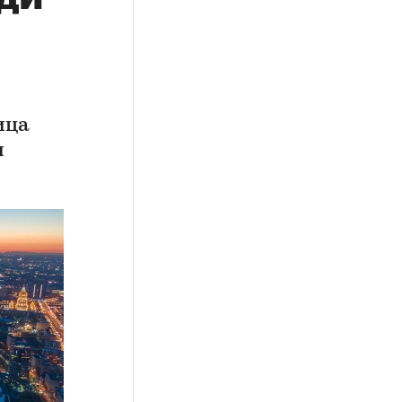
ица
и