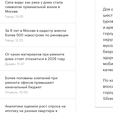
Сила воды: как река у дома стала
символом премиальной жизни в
Для 
Москве
шест
Город, 13:05
(уро
и ар
За 9 лет в Москве в кадастр внесли
горо
более 500 новостроек по реновации
окру
Город, 12:25
мусо
безр
От каких материалов при ремонте
здор
дома стоит отказаться в 2026 году
моби
Дизайн, 11:47
каче
Более половины компаний при
По к
ремонте офисов превышают
впос
изначальный бюджет
горо
Отрасль, 10:00
Silve
Аналитики оценили рост спроса на
ипотеку на разные квартиры в