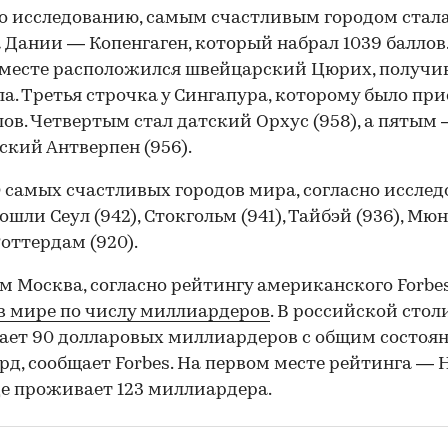
о исследованию, самым счастливым городом стал
 Дании — Копенгаген, который набрал 1039 баллов
 месте расположился швейцарский Цюрих, получ
ла. Третья строчка у Сингапура, которому было пр
лов. Четвертым стал датский Орхус (958), а пятым
ский Антверпен (956).
0 самых счастливых городов мира, согласно исслед
ошли Сеул (942), Стокгольм (941), Тайбэй (936), Мю
Роттердам (920).
м Москва, согласно рейтингу американского Forbe
в мире по числу миллиардеров
. В российской стол
00:00
/
00:00
ет 90 долларовых миллиардеров с общим состоя
рд, сообщает Forbes. На первом месте рейтинга — 
де проживает 123 миллиардера.