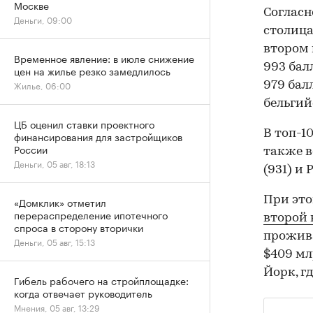
Москве
Согласн
Деньги, 09:00
столица
втором
Временное явление: в июле снижение
993 бал
цен на жилье резко замедлилось
Жилье, 06:00
979 бал
бельгий
ЦБ оценил ставки проектного
В топ-1
финансирования для застройщиков
России
также в
Деньги, 05 авг, 18:13
(931) и 
При это
«Домклик» отметил
перераспределение ипотечного
второй 
спроса в сторону вторички
прожива
Деньги, 05 авг, 15:13
$409 мл
Йорк, г
Гибель рабочего на стройплощадке:
когда отвечает руководитель
Мнения, 05 авг, 13:29