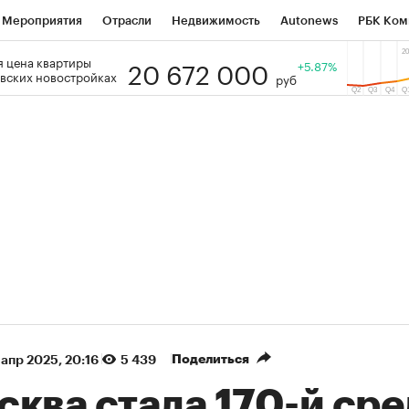
Мероприятия
Отрасли
Недвижимость
Autonews
РБК Ком
20 672 000
 цена квартиры
 РБК
РБК Образование
РБК Курсы
РБК Life
+5.87%
Тренды
Виз
вских новостройках
руб
ь
Крипто
РБК Бизнес-среда
Дискуссионный клуб
Исследо
зета
Спецпроекты СПб
Конференции СПб
Спецпроекты
кономика
Бизнес
Технологии и медиа
Финансы
Рынок на
(+87,7%)
(+30,72%)
5 450
АФК «Система» ₽12
Купить
К
 ПСБ к 29.07.27
прогноз БКС к 15.07.27
Поделиться
 апр 2025, 20:16
5 439
ква стала 170-й ср