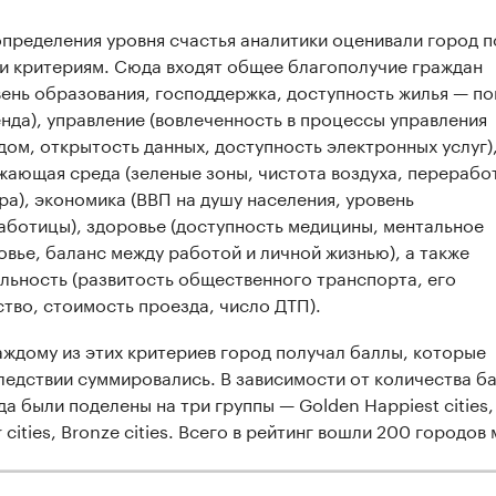
определения уровня счастья аналитики оценивали город п
и критериям. Сюда входят общее благополучие граждан
вень образования, господдержка, доступность жилья — по
енда), управление (вовлеченность в процессы управления
дом, открытость данных, доступность электронных услуг)
жающая среда (зеленые зоны, чистота воздуха, перерабо
ра), экономика (ВВП на душу населения, уровень
аботицы), здоровье (доступность медицины, ментальное
овье, баланс между работой и личной жизнью), а также
льность (развитость общественного транспорта, его
ство, стоимость проезда, число ДТП).
аждому из этих критериев город получал баллы, которые
ледствии суммировались. В зависимости от количества б
да были поделены на три группы — Golden Happiest cities,
r cities, Bronze cities. Всего в рейтинг вошли 200 городов