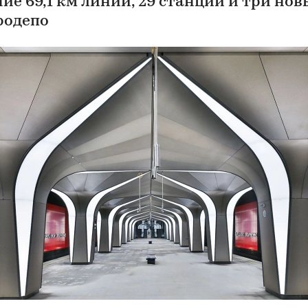
ие 69,1 км линий, 29 станций и три нов
родепо