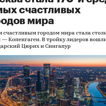
мых счастливых
родов мира
 счастливым городом мира стала стол
 — Копенгаген. В тройку лидеров вошл
арский Цюрих и Сингапур