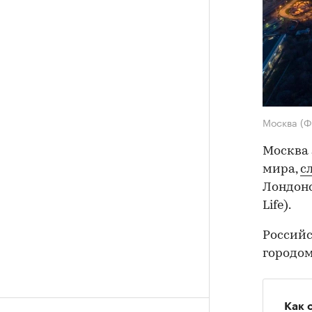
Москва
(Ф
Москва 
мира,
с
Лондонс
Life).
Россий
городом
Как 