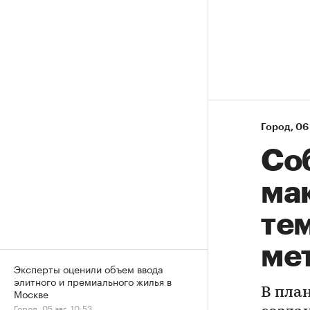
Город
⁠,
06 
Со
ма
те
ме
Эксперты оценили объем ввода
элитного и премиального жилья в
В пла
Москве
Город, 05 авг, 10:53