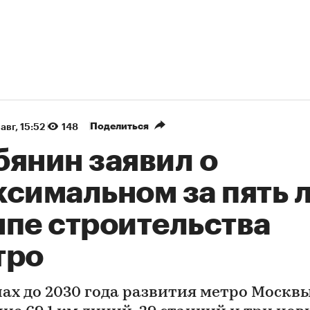
Поделиться
авг, 15:52
148
бянин заявил о
ксимальном за пять 
мпе строительства
тро
нах до 2030 года развития метро Москв