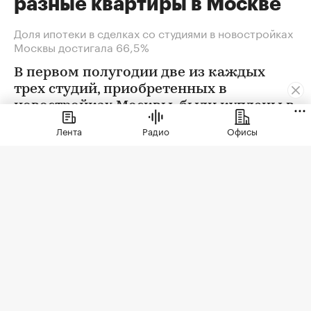
разные квартиры в Москве
Доля ипотеки в сделках со студиями в новостройках
Москвы достигала 66,5%
В первом полугодии две из каждых
трех студий, приобретенных в
новостройках Москвы, были куплены в
ипотеку. В сегменте трешек ипотечных
Лента
Радио
Офисы
сделок менее половины, а среди
четырехкомнатных квартир — лишь
около четверти