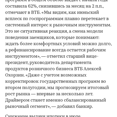
программ в общем объеме выдач с начала года
составила 62%, снизившись за месяц на 2 п.п.,
отмечают в ВТБ. «Мы видим, как июньский
всплеск по госпрограммам плавно перетекает в
системный интерес к рыночным инструментам.
Это не ситуативная реакция, а смена модели
поведения заемщиков, которые понимают:
ждать более комфортных условий можно долго,
а рефинансирование всегда остается рабочим
инструментом», — отметил старший вице-
президент, руководитель департамента
продуктов розничного бизнеса ВТБ Алексей
Охорзин. «Даже с учетом возможных
корректировок государственных программ во
втором полугодии, мы прогнозируем итоговый
рост рынка — впервые за несколько лет.
Драйвером станет именно сбалансированный
рыночный сегмент», — добавил банкир.
Снижение выдачи ипотеки в июле