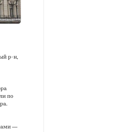
ый р-н,
ора
ли по
ра.
ками —