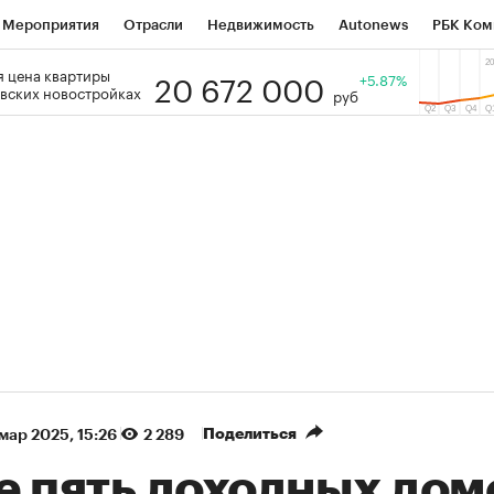
Мероприятия
Отрасли
Недвижимость
Autonews
РБК Ком
20 672 000
 цена квартиры
 РБК
РБК Образование
РБК Курсы
РБК Life
+5.87%
Тренды
Виз
вских новостройках
руб
ь
Крипто
РБК Бизнес-среда
Дискуссионный клуб
Исследо
зета
Спецпроекты СПб
Конференции СПб
Спецпроекты
кономика
Бизнес
Технологии и медиа
Финансы
Рынок на
(+87,41%)
(+30,19%)
450
АФК «Система» ₽12
Купить
Куп
СБ к 29.07.27
прогноз БКС к 15.07.27
Поделиться
 мар 2025, 15:26
2 289
е пять доходных дом