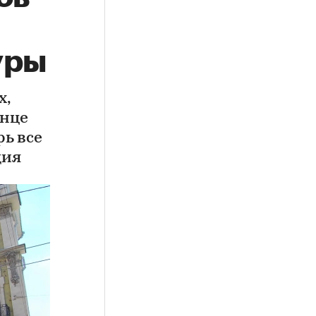
уры
х,
онце
рь все
дия