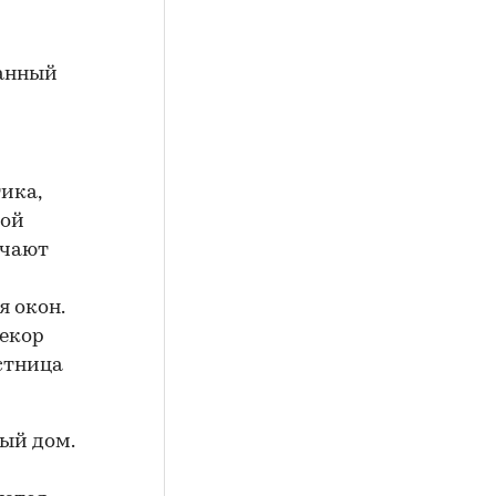
манный
ика,
вой
ичают
 окон.
декор
стница
ный дом.