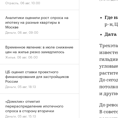
Отрасль, 06 авг, 10:00
Аналитики оценили рост спроса на
Где 
ипотеку на разные квартиры в
р-н, 
Москве
Деньги, 06 авг, 09:00
Дата
Трехэта
Временное явление: в июле снижение
цен на жилье резко замедлилось
известе
Жилье, 06 авг, 06:00
гильдии
угловые
ЦБ оценил ставки проектного
растите
финансирования для застройщиков
До сего
России
Деньги, 05 авг, 18:13
потолко
и други
«Домклик» отметил
До рево
перераспределение ипотечного
спроса в сторону вторички
В совет
Деньги, 05 авг, 15:13