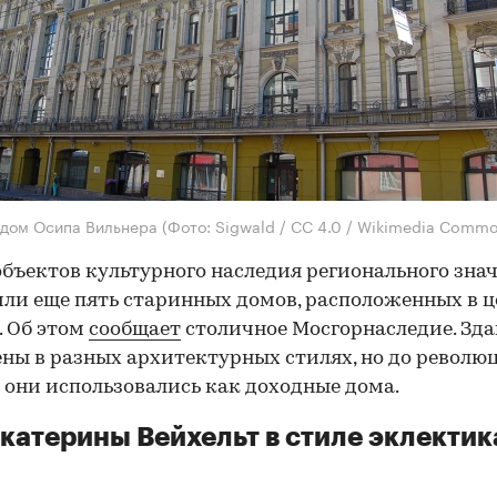
 дом Осипа Вильнера
(Фото: Sigwald / CC 4.0 / Wikimedia Comm
объектов культурного наследия регионального зна
ли еще пять старинных домов, расположенных в ц
 Об этом
сообщает
столичное Мосгорнаследие. Зд
ны в разных архитектурных стилях, но до революц
е они использовались как доходные дома.
катерины Вейхельт в стиле эклектик