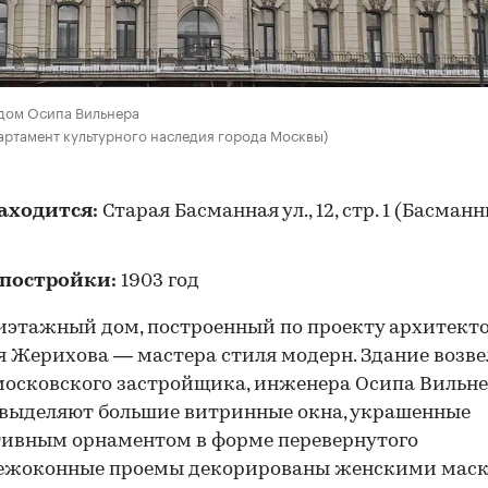
дом Осипа Вильнера
артамент культурного наследия города Москвы)
находится:
Старая Басманная ул., 12, стр. 1 (Басманн
 постройки:
1903 год
иэтажный дом, построенный по проекту архитект
 Жерихова — мастера стиля модерн. Здание возве
московского застройщика, инженера Осипа Вильне
выделяют большие витринные окна, украшенные
ивным орнаментом в форме перевернутого
Межоконные проемы декорированы женскими мас