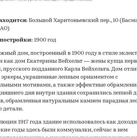
находится:
Большой Харитоньевский пер., 10 (Бас
ЦАО)
 постройки:
1900 год
жный дом, построенный в 1900 году в стиле эклект
н как дом Екатерины Вейхельт — жены купца пер
, прусского подданного Карла Вейхельта. Дом отл
 эркеры, украшенные лепным орнаментом с
льными мотивами, а также эффектные обрамления
дняшнего дня внутри здания сохранились лепной 
в, обрамленная натуральным камнем парадная ле
е детали.
00:00
/
00:00
люции 1917 года здание использовалось как доход
ские годы здесь были коммуналки, сейчас в нем