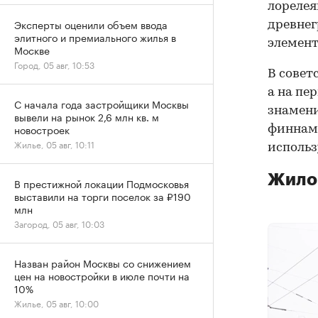
лореле
Эксперты оценили объем ввода
древнег
элитного и премиального жилья в
элемент
Москве
Город, 05 авг, 10:53
В совет
а на пе
С начала года застройщики Москвы
знамени
вывели на рынок 2,6 млн кв. м
новостроек
финнами
Жилье, 05 авг, 10:11
использ
Жилой
В престижной локации Подмосковья
выставили на торги поселок за ₽190
млн
Загород, 05 авг, 10:03
Назван район Москвы со снижением
цен на новостройки в июле почти на
10%
Жилье, 05 авг, 10:00