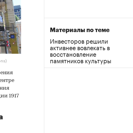
Материалы по теме
Инвесторов решили
активнее вовлекать в
восстановление
памятников культуры
ons)
чения
ентре
ания
ии 1917
а