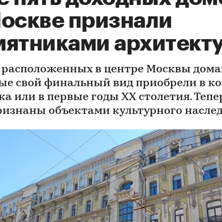
Москве признали
мятниками архитект
о расположенных в центре Москвы дома
ые свой финальный вид приобрели в к
ка или в первые годы XX столетия. Тепе
ризнаны объектами культурного насле