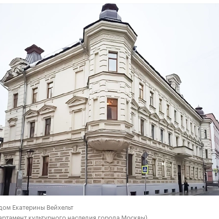
дом Екатерины Вейхельт
артамент культурного наследия города Москвы)