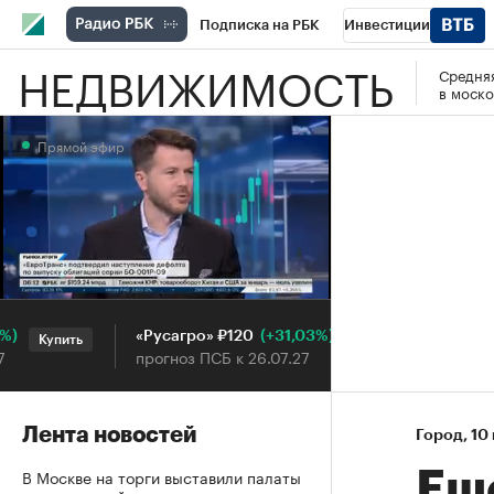
Подписка на РБК
Инвестиции
НЕДВИЖИМОСТЬ
Средняя
РБК Вино
Спорт
Школа управления
в моско
Национальные проекты
Город
Стил
Прямой эфир
Кредитные рейтинги
Франшизы
Га
Проверка контрагентов
Политика
Э
Прямой эфир
(+31,03%)
«Русагро» ₽120
Ozon ₽5 
Купить
Купить
прогноз ПСБ к 26.07.27
прогноз П
Лента новостей
Город
⁠,
10
В Москве на торги выставили палаты
Ещ