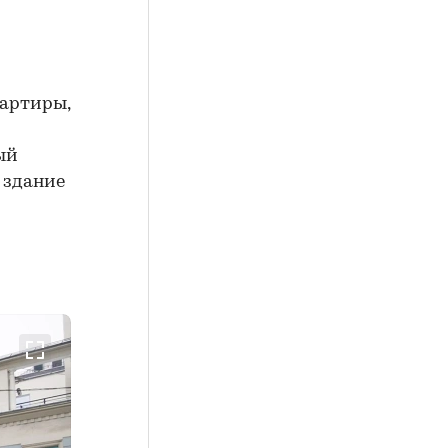
вартиры,
ый
 здание