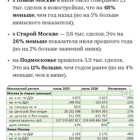
в
Новой Москве
в июле было совершено 1,1
тыс. сделок в новостройках, что на
48%
меньше
, чем год назад (но на 5% больше
июньского показателя);
в
Старой Москве
— 3,6 тыс. сделок. Это на
26%
меньше
показателя июля прошлого года
00:00
/
00:00
(но на 2% больше значений июня);
на
Подмосковье
пришлось 3,9 тыс. сделок.
Это на
11% больше
, чем годом ранее (но на 4%
меньше, чем в июне).