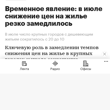
Временное явление: в июле
снижение цен на жилье
резко замедлилось
В июле число крупных городов с дешевеющим
жильем сократилось с 20 до 10
Ключевую роль в замедлении темпов
снижения цен на жилье в крупных
городах сыграло сокращение
предложения. В условиях
Лента
Радио
Офисы
сохраняющейся неопределенности
собственники отложили сделки. Еще
одна причина тренда — оживление
спроса