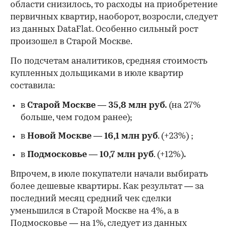
области снизилось, то расходы на приобретение
первичных квартир, наоборот, возросли, следует
из данных DataFlat. Особенно сильный рост
произошел в Старой Москве.
По подсчетам аналитиков, средняя стоимость
купленных дольщиками в июле квартир
составила:
в
Старой Москве
—
35,8 млн руб.
(на 27%
больше, чем годом ранее);
в
Новой Москве
—
16,1 млн руб
. (+23%)
;
в
Подмосковье
—
10,7 млн руб
. (+12%)
.
Впрочем, в июле покупатели начали выбирать
более дешевые квартиры. Как результат — за
последний месяц средний чек сделки
уменьшился в Старой Москве на 4%, а в
Подмосковье — на 1%, следует из данных