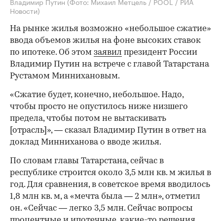
Владимир Путин
(Фото: Михаил Метцель / POOL / РИА
Новости)
На рынке жилья возможно «небольшое сжатие»
ввода объемов жилья на фоне высоких ставок
по ипотеке. Об этом
заявил
президент России
Владимир Путин на встрече с главой Татарстана
Рустамом Миннихановым.
«Сжатие будет, конечно, небольшое. Надо,
чтобы просто не опустилось ниже низшего
предела, чтобы потом не вытаскивать
[отрасль]», — сказал Владимир Путин в ответ на
доклад Минниханова о вводе жилья.
По словам главы Татарстана, сейчас в
республике строится около 3,5 млн кв. м жилья в
год. Для сравнения, в советское время вводилось
1,8 млн кв. м, а «мечта была — 2 млн», отметил
он. «Сейчас — легко 3,5 млн. Сейчас вопросы
процентные и ипотечные, какие-то решения