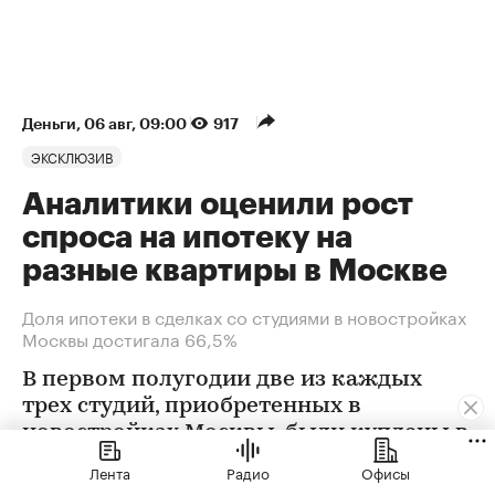
Деньги
⁠,
06 авг, 09:00
917
ЭКСКЛЮЗИВ
Аналитики оценили рост
спроса на ипотеку на
разные квартиры в Москве
Доля ипотеки в сделках со студиями в новостройках
Москвы достигала 66,5%
В первом полугодии две из каждых
трех студий, приобретенных в
новостройках Москвы, были куплены в
ипотеку. В сегменте трешек ипотечных
Лента
Радио
Офисы
сделок менее половины, а среди