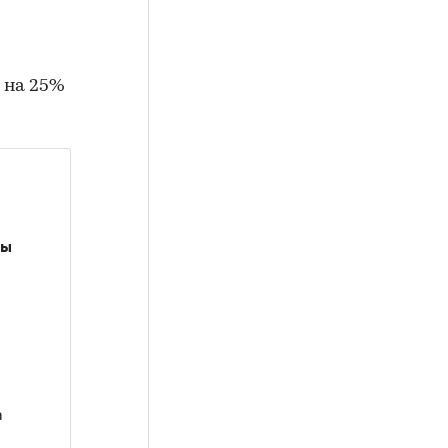
 на 25%
ды
а