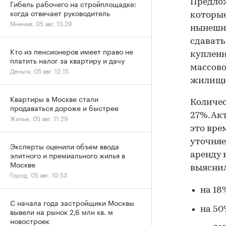
Предлож
Гибель рабочего на стройплощадке:
когда отвечает руководитель
которые
Мнения, 05 авг, 13:29
нынешн
сдавать
Кто из пенсионеров имеет право не
купленн
платить налог за квартиру и дачу
массово
Деньги, 05 авг, 12:15
жилищн
Квартиры в Москве стали
Количес
продаваться дороже и быстрее
27%. Ак
Жилье, 05 авг, 11:29
это вре
уточняе
Эксперты оценили объем ввода
элитного и премиального жилья в
аренду 
Москве
выяснил
Город, 05 авг, 10:53
на 18
С начала года застройщики Москвы
на 50
вывели на рынок 2,6 млн кв. м
новостроек