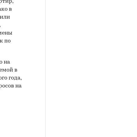
ртир,
ако в
шили
,
тмены
к по
о на
емой в
го года,
росов на
и