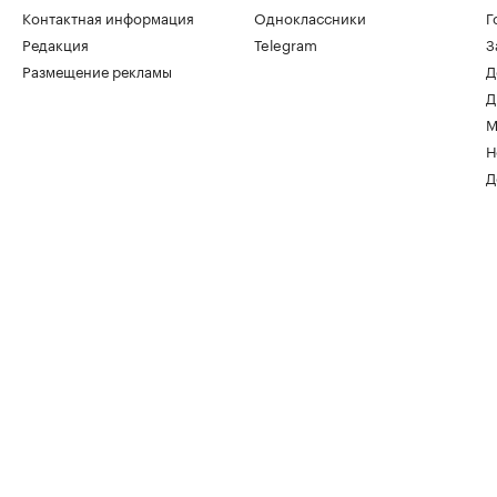
Контактная информация
Одноклассники
Г
Редакция
Telegram
З
Размещение рекламы
Д
Д
М
Н
Д