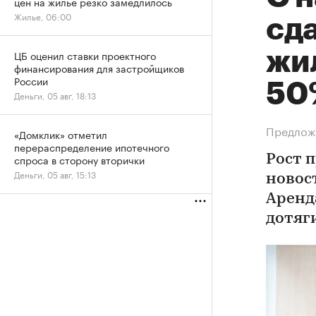
цен на жилье резко замедлилось
Жилье, 06:00
сд
жи
ЦБ оценил ставки проектного
финансирования для застройщиков
России
50
Деньги, 05 авг, 18:13
Предложе
«Домклик» отметил
перераспределение ипотечного
спроса в сторону вторички
Рост п
Деньги, 05 авг, 15:13
новос
Аренд
дотяги