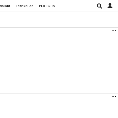
пании
Телеканал
РБК Вино
ациональные проекты
Город
аншизы
Газета
ка
Бизнес