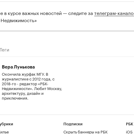
те в курсе важных новостей — следите за
телеграм-канал
-Недвижимость»
Теги
Вера Лунькова
Окончила журфак МГУ. В
журналистике с 2012 года, с
2018-го - редактор «РБК-
Недвижимости». Любит Москву,
архитектуру, дизайн и
приключения.
убрики
Подписки
РБК
илье
Скрыть баннеры на РБК
iOS