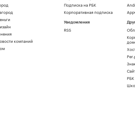
ород
Подписка на РБК
And
агород
Корпоративная подписка
AppG
еньги
Уведомления
Дру
изайн
RSS
Обл
нения
Кор
овости компаний
дом
ом
Хос
Рег
Зна
Сайт
РБК
Шко