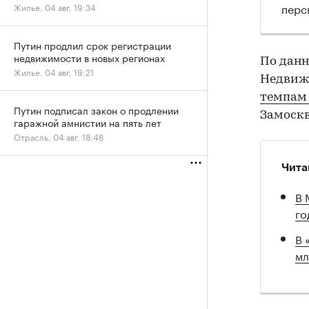
перс
Жилье, 04 авг, 19:34
Путин продлил срок регистрации
недвижимости в новых регионах
По данн
Жилье, 04 авг, 19:21
Недвижи
темпам 
Путин подписал закон о продлении
Замоскв
гаражной амнистии на пять лет
Отрасль, 04 авг, 18:48
Чита
В 
го
В 
мл