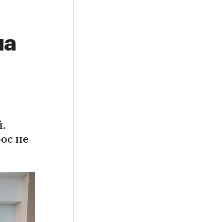
на
.
ос не