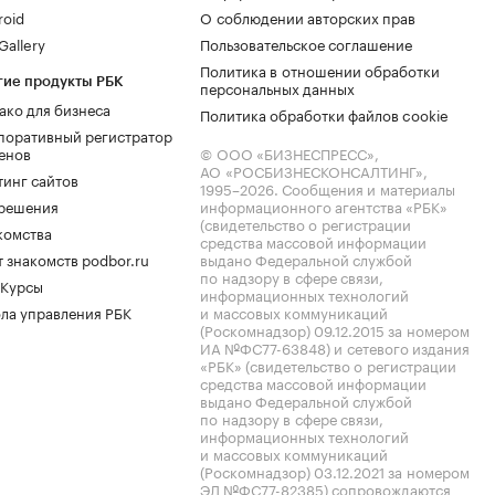
roid
О соблюдении авторских прав
allery
Пользовательское соглашение
Политика в отношении обработки
гие продукты РБК
персональных данных
ако для бизнеса
Политика обработки файлов cookie
поративный регистратор
енов
© ООО «БИЗНЕСПРЕСС»,
АО «РОСБИЗНЕСКОНСАЛТИНГ»,
тинг сайтов
1995–2026
. Сообщения и материалы
.решения
информационного агентства «РБК»
(свидетельство о регистрации
комства
средства массовой информации
 знакомств podbor.ru
выдано Федеральной службой
по надзору в сфере связи,
 Курсы
информационных технологий
ла управления РБК
и массовых коммуникаций
(Роскомнадзор) 09.12.2015 за номером
ИА №ФС77-63848) и сетевого издания
«РБК» (свидетельство о регистрации
средства массовой информации
выдано Федеральной службой
по надзору в сфере связи,
информационных технологий
и массовых коммуникаций
(Роскомнадзор) 03.12.2021 за номером
ЭЛ №ФС77-82385) сопровождаются