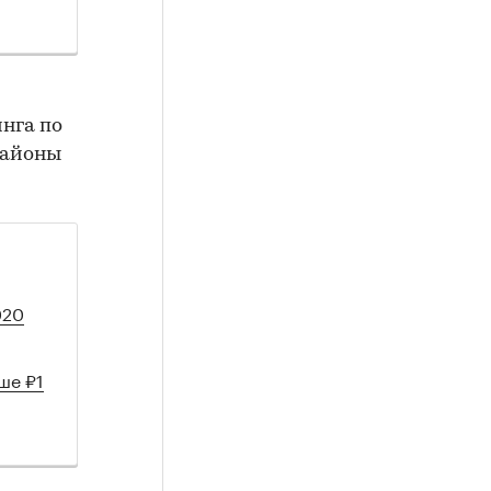
инга по
районы
020
ше ₽1