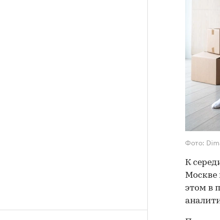
Фото: Dim
К серед
Москве 
этом в 
аналит