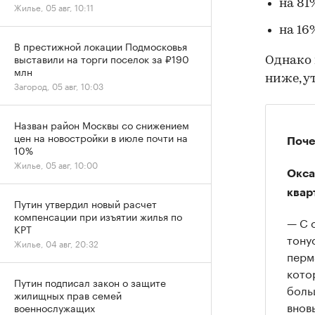
на 81
Жилье, 05 авг, 10:11
на 16
В престижной локации Подмосковья
выставили на торги поселок за ₽190
Однако 
млн
ниже, у
Загород, 05 авг, 10:03
Назван район Москвы со снижением
цен на новостройки в июле почти на
Поче
10%
Жилье, 05 авг, 10:00
Окса
квар
Путин утвердил новый расчет
компенсации при изъятии жилья по
— С 
КРТ
тону
Жилье, 04 авг, 20:32
перм
кото
Путин подписал закон о защите
боль
жилищных прав семей
внов
военнослужащих