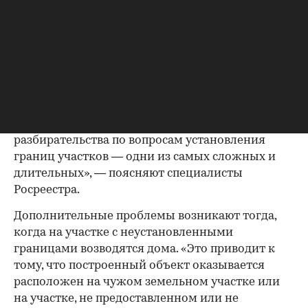
Бывают и другие проблемы. «Практика
показывает, что именно отсутствие точно
определенных границ является причиной
большинства конфликтов между владельцами
смежных земельных участков. В этом случае
начинаются долгие споры с соседями, нередко
приходиться обращаться в суд. А судебные
разбирательства по вопросам установления
границ участков — одни из самых сложных и
длительных», — поясняют специалисты
Росреестра.
Дополнительные проблемы возникают тогда,
когда на участке с неустановленными
границами возводятся дома. «Это приводит к
тому, что построенный объект оказывается
расположен на чужом земельном участке или
на участке, не предоставленном или не