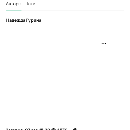
Авторы
Теги
Надежда Гурина
Загород
⁠,
07 авг, 15:30
1 576