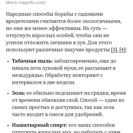
(Фото: magnific.com)
Народные способы борьбы с садовыми
вредителями считаются более экологичными,
но они же менее эффективны. Их суть —
отпугнуть взрослых особей, чтобы они не
успели отложить личинки в лук. Для этого
используют различные пахучие продукты
[3]
,
[4]
:
Табачная пыль:
заблаговременно, еще до
начала лета луковой мухи, ее рассыпают в
междурядье. Обработку повторяют с
интервалом в две недели.
Зола:
ее обильно подсыпают на грядки, время
от времени обновляя слой. Способ — один из
самых простых и доступных, так как зола
часто входит в смеси для удобрений.
Нашатырный спирт:
его запах способен
отпугнуть взрослых мух, но работать с этим