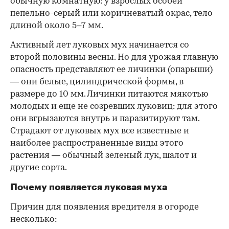
обычную комнатную: у взрослых особей
пепельно-серый или коричневатый окрас, тело
длиной около 5–7 мм.
Активный лет луковых мух начинается со
00:00
/
00:00
второй половины весны. Но для урожая главную
опасность представляют ее личинки (опарыши)
— они белые, цилиндрической формы, в
размере до 10 мм. Личинки питаются мякотью
молодых и еще не созревших луковиц: для этого
они вгрызаются внутрь и паразитируют там.
Страдают от луковых мух все известные и
наиболее распространенные виды этого
растения — обычный зеленый лук, шалот и
другие сорта.
Почему появляется луковая муха
Причин для появления вредителя в огороде
несколько: