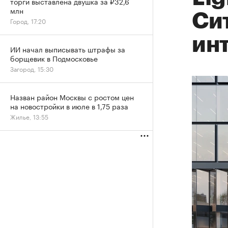
торги выставлена двушка за ₽32,6
млн
Сит
Город, 17:20
ин
ИИ начал выписывать штрафы за
борщевик в Подмосковье
Загород, 15:30
Назван район Москвы с ростом цен
на новостройки в июле в 1,75 раза
Жилье, 13:55