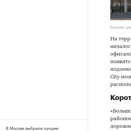
Бизнес-це
На терр
началос
офисам
появятс
подземн
City мо
располо
Корот
«Больш
районом
дорожно
В Москве выбрали лучшие