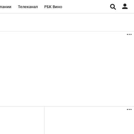
пании
Телеканал
РБК Вино
ациональные проекты
Город
аншизы
Газета
ка
Бизнес