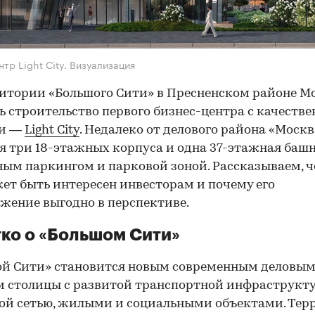
нтр Light City. Визуализация
итории «Большого Сити» в Пресненском районе М
ь строительство первого бизнес-центра с качеств
и —
Light City
. Недалеко от делового района «Моск
я три 18-этажных корпуса и одна 37-этажная башн
ым паркингом и парковой зоной. Рассказываем, че
жет быть интересен инвесторам и почему его
жение выгодно в перспективе.
ко о «Большом Сити»
ой Сити» становится новым современным деловы
 столицы с развитой транспортной инфраструкту
й сетью, жилыми и социальными объектами. Тер