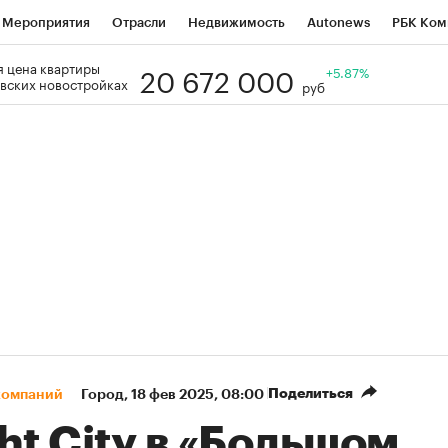
Мероприятия
Отрасли
Недвижимость
Autonews
РБК Ком
20 672 000
 цена квартиры
Образование
РБК Курсы
РБК Life
Тренды
+5.87%
Визионеры
Н
вских новостройках
руб
Дискуссионный клуб
Исследования
Кредитные рейтинги
Фр
Спецпроекты
Проверка контрагентов
Политика
Экономи
к наличной валюты
Поделиться
компаний
Город
⁠,
18 фев 2025, 08:00
ht City в «Большом