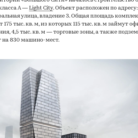
итории «Большого Сити» началось строительство 
класса А —
Light City
. Объект расположен по адресу:
альная улица, владение 3. Общая площадь компле
 175 тыс. кв. м, из которых 115 тыс. кв. м займут о
ия, 4,5 тыс. кв. м — торговые зоны, а также подзе
 на 830 машино-мест.