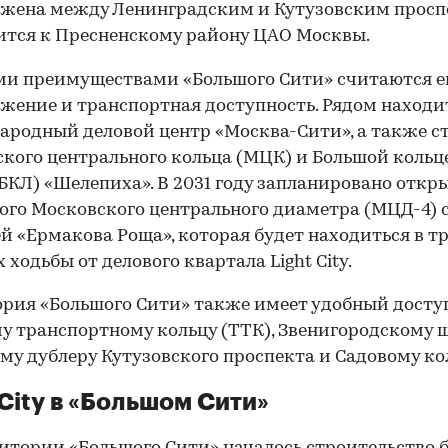
ожена между Ленинградским и Кутузовским прос
ится к Пресненскому району ЦАО Москвы.
и преимуществами «Большого Сити» считаются е
жение и транспортная доступность. Рядом находи
родный деловой центр «Москва-Сити», а также с
кого центрального кольца (МЦК) и Большой кольц
БКЛ) «Шелепиха». В 2031 году запланировано откр
ого Московского центрального диаметра (МЦД-4) 
й «Ермакова Роща», которая будет находиться в т
 ходьбы от делового квартала Light City.
рия «Большого Сити» также имеет удобный досту
у транспортному кольцу (ТТК), Звенигородскому ш
му дублеру Кутузовского проспекта и Садовому ко
 City в «Большом Сити»