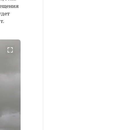
мещения
удет
т.