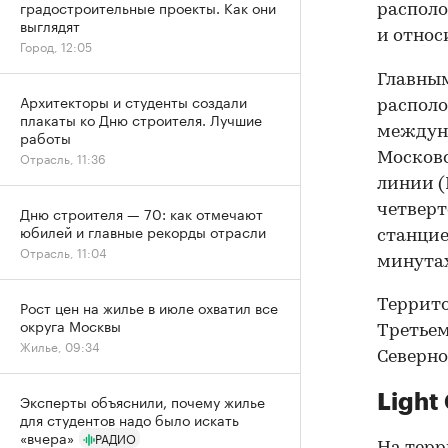
градостроительные проекты. Как они
распол
выглядят
и относ
Город, 12:05
Главным
Архитекторы и студенты создали
располо
плакаты ко Дню строителя. Лучшие
междуна
работы
Отрасль, 11:36
Московс
линии (
четверт
Дню строителя — 70: как отмечают
юбилей и главные рекорды отрасли
станцие
Отрасль, 11:04
минутах
Террито
Рост цен на жилье в июле охватил все
округа Москвы
Третьем
Жилье, 09:34
Северно
Light
Эксперты объяснили, почему жилье
для студентов надо было искать
«вчера»
РАДИО