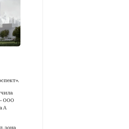
спект».
учила
 — ООО
а А
, зона