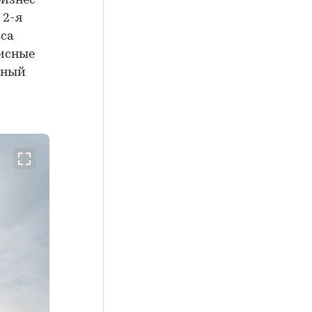
бизнес-
 2-я
кса
фисные
мный