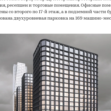
я, ресепшен и торговые помещения. Офисные по
ны со второго по 17-й этаж, а в подземной части б
ована двухуровневая парковка на 169 машино-мес