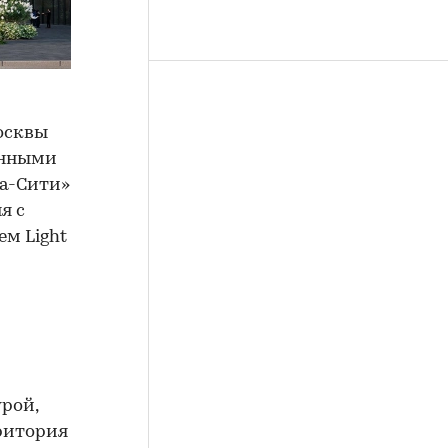
осквы
енными
ва-Сити»
я с
м Light
м
рой,
ритория