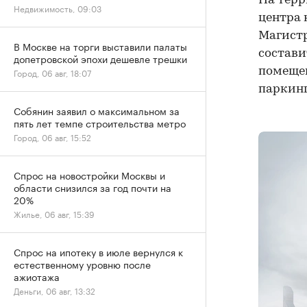
На терр
Недвижимость, 09:03
центра 
Магистр
В Москве на торги выставили палаты
составит
допетровской эпохи дешевле трешки
помещен
Город, 06 авг, 18:07
паркинг
Собянин заявил о максимальном за
пять лет темпе строительства метро
Город, 06 авг, 15:52
Спрос на новостройки Москвы и
области снизился за год почти на
20%
Жилье, 06 авг, 15:39
Спрос на ипотеку в июле вернулся к
естественному уровню после
ажиотажа
Деньги, 06 авг, 13:32