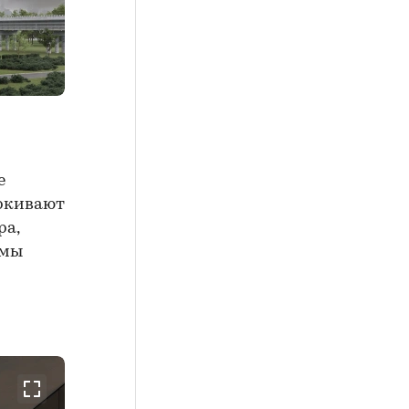
е
еркивают
ра,
емы