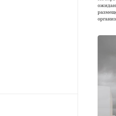
ожидани
размеще
организ