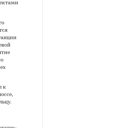
пектами
го
тся
танции
евой
ытие
со
рех
п к
оссе,
льцу.