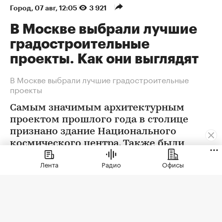
Город
⁠,
07 авг, 12:05
3 921
В Москве выбрали лучшие
градостроительные
проекты. Как они выглядят
В Москве выбрали лучшие градостроительные
проекты
Самым значимым архитектурным
проектом прошлого года в столице
признано здание Национального
космического центра. Также были
определены победители еще в 12
Лента
Радио
Офисы
номинациях