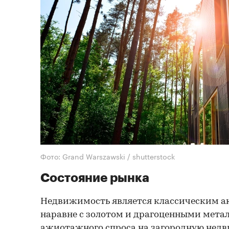
Фото: Grand Warszawski / shutterstock
Состояние рынка
Недвижимость является классическим а
наравне с золотом и драгоценными мета
ажиотажного спроса на загородную нед