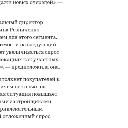
ажи новых очередей», —
ральный директор
ина Резниченко
ем для этого сегмента.
жимости на следующий
ет увеличиваться спрос
локациях как у частных
в», — предположила она.
дтолкнет покупателей к
ичем не только на
кая ситуация повышает
ными застройщиками
 привлекательным
 отложенный спрос.