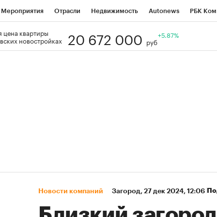
Мероприятия
Отрасли
Недвижимость
Autonews
РБК Ком
20 672 000
 цена квартиры
Образование
РБК Курсы
РБК Life
Тренды
+5.87%
Визионеры
Н
вских новостройках
руб
Дискуссионный клуб
Исследования
Кредитные рейтинги
Фр
Спецпроекты
Проверка контрагентов
Политика
Экономи
к наличной валюты
По
Новости компаний
Загород
⁠,
27 дек 2024, 12:06
Близкий загород