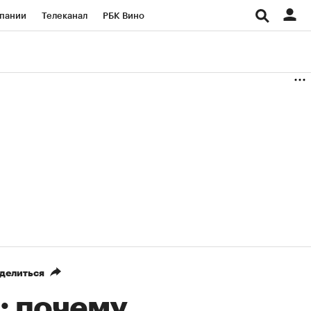
пании
Телеканал
РБК Вино
ациональные проекты
Город
аншизы
Газета
ка
Бизнес
делиться
: почему