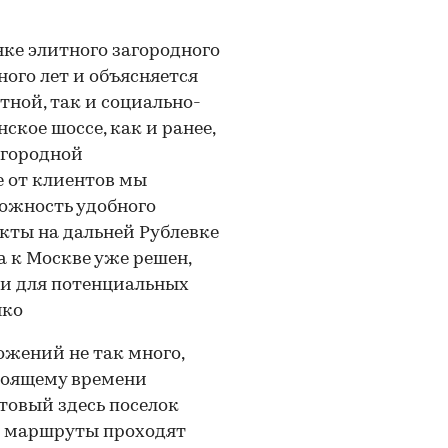
ке элитного загородного
ого лет и объясняется
ной, так и социально-
кое шоссе, как и ранее,
агородной
 от клиентов мы
ожность удобного
екты на дальней Рублевке
а к Москве уже решен,
ми для потенциальных
нко
ожений не так много,
стоящему времени
овый здесь поселок
е маршруты проходят