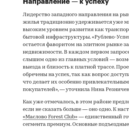
Направление — к успеху
Лидерство западного направления на рын
жилья традиционно удерживается уже мн
высоким уровнем развития как транспорт
бытовой инфраструктуры. «Рублево-Успенс
остается фаворитом на элитном рынке з
недвижимости. В каждом первом запросе
слышим одно из главных условий — возм
выезда и близость к платной трассе. Про
обречены на успех, так как вопрос доступ
что делает их особенно привлекательны
покупателей», — уточнила Нина Резниче
Как уже отмечалось, в этом районе предл
если не сказать больше — оно одно. К на
«Маслово Forest Club»
— единственный гот
сегмента премиум. Основные подъездны