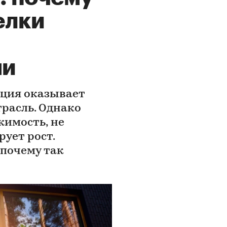
елки
ми
ация оказывает
трасль. Однако
имость, не
ует рост.
 почему так