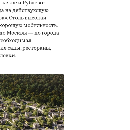
ижское и Рублево-
зда на действующую
а». Столь высокая
 хорошую мобильность.
 до Москвы — до города
 необходимая
ие сады, рестораны,
левки.