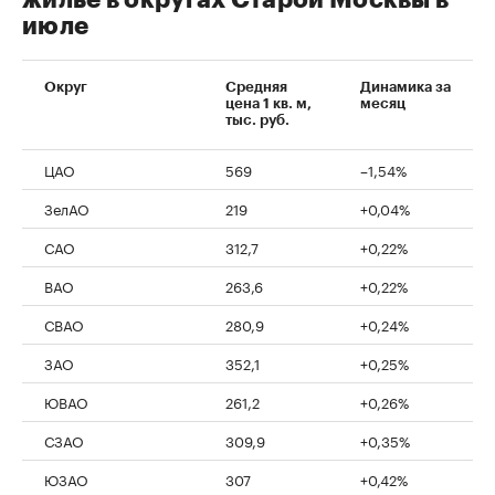
жилье в округах Старой Москвы в
июле
Округ
Средняя
Динамика за
цена 1 кв. м,
месяц
тыс. руб.
ЦАО
569
–1,54%
ЗелАО
219
+0,04%
САО
312,7
+0,22%
ВАО
263,6
+0,22%
СВАО
280,9
+0,24%
ЗАО
352,1
+0,25%
ЮВАО
261,2
+0,26%
СЗАО
309,9
+0,35%
ЮЗАО
307
+0,42%