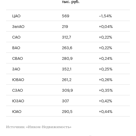
тыс. руб.
ЦАО
569
–1,54%
ЗелАО
219
+0,04%
САО
312,7
+0,22%
ВАО
263,6
+0,22%
СВАО
280,9
+0,24%
ЗАО
352,1
+0,25%
ЮВАО
261,2
+0,26%
СЗАО
309,9
+0,35%
ЮЗАО
307
+0,42%
ЮАО
290,5
+0,44%
Источник: «Инком-Недвижимость»