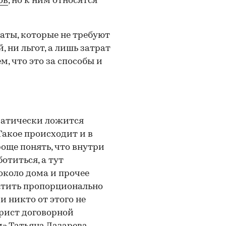
ов
, но к ним относятся
аты, которые не требуют
 ни льгот, а лишь затрат
, что это за способы и
оматически ложится
Такое происходит и в
още понять, что внутри
отиться, а тут
 около дома и прочее
латить пропорционально
и никто от этого не
рист договорной