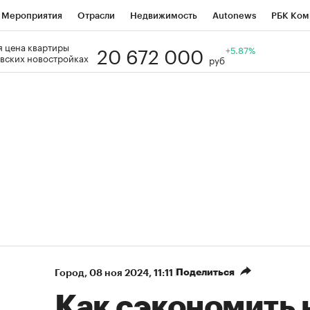
Мероприятия
Отрасли
Недвижимость
Autonews
РБК Ком
20 672 000
 цена квартиры
Образование
РБК Курсы
РБК Life
Тренды
+5.87%
Визионеры
Н
вских новостройках
руб
Дискуссионный клуб
Исследования
Кредитные рейтинги
Фр
Спецпроекты
Проверка контрагентов
Политика
Экономи
к наличной валюты
Поделиться
Город
⁠,
08 ноя 2024, 11:11
Как сэкономить 