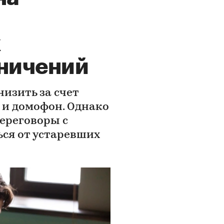
х
аничений
изить за счет
 и домофон. Однако
переговоры с
ься от устаревших