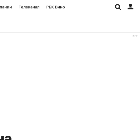
пании
Телеканал
РБК Вино
ациональные проекты
Город
аншизы
Газета
ка
Бизнес
на