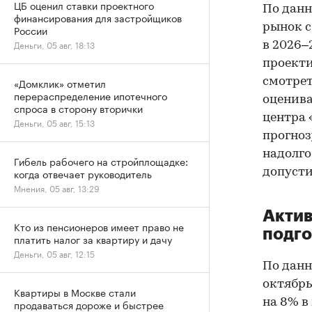
ЦБ оценил ставки проектного
По данн
финансирования для застройщиков
рынок с
России
Деньги, 05 авг, 18:13
в 2026–
проекти
смотрет
«Домклик» отметил
перераспределение ипотечного
оценива
спроса в сторону вторички
центра 
Деньги, 05 авг, 15:13
прогноз
надолго
Гибель рабочего на стройплощадке:
допусти
когда отвечает руководитель
Мнения, 05 авг, 13:29
Актив
Кто из пенсионеров имеет право не
подго
платить налог за квартиру и дачу
Деньги, 05 авг, 12:15
По данн
октябрь
Квартиры в Москве стали
на 8% в
продаваться дороже и быстрее