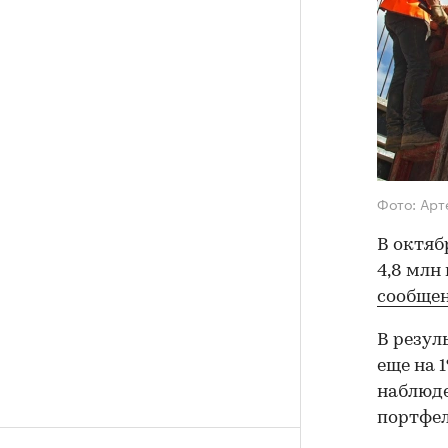
Фото: Арт
В октяб
4,8 млн 
сообще
В резул
еще на 
наблюде
портфел