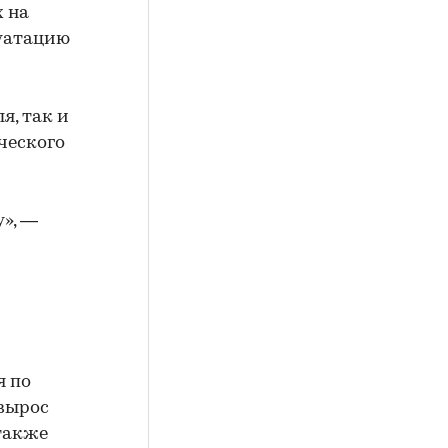
х на
луатацию
я, так и
ческого
у», —
я по
 вырос
 также