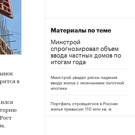
Материалы по теме
Минстрой
спрогнозировал объем
ввода частных домов по
итогам года
рынок
Минстрой увидел риски падения
орится в
ввода жилья с окончанием льготной
ипотеки
чился
Портфель строящегося в России
жилья превысил 110 млн кв. м
сторию
Рост
м.