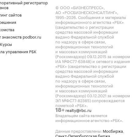
поративный регистратор
енов
© ООО «БИЗНЕСПРЕСС»,
АО «РОСБИЗНЕСКОНСАЛТИНГ»,
тинг сайтов
1995–2026
. Сообщения и материалы
.решения
информационного агентства «РБК»
(свидетельство о регистрации
комства
средства массовой информации
 знакомств podbor.ru
выдано Федеральной службой
по надзору в сфере связи,
 Курсы
информационных технологий
ла управления РБК
и массовых коммуникаций
(Роскомнадзор) 09.12.2015 за номером
ИА №ФС77-63848) и сетевого издания
«РБК» (свидетельство о регистрации
средства массовой информации
выдано Федеральной службой
по надзору в сфере связи,
информационных технологий
и массовых коммуникаций
(Роскомнадзор) 03.12.2021 за номером
ЭЛ №ФС77-82385) сопровождаются
пометкой «РБК».
realty@rbc.ru
18+
Владельцем сайта является
информационное агентство «РБК».
Данные предоставлены:
Мосбиржа
,
Санкт-Петербургская биржа
.