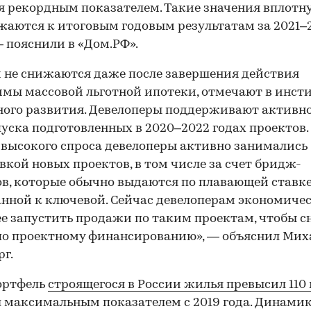
я рекордным показателем. Такие значения вплотн
аются к итоговым годовым результатам за 2021–
— пояснили в «Дом.РФ».
 не снижаются даже после завершения действия
мы массовой льготной ипотеки, отмечают в инст
го развития. Девелоперы поддерживают активно
пуска подготовленных в 2020–2022 годах проектов.
 высокого спроса девелоперы активно занимались
вкой новых проектов, в том числе за счет бридж-
в, которые обычно выдаются по плавающей ставке
нной к ключевой. Сейчас девелоперам экономиче
е запустить продажи по таким проектам, чтобы с
по проектному финансированию», — объяснил Мих
рг.
ортфель
строящегося в России жилья превысил 110 
л максимальным показателем с 2019 года. Динами