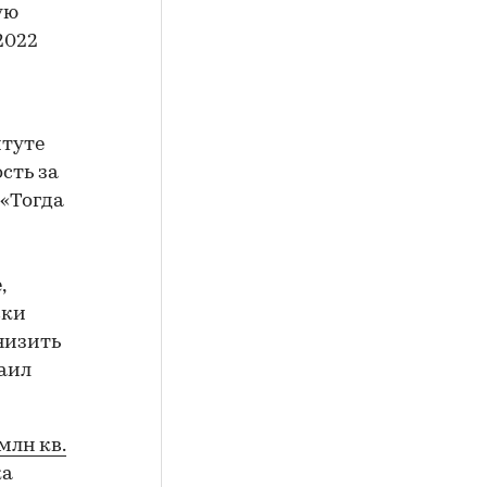
ую
2022
итуте
сть за
 «Тогда
,
ски
низить
аил
млн кв.
ка