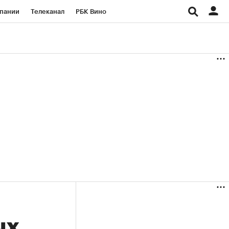
пании
Телеканал
РБК Вино
ациональные проекты
Город
аншизы
Газета
ка
Бизнес
ых