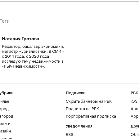
Теги
Наталия Густова
Редактор, бакалавр экономики,
магистр журналистики. В СМИ -
с 2014 года, с 2020 года
исследую тему недвижимости в
«РБК-Недвижимости».
убрики
Подписки
РБК
илье
Скрыть баннеры на РБК
iOS
ород
Подписка на РБК
And
агород
Корпоративная подписка
AppG
еньги
Уведомления
Дру
изайн
RSS
Обл
нения