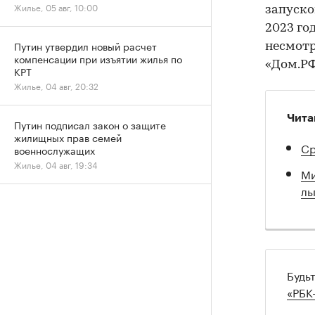
Жилье, 05 авг, 10:00
запуско
2023 го
Путин утвердил новый расчет
несмотр
компенсации при изъятии жилья по
«Дом.РФ
КРТ
Жилье, 04 авг, 20:32
Чита
Путин подписал закон о защите
жилищных прав семей
Ср
военнослужащих
Жилье, 04 авг, 19:34
Ми
ль
Будь
«РБК