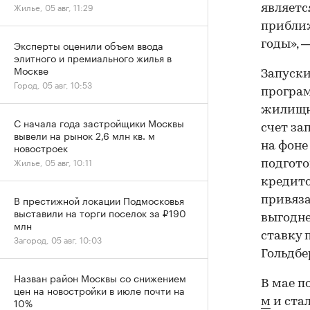
Жилье, 05 авг, 11:29
являетс
приближ
Эксперты оценили объем ввода
годы», 
элитного и премиального жилья в
Москве
Запуски
Город, 05 авг, 10:53
програм
жилищно
С начала года застройщики Москвы
счет за
вывели на рынок 2,6 млн кв. м
на фоне
новостроек
Жилье, 05 авг, 10:11
подгото
кредито
В престижной локации Подмосковья
привяза
выставили на торги поселок за ₽190
выгодне
млн
ставку 
Загород, 05 авг, 10:03
Гольдбе
Назван район Москвы со снижением
В мае п
цен на новостройки в июле почти на
10%
м
и ста