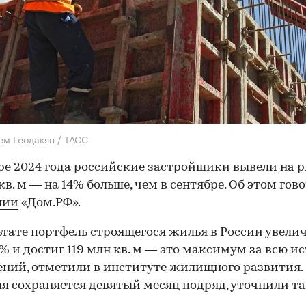
ем Геодакян / ТАСС
ре 2024 года российские застройщики вывели на 
кв. м — на 14% больше, чем в сентябре. Об этом гов
нии
«Дом.РФ».
ьтате портфель строящегося жилья в России увели
1% и достиг 119 млн кв. м — это максимум за всю и
ний, отметили в институте жилищного развития. 
я сохраняется девятый месяц подряд, уточнили та