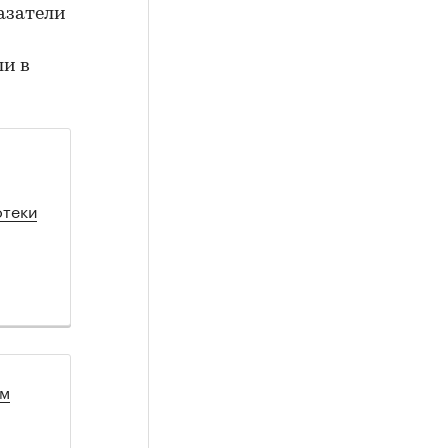
азатели
ли в
отеки
ом