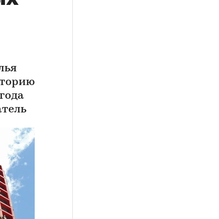
лья
историю
года
атель