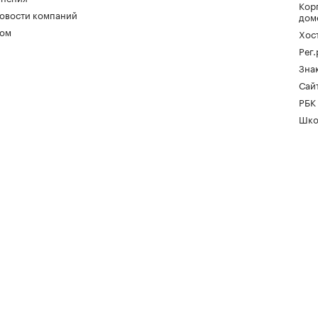
Кор
овости компаний
дом
ом
Хос
Рег
Зна
Сайт
РБК
Шко