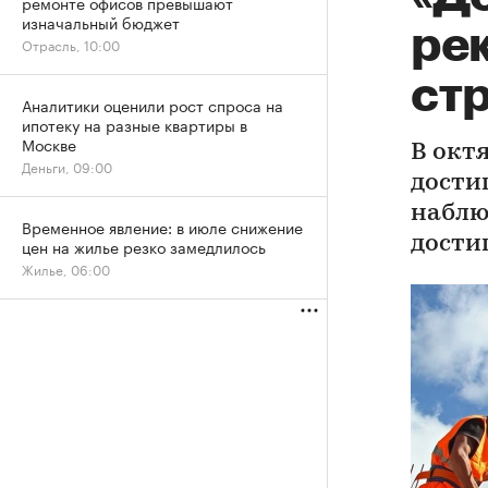
ремонте офисов превышают
изначальный бюджет
ре
Отрасль, 10:00
ст
Аналитики оценили рост спроса на
ипотеку на разные квартиры в
Москве
В окт
Деньги, 09:00
достиг
наблю
Временное явление: в июле снижение
дости
цен на жилье резко замедлилось
Жилье, 06:00