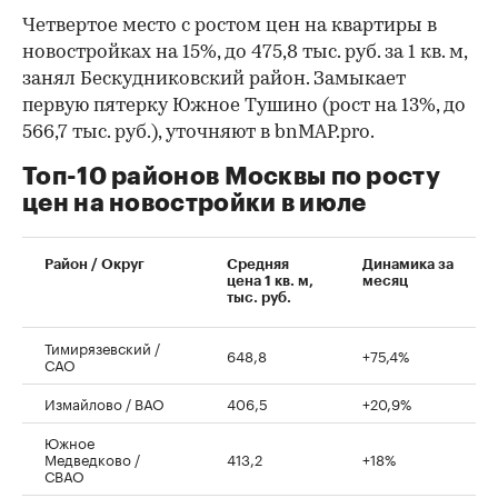
Четвертое место с ростом цен на квартиры в
новостройках на 15%, до 475,8 тыс. руб. за 1 кв. м,
занял Бескудниковский район. Замыкает
первую пятерку Южное Тушино (рост на 13%, до
566,7 тыс. руб.), уточняют в bnMAP.pro.
Топ-10 районов Москвы по росту
цен на новостройки в июле
00:00
/
00:00
Район / Округ
Средняя
Динамика за
цена 1 кв. м,
месяц
тыс. руб.
Тимирязевский /
648,8
+75,4%
САО
Измайлово / ВАО
406,5
+20,9%
Южное
Медведково /
413,2
+18%
СВАО