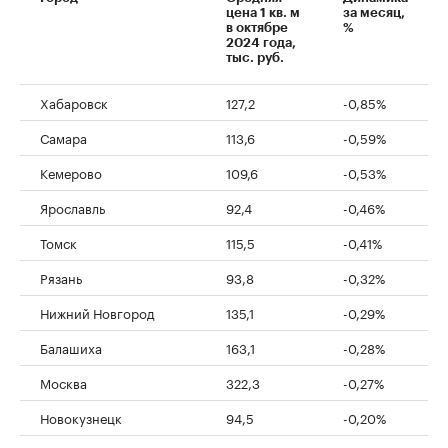
цена 1 кв. м
за месяц,
в октябре
%
2024 года,
тыс. руб.
Хабаровск
127,2
-0,85%
Самара
113,6
-0,59%
Кемерово
109,6
-0,53%
Ярославль
92,4
-0,46%
Томск
115,5
-0,41%
Рязань
93,8
-0,32%
Нижний Новгород
135,1
-0,29%
Балашиха
163,1
-0,28%
Москва
322,3
-0,27%
Новокузнецк
94,5
-0,20%