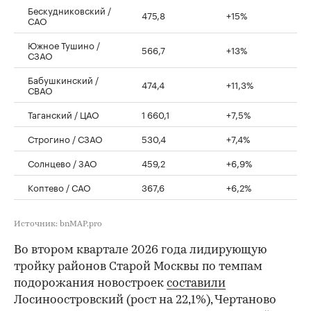
Бескудниковский /
475,8
+15%
САО
Южное Тушино /
566,7
+13%
СЗАО
Бабушкинский /
474,4
+11,3%
СВАО
Таганский / ЦАО
1 660,1
+7,5%
Строгино / СЗАО
530,4
+7,4%
Солнцево / ЗАО
459,2
+6,9%
Коптево / САО
367,6
+6,2%
Источник: bnMAP.pro
Во втором квартале 2026 года лидирующую
тройку районов Старой Москвы по темпам
подорожания новостроек
составили
Лосиноостровский (рост на 22,1%), Чертаново