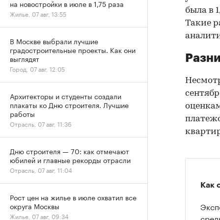
на новостройки в июле в 1,75 раза
была в 1
Жилье, 07 авг, 13:55
Такие р
аналит
В Москве выбрали лучшие
градостроительные проекты. Как они
Разни
выглядят
Город, 07 авг, 12:05
Несмот
сентябр
Архитекторы и студенты создали
плакаты ко Дню строителя. Лучшие
оценкам
работы
платежо
Отрасль, 07 авг, 11:36
квартир
Дню строителя — 70: как отмечают
юбилей и главные рекорды отрасли
Отрасль, 07 авг, 11:04
Как 
Рост цен на жилье в июле охватил все
Эксп
округа Москвы
Жилье, 07 авг, 09:34
сред