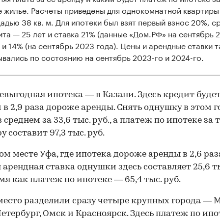
е жилье. Расчеты приведены для однокомнатной квартиры
адью 38 кв. м. Для ипотеки был взят первый взнос 20%, с
ита — 25 лет и ставка 21% (данные «Дом.РФ» на сентябрь 
) и 14% (на сентябрь 2023 года). Цены и арендные ставки 
ывались по состоянию на сентябрь 2023-го и 2024-го.
00:00
/
00:00
евыгодная ипотека — в Казани. Здесь кредит будет
 в 2,9 раза дороже аренды. Снять однушку в этом г
 среднем за 33,6 тыс. руб., а платеж по ипотеке за
 составит 97,3 тыс. руб.
ом месте Уфа, где ипотека дороже аренды в 2,6 раз
 арендная ставка однушки здесь составляет 25,6 тыс
емя как платеж по ипотеке — 65,4 тыс. руб.
место разделили сразу четыре крупных города — М
етербург, Омск и Красноярск. Здесь платеж по ипо