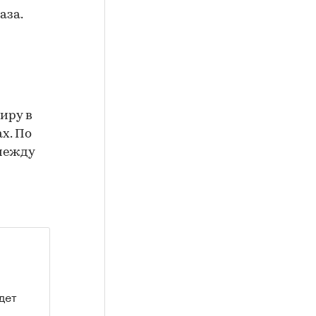
аза.
иру в
х. По
 между
дет
а