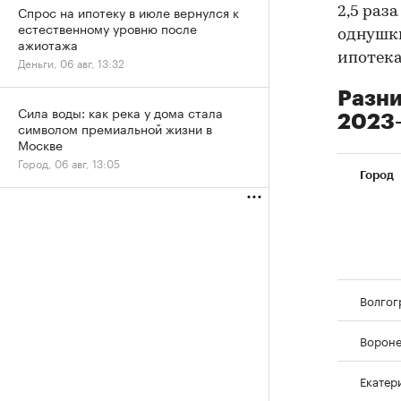
Спрос на ипотеку в июле вернулся к
2,5 раз
естественному уровню после
однушки 
ажиотажа
ипотека 
Деньги, 06 авг, 13:32
Разни
Сила воды: как река у дома стала
2023–
символом премиальной жизни в
Москве
Город, 06 авг, 13:05
Город
Волгог
Ворон
Екатер