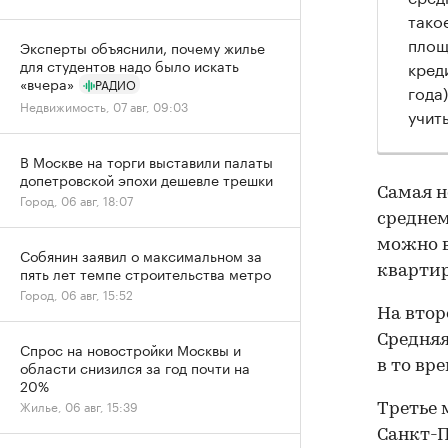
тако
площ
Эксперты объяснили, почему жилье
для студентов надо было искать
кред
«вчера»
РАДИО
года
Недвижимость, 07 авг, 09:03
учит
В Москве на торги выставили палаты
допетровской эпохи дешевле трешки
Самая н
Город, 06 авг, 18:07
среднем
можно в
Собянин заявил о максимальном за
квартиру
пять лет темпе строительства метро
Город, 06 авг, 15:52
На втор
Средняя
Спрос на новостройки Москвы и
области снизился за год почти на
в то вр
20%
Жилье, 06 авг, 15:39
Третье 
Санкт-П