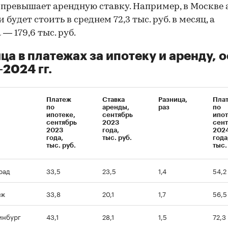
а превышает арендную ставку. Например, в Москве
будет стоить в среднем 72,3 тыс. руб. в месяц, а
— 179,6 тыс. руб.
ца в платежах за ипотеку и аренду, 
2024 гг.
Платеж
Ставка
Разница,
Пла
по
аренды,
раз
по
ипотеке,
сентябрь
ипот
сентябрь
2023
сент
2023
года,
202
года,
тыс. руб.
года
тыс. руб.
тыс.
рад
33,5
23,5
1,4
54,2
еж
33,8
20,1
1,7
56,5
инбург
43,1
28,1
1,5
72,3