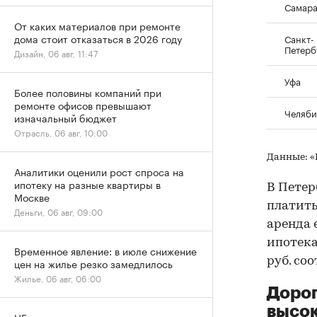
Самар
От каких материалов при ремонте
дома стоит отказаться в 2026 году
Санкт-
Петерб
Дизайн, 06 авг, 11:47
Уфа
Более половины компаний при
ремонте офисов превышают
Челяби
изначальный бюджет
Отрасль, 06 авг, 10:00
Данные: 
Аналитики оценили рост спроса на
ипотеку на разные квартиры в
В Петер
Москве
платить
Деньги, 06 авг, 09:00
аренда 
ипотека 
Временное явление: в июле снижение
руб. со
цен на жилье резко замедлилось
Жилье, 06 авг, 06:00
Дорог
высок