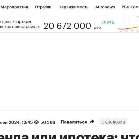
Мероприятия
Отрасли
Недвижимость
Autonews
РБК Ком
20 672 000
 цена квартиры
 РБК
РБК Образование
РБК Курсы
РБК Life
+5.87%
Тренды
Виз
вских новостройках
руб
ь
Крипто
РБК Бизнес-среда
Дискуссионный клуб
Исследо
зета
Спецпроекты СПб
Конференции СПб
Спецпроекты
кономика
Бизнес
Технологии и медиа
Финансы
Рынок на
(+87,32%)
(+31,58%)
₽5 450
АФК «Система» ₽12
Купить
з ПСБ к 29.07.27
прогноз БКС к 15.07.27
ЭКСКЛЮЗИВ
Поделиться
 сен 2024, 12:45
56 366
нда или ипотека: чт