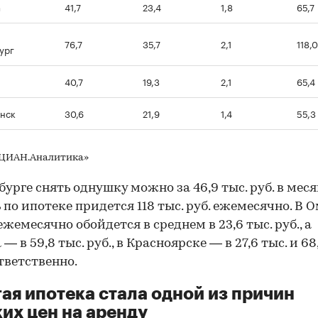
а
41,7
23,4
1,8
65,7
76,7
35,7
2,1
118,0
ург
40,7
19,3
2,1
65,4
нск
30,6
21,9
1,4
55,3
«ЦИАН.Аналитика»
бурге снять однушку можно за 46,9 тыс. руб. в месяц
 по ипотеке придется 118 тыс. руб. ежемесячно. В 
ежемесячно обойдется в среднем в 23,6 тыс. руб., а
— в 59,8 тыс. руб., в Красноярске — в 27,6 тыс. и 68
ответственно.
ая ипотека стала одной из причин
их цен на аренду