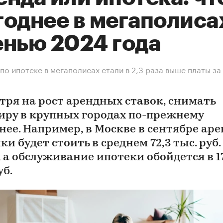
годнее в мегаполиса
енью 2024 года
по ипотеке в мегаполисах стали в 2,3 раза выше платы за
тря на рост арендных ставок, снимать
иру в крупных городах по-прежнему
нее. Например, в Москве в сентябре аре
и будет стоить в среднем 72,3 тыс. руб.
 а обслуживание ипотеки обойдется в 1
уб.