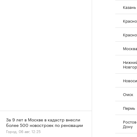
Казань
Красно
Красно
Москв
Нижни
Новго
Новос
Омск
Пермь
За 9 лет в Москве в кадастр внесли
Ростов
более 500 новостроек по реновации
Дону
Город, 06 авг, 12:25