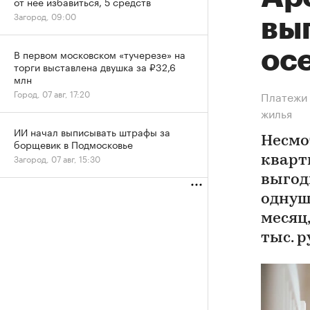
от нее избавиться, 5 средств
Загород, 09:00
вы
ос
В первом московском «тучерезе» на
торги выставлена двушка за ₽32,6
млн
Город, 07 авг, 17:20
Платежи 
жилья
ИИ начал выписывать штрафы за
Несмо
борщевик в Подмосковье
Загород, 07 авг, 15:30
кварт
выгод
однушк
месяц,
тыс. р