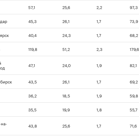
57,1
25,6
2,2
97,3
дар
45,3
26,1
1,7
73,9
ярск
40,4
24,3
1,7
68,2
а
119,8
51,2
2,3
179,6
й
47,1
24,0
1,9
82,1
род
ибирск
43,5
26,1
1,7
69,2
36,2
18,5
1,9
59,8
35,5
19,9
1,8
55,7
-на-
43,8
25,6
1,7
71,6