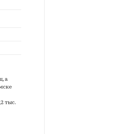
30,6
2,1
46,9
2,5
25,6
2,6
27,1
2,0
, а
Омске
,2 тыс.