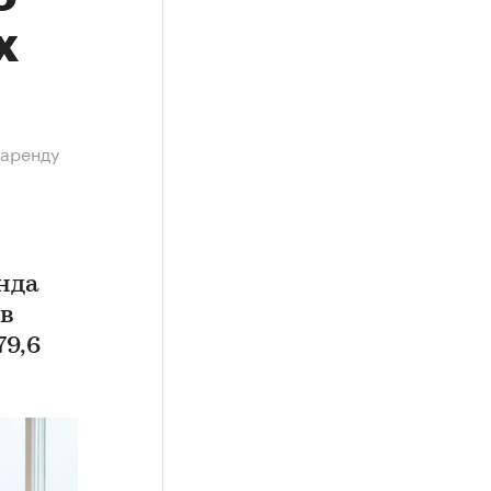
х
 аренду
нда
 в
79,6