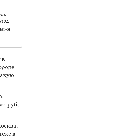
рок
2024
также
 в
ороде
 такую
а.
. руб.,
осква,
теке в