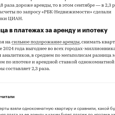
,8 раза дороже аренды, то в этом сентябре — в 2,3 р
асчеты по запросу «РБК-Недвижимости» сделали
ики ЦИАН.
ца в платежах за аренду и ипотеку
ря на
сильное подорожание аренды
, снимать кварт
е 2024 года выгоднее во всех городах-миллионника
 аналитиков, в среднем по мегаполисам разница
м по ипотеке и арендной ставкой однокомнатной
ы составляет 2,3 раза.
считали
ерты взяли однокомнатную квартиру и сравнили, какой бу
няя плата за ее аренду и каким будет платеж по ипотеке з