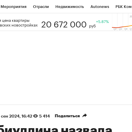
Мероприятия
Отрасли
Недвижимость
Autonews
РБК Ком
20 672 000
 цена квартиры
 РБК
РБК Образование
РБК Курсы
РБК Life
+5.87%
Тренды
Виз
вских новостройках
руб
ь
Крипто
РБК Бизнес-среда
Дискуссионный клуб
Исследо
зета
Спецпроекты СПб
Конференции СПб
Спецпроекты
кономика
Бизнес
Технологии и медиа
Финансы
Рынок на
(+90,39%)
(+35,2%)
 450
АФК «Система» ₽12
Купить
Ку
ПСБ к 29.07.27
прогноз БКС к 15.07.27
Поделиться
 сен 2024, 16:42
5 414
биуллина назвала