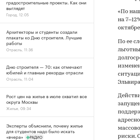
градостроительные проекты. Как они
выглядят
«По наш
Город, 12:05
на 7–12
октябре
Архитекторы и студенты создали
плакаты ко Дню строителя. Лучшие
По ее с
работы
Отрасль, 11:36
льготны
долгоср
изменен
Дню строителя — 70: как отмечают
юбилей и главные рекорды отрасли
ситуаци
Отрасль, 11:04
Эльвира
Рост цен на жилье в июле охватил все
Действи
округа Москвы
запущен
Жилье, 09:34
поддер
адресно
Эксперты объяснили, почему жилье
массово
для студентов надо было искать
«вчера»
риски. 
РАДИО