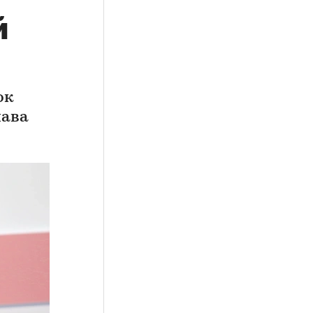
й
ок
лава