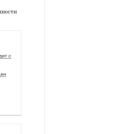
пности
дет с
цен