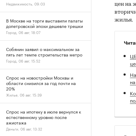
Недвижимость, 09:03
цен на 
вторичн
В Москве на торги выставили палаты
жилья.
допетровской эпохи дешевле трешки
Город, 06 авг, 18:07
Чита
Собянин заявил о максимальном за
пять лет темпе строительства метро
ЦБ
Город, 06 авг, 15:52
це
На
Спрос на новостройки Москвы и
на
области снизился за год почти на
20%
Ко
Жилье, 06 авг, 15:39
по
Спрос на ипотеку в июле вернулся к
естественному уровню после
ажиотажа
Деньги, 06 авг, 13:32