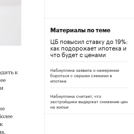
Материалы по теме
ЦБ повысил ставку до 19%:
как подорожает ипотека и
что будет с ценами
Набиуллина заявила о намерении
одить к
бороться с серыми схемами в
ипотеке
нее
ии
Набиуллина считает, что
застройщики выдержат снижение цен
на жилье
ие
более
 к
а.