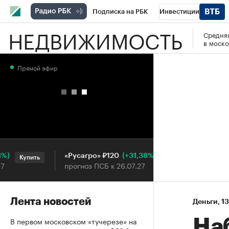
Подписка на РБК
Инвестиции
НЕДВИЖИМОСТЬ
Средняя
РБК Вино
Спорт
Школа управления
в моско
Национальные проекты
Город
Стил
Прямой эфир
Кредитные рейтинги
Франшизы
Га
Проверка контрагентов
Политика
Э
(+31,38%)
«Русагро» ₽120
Ozon ₽5
Купить
Купить
прогноз ПСБ к 26.07.27
прогноз 
Лента новостей
Деньги
⁠,
13
В первом московском «тучерезе» на
На