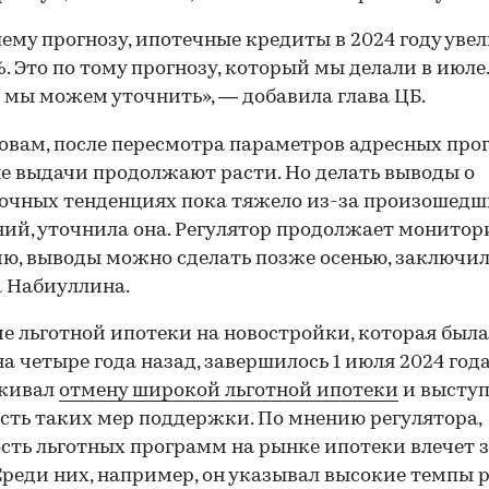
ему прогнозу, ипотечные кредиты в 2024 году уве
%. Это по тому прогнозу, который мы делали в июле.
 мы можем уточнить», — добавила глава ЦБ.
ловам, после пересмотра параметров адресных пр
е выдачи продолжают расти. Но делать выводы о
очных тенденциях пока тяжело из-за произошед
ий, уточнила она. Регулятор продолжает монитор
ю, выводы можно сделать позже осенью, заключи
 Набиуллина.
е льготной ипотеки на новостройки, которая была
а четыре года назад, завершилось 1 июля 2024 года
живал
отмену широкой льготной ипотеки
и выступ
сть таких мер поддержки. По мнению регулятора,
сть льготных программ на рынке ипотеки влечет з
00:00
/
00:00
Среди них, например, он указывал высокие темпы 