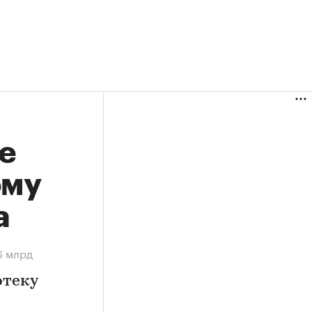
е
ому
а
6 млрд
отеку