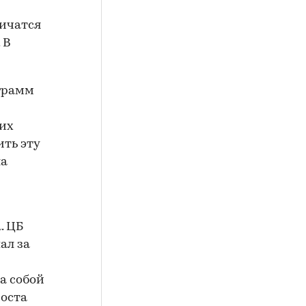
личатся
 В
ограмм
ших
ить эту
ла
. ЦБ
ал за
а собой
роста