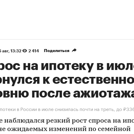
Поделиться
 авг, 13:32
2 414
ос на ипотеку в июл
рнулся к естественн
овню после ажиотаж
потеки в России в июле снизилась почти на треть, до ₽33
е наблюдался резкий рост спроса на ип
не ожидаемых изменений по семейной