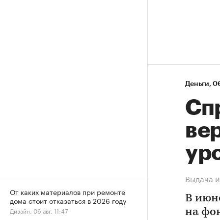
Деньги
⁠,
06
Спр
ве
ур
Выдача и
От каких материалов при ремонте
В июн
дома стоит отказаться в 2026 году
Дизайн, 06 авг, 11:47
на фо