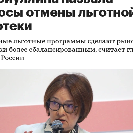
юсы отмены льготно
отеки
ные льготные программы сделают рын
ки более сбалансированным, считает г
 России