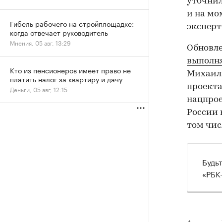
уточнил
и на м
Гибель рабочего на стройплощадке:
эксперт
когда отвечает руководитель
Мнения, 05 авг, 13:29
Обновл
выполн
Кто из пенсионеров имеет право не
Михаила
платить налог за квартиру и дачу
проекта
Деньги, 05 авг, 12:15
нацпрое
России 
том чис
Будь
«РБК
Авторы