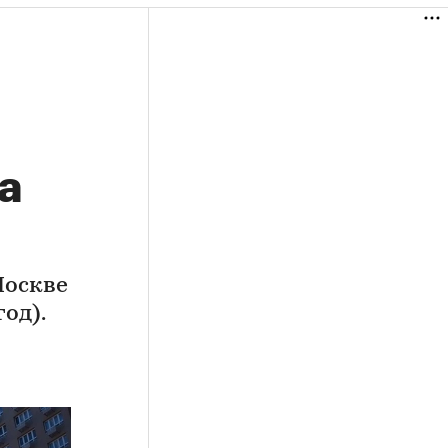
а
Москве
од).