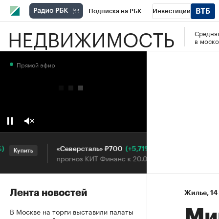
Подписка на РБК
Инвестиции
НЕДВИЖИМОСТЬ
Средняя
РБК Вино
Спорт
Школа управления
в моско
Национальные проекты
Город
Стил
Прямой эфир
Кредитные рейтинги
Франшизы
Га
Проверка контрагентов
Политика
Э
(+5,71%)
«Северсталь» ₽700
НОВА
Купить
Купить
прогноз КИТ Финанс к 20.07.27
прогн
Лента новостей
Жилье
⁠,
14
В Москве на торги выставили палаты
Ми