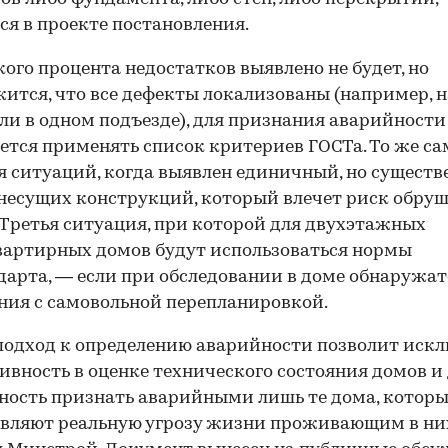
ся в проекте постановления.
кого процента недостатков выявлено не будет, но
ится, что все дефекты локализованы (например, 
ли в одном подъезде), для признания аварийности
ется применять список критериев ГОСТа. То же са
я ситуаций, когда выявлен единичный, но сущест
несущих конструкций, который влечет риск обру
 Третья ситуация, при которой для двухэтажных
артирных домов будут использоваться нормы
дарта, — если при обследовании в доме обнаружат
ия с самовольной перепланировкой.
одход к определению аварийности позволит иск
ивность в оценке технического состояния домов и
ость признать аварийными лишь те дома, котор
вляют реальную угрозу жизни проживающим в ни