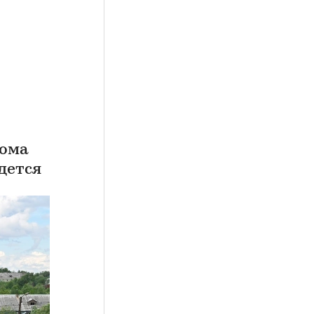
дома
дется