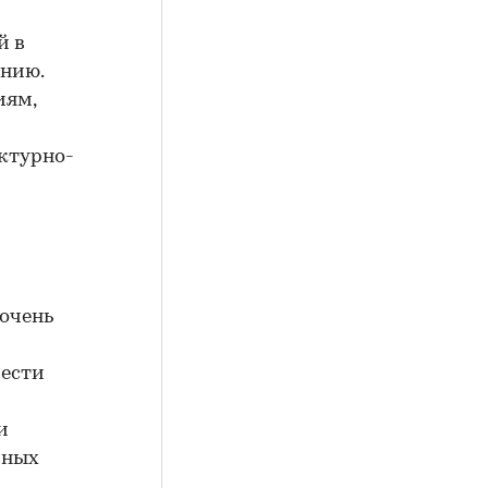
й в
ению.
иям,
ктурно-
 очень
вести
и
вных