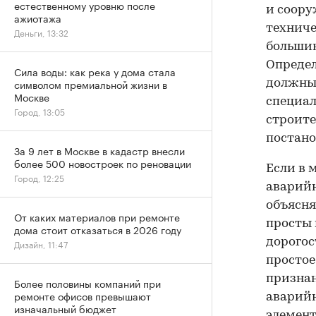
естественному уровню после
и соору
ажиотажа
техниче
Деньги, 13:32
большин
Определ
Сила воды: как река у дома стала
символом премиальной жизни в
должны 
Москве
специал
Город, 13:05
строите
постано
За 9 лет в Москве в кадастр внесли
более 500 новостроек по реновации
Если в 
Город, 12:25
аварийн
объясня
От каких материалов при ремонте
просты 
дома стоит отказаться в 2026 году
дорогос
Дизайн, 11:47
простое
признан
Более половины компаний при
ремонте офисов превышают
аварийн
изначальный бюджет
элемент