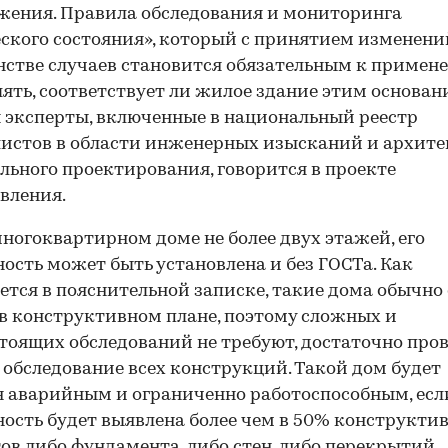
жения. Правила обследования и мониторинга
ского состояния», который с принятием изменени
стве случаев становится обязательным к примен
ять, соответствует ли жилое здание этим основан
эксперты, включенные в национальный реестр
истов в области инженерных изысканий и архите
льного проектирования, говорится в проекте
вления.
многоквартирном доме не более двух этажей, его
ость может быть установлена и без ГОСТа. Как
ется в пояснительной записке, такие дома обычно
в конструктивном плане, поэтому сложных и
тоящих обследований не требуют, достаточно про
 обследование всех конструкций. Такой дом будет
 аварийным и ограниченно работоспособным, есл
ость будет выявлена более чем в 50% конструкти
ов либо фундамента, либо стен, либо перекрытий,