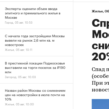
Эксперты оценили объем ввода
Жилье
⁠,
06
элитного и премиального жилья в
Москве
Сп
Город, 05 авг, 10:53
Мо
С начала года застройщики Москвы
вывели на рынок 2,6 млн кв. м
сни
новостроек
Жилье, 05 авг, 10:11
20
В престижной локации Подмосковья
выставили на торги поселок за ₽190
Спад 
млн
(особе
Загород, 05 авг, 10:03
При э
Назван район Москвы со снижением
новос
цен на новостройки в июле почти на
10%
Жилье, 05 авг, 10:00