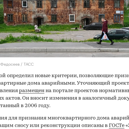
 Федосеев / ТАСС
й определил новые критерии, позволяющие приз
вартирные дома аварийными. Уточняющий проек
овления
размещен
на портале проектов нормативн
х актов. Он вносит изменения в аналогичный док
танный в 2006 году.
ия для признания многоквартирного дома авари
ащим сносу или реконструкции описаны в
ГОСТе
«