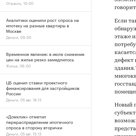
Отрасль, 10:00
говорит
Аналитики оценили рост спроса на
Если та
ипотеку на разные квартиры в
обнаруж
Москве
этаже и
Деньги, 09:00
потребу
касаетс
Временное явление: в июле снижение
цен на жилье резко замедлилось
дефект 
Жилье, 06:00
здания.
многокв
ЦБ оценил ставки проектного
госстан
финансирования для застройщиков
помещен
России
Деньги, 05 авг, 18:13
Новый п
субъект
«Домклик» отметил
возможн
перераспределение ипотечного
спроса в сторону вторички
предста
Деньги, 05 авг, 15:13