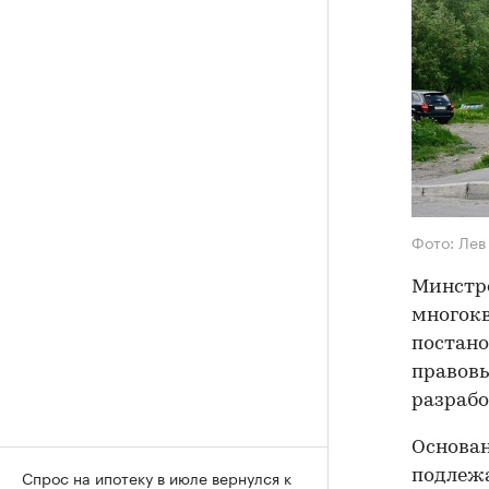
Фото: Лев
Минстро
многок
постан
правовы
разрабо
Основан
Спрос на ипотеку в июле вернулся к
подлеж