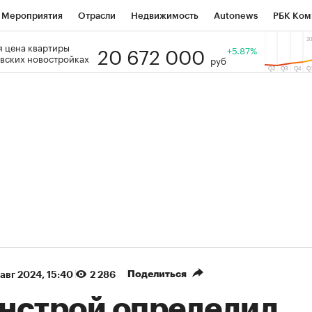
Мероприятия
Отрасли
Недвижимость
Autonews
РБК Ком
20 672 000
 цена квартиры
 РБК
РБК Образование
РБК Курсы
РБК Life
+5.87%
Тренды
Виз
вских новостройках
руб
ь
Крипто
РБК Бизнес-среда
Дискуссионный клуб
Исследо
зета
Спецпроекты СПб
Конференции СПб
Спецпроекты
кономика
Бизнес
Технологии и медиа
Финансы
Рынок на
(+35,61%)
(+31,15%)
ТЭК ₽1 400
«Русагро» ₽120
Купить
оз SberCIB к 27.07.27
прогноз ПСБ к 26.07.27
Поделиться
 авг 2024, 15:40
2 286
нстрой определил