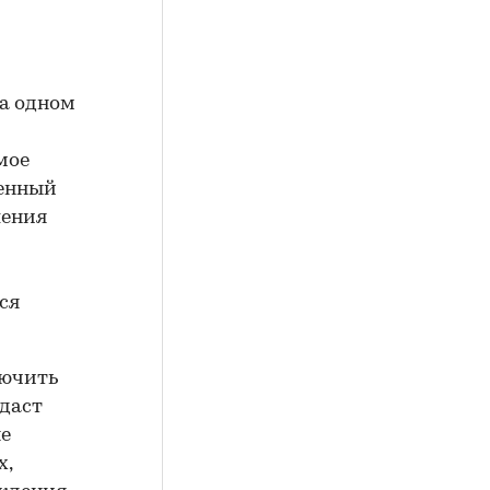
на одном
мое
венный
шения
ся
лючить
 даст
ые
х,