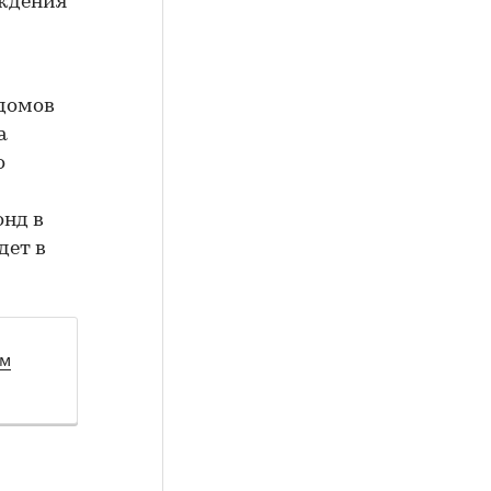
уждения
домов
а
о
онд в
дет в
ом