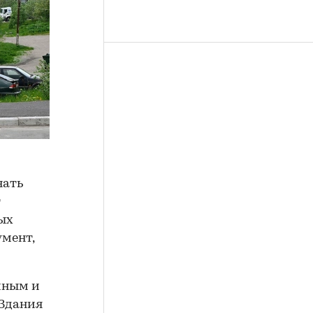
нать
т
ых
умент,
йным и
Здания