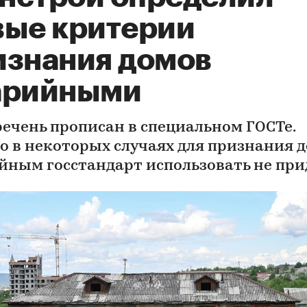
вые критерии
изнания домов
арийными
речень прописан в специальном ГОСТе.
о в некоторых случаях для признания 
йным госстандарт использовать не при