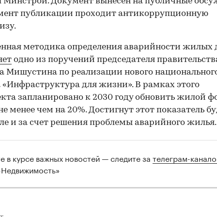
 Минстрой. Документ вынесен на публичные обс
омент публикации проходит антикоррупционную
изу.
енная методика определения аварийности жилых 
яет
одно из поручений председателя правительств
 Мишустина по реализации нового национальног
 «Инфраструктура для жизни». В рамках этого
кта запланировано к 2030 году обновить жилой ф
не менее чем на 20%. Достигнут этот показатель бу
ле и за счет решения проблемы аварийного жилья.
те в курсе важных новостей — следите за
телеграм-канал
-Недвижимость»
Теги