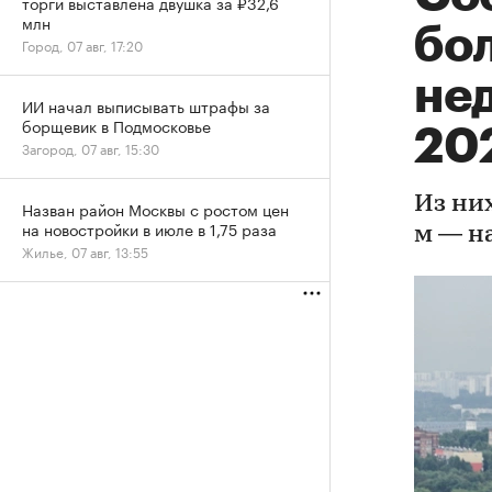
торги выставлена двушка за ₽32,6
млн
бол
Город, 07 авг, 17:20
не
ИИ начал выписывать штрафы за
борщевик в Подмосковье
20
Загород, 07 авг, 15:30
Из них
Назван район Москвы с ростом цен
на новостройки в июле в 1,75 раза
м — н
Жилье, 07 авг, 13:55