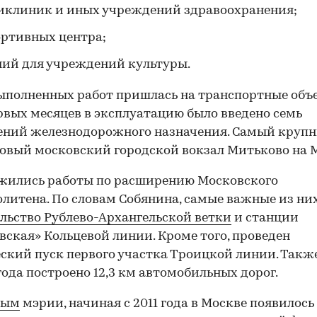
иклиник и иных учреждений здравоохранения;
ортивных центра;
ний для учреждений культуры.
ыполненных работ пришлась на транспортные объе
рвых месяцев в эксплуатацию было введено семь
ений железнодорожного назначения. Самый крупн
овый московский городской вокзал Митьково на 
жились работы по расширению Московского
литена. По словам Собянина, самые важные из ни
льство Рублево-Архангельской ветки
и станции
вская» Кольцевой линии. Кроме того, проведен
ский пуск первого участка Троицкой линии. Также
года построено 12,3 км автомобильных дорог.
ным
мэрии, начиная с 2011 года в Москве появилось 
00:00
/
00:00