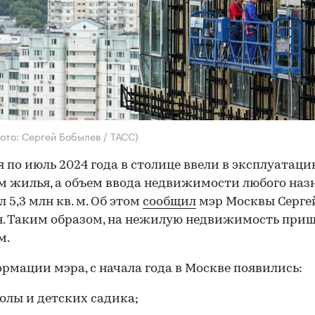
ото: Сергей Бобылев / ТАСС)
я по июль 2024 года в столице ввели в эксплуатаци
 м жилья, а объем ввода недвижимости любого наз
 5,3 млн кв. м. Об этом
сообщил
мэр Москвы Серге
. Таким образом, на нежилую недвижимость пришл
м.
рмации мэра, с начала года в Москве появились:
олы и детских садика;