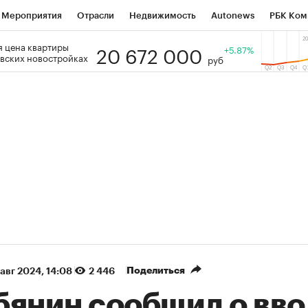
Мероприятия
Отрасли
Недвижимость
Autonews
РБК Ком
20 672 000
 цена квартиры
 РБК
РБК Образование
РБК Курсы
РБК Life
+5.87%
Тренды
Виз
вских новостройках
руб
ь
Крипто
РБК Бизнес-среда
Дискуссионный клуб
Исследо
зета
Спецпроекты СПб
Конференции СПб
Спецпроекты
кономика
Бизнес
Технологии и медиа
Финансы
Рынок на
(+90,76%)
(+34,79%)
5 450
АФК «Система» ₽12
Купить
 ПСБ к 29.07.27
прогноз БКС к 15.07.27
Поделиться
 авг 2024, 14:08
2 446
бянин сообщил о вво