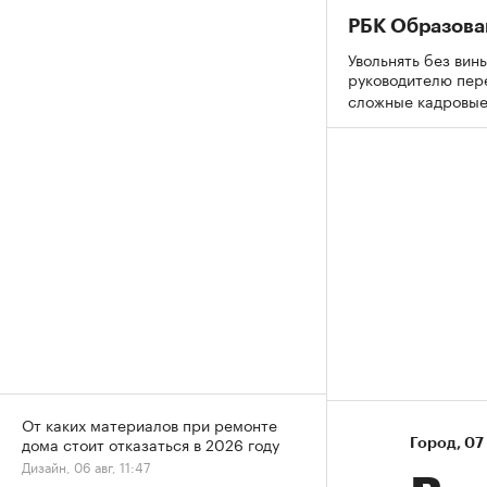
РБК Образова
Увольнять без вины
руководителю пер
сложные кадровы
От каких материалов при ремонте
дома стоит отказаться в 2026 году
Город
⁠,
07 
Дизайн, 06 авг, 11:47