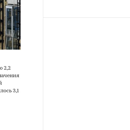
ю 2,2
начения
й
ось 3,1