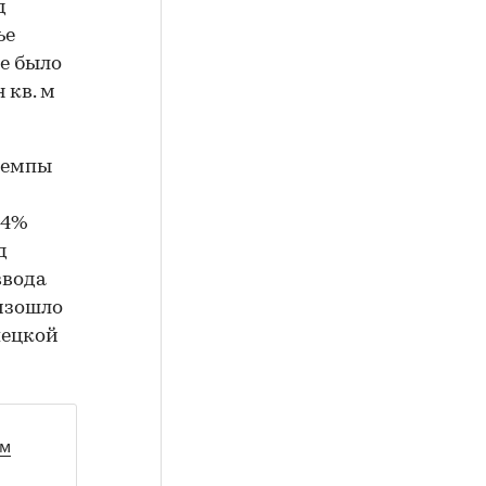
д
ье
е было
 кв. м
темпы
,4%
д
ввода
изошло
ипецкой
ом