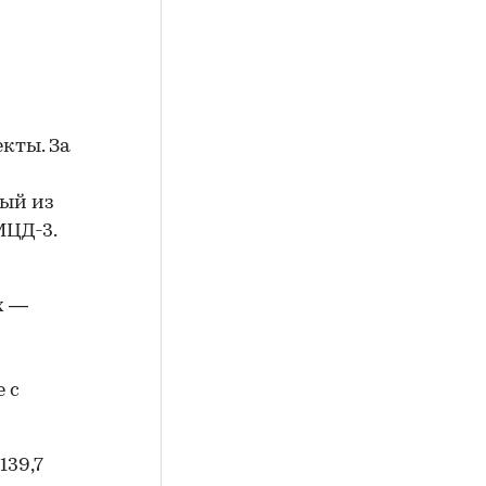
кты. За
ый из
МЦД-3.
х —
 с
139,7