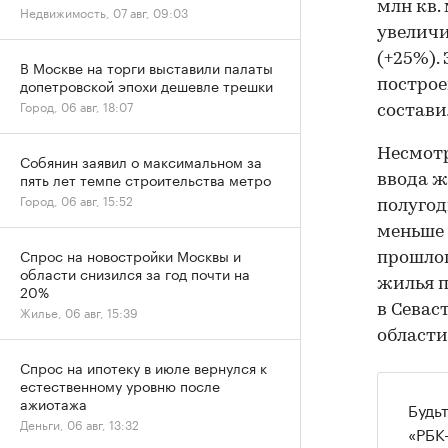
млн кв.
Недвижимость, 07 авг, 09:03
увеличи
(+25%). 
В Москве на торги выставили палаты
допетровской эпохи дешевле трешки
построе
Город, 06 авг, 18:07
состави
Несмотр
Собянин заявил о максимальном за
пять лет темпе строительства метро
ввода ж
Город, 06 авг, 15:52
полугод
меньше 
Спрос на новостройки Москвы и
прошлог
области снизился за год почти на
жилья п
20%
в Севас
Жилье, 06 авг, 15:39
области
Спрос на ипотеку в июле вернулся к
естественному уровню после
ажиотажа
Будь
Деньги, 06 авг, 13:32
«РБК