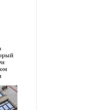
в
торый
Он
дом
н