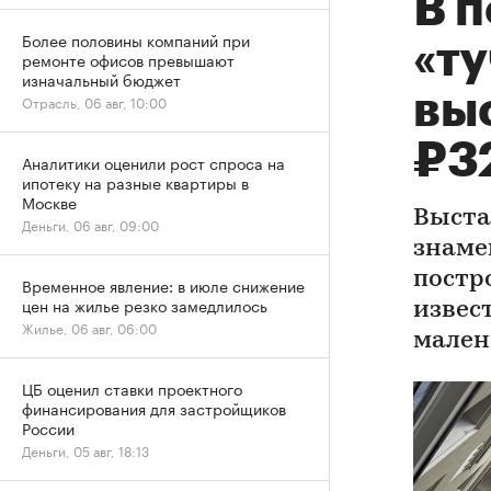
В 
Более половины компаний при
«ту
ремонте офисов превышают
изначальный бюджет
вы
Отрасль, 06 авг, 10:00
₽3
Аналитики оценили рост спроса на
ипотеку на разные квартиры в
Москве
Выста
Деньги, 06 авг, 09:00
знаме
постр
Временное явление: в июле снижение
цен на жилье резко замедлилось
извес
Жилье, 06 авг, 06:00
мален
ЦБ оценил ставки проектного
финансирования для застройщиков
России
Деньги, 05 авг, 18:13