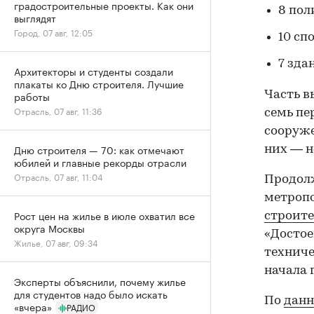
градостроительные проекты. Как они
8 пол
выглядят
Город, 07 авг, 12:05
10 сп
7 зда
Архитекторы и студенты создали
плакаты ко Дню строителя. Лучшие
Часть в
работы
Отрасль, 07 авг, 11:36
семь пе
сооруж
Дню строителя — 70: как отмечают
них — н
юбилей и главные рекорды отрасли
Отрасль, 07 авг, 11:04
Продол
метропо
Рост цен на жилье в июле охватил все
строите
округа Москвы
«Достое
Жилье, 07 авг, 09:34
техниче
начала 
Эксперты объяснили, почему жилье
для студентов надо было искать
По
дан
«вчера»
РАДИО