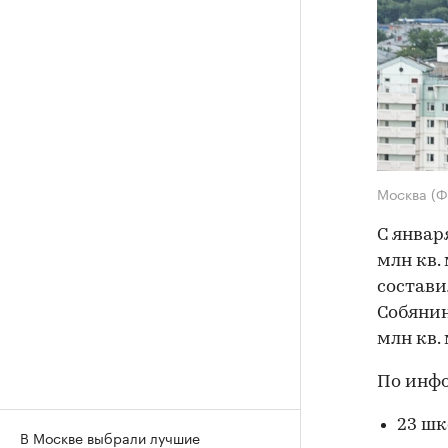
Москва
(Ф
С январ
млн кв.
составил
Собянин
млн кв. 
По инфо
23 шк
В Москве выбрали лучшие