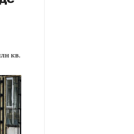
а
млн кв.