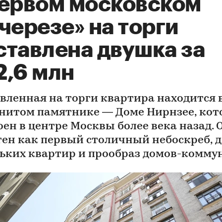
первом московском
черезе» на торги
ставлена двушка за
2,6 млн
вленная на торги квартира находится 
нитом памятнике — Доме Нирнзее, ко
оен в центре Москвы более века назад. 
тен как первый столичный небоскреб, 
ьких квартир и прообраз домов-комму