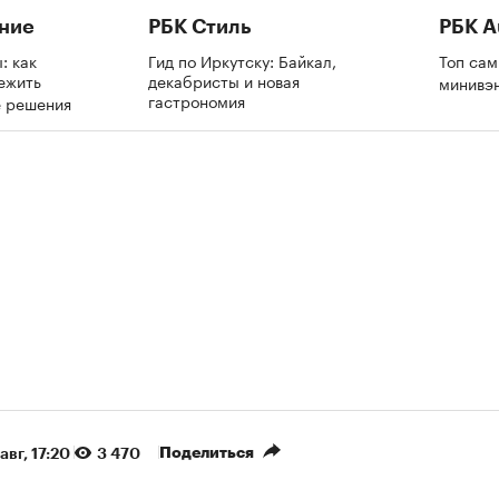
ние
РБК Стиль
РБК A
: как
Гид по Иркутску: Байкал,
Топ са
ежить
декабристы и новая
минивэ
гастрономия
е решения
Поделиться
авг, 17:20
3 470