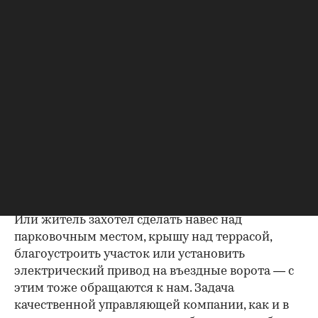
Наша работа такова, что, когда она делается
хорошо, жителям это незаметно. Но ситуация
кардинально меняется, если работа
выполняется плохо. Например, после долгого
утомительного дня вы гуляете по аллее в своем
поселке — а там не работает фонтан, куст засох,
лампочки все с теплым светом, а одна с
холодным. Вроде бы мелочи, но именно из них
состоит представление о жизни в элитном
поселке и тех привилегиях, которые вы там
получаете.
Или житель захотел сделать навес над
парковочным местом, крышу над террасой,
благоустроить участок или установить
электрический привод на въездные ворота — с
этим тоже обращаются к нам. Задача
качественной управляющей компании, как и в