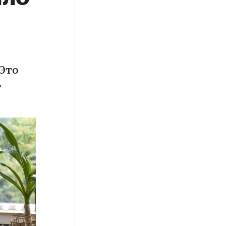
 Это
ь