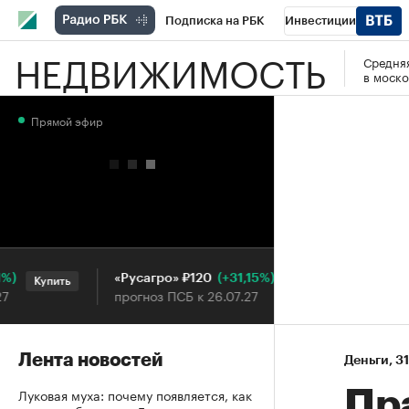
Подписка на РБК
Инвестиции
НЕДВИЖИМОСТЬ
Средняя
РБК Вино
Спорт
Школа управления
в моско
Национальные проекты
Город
Стил
Прямой эфир
Кредитные рейтинги
Франшизы
Га
Проверка контрагентов
Политика
Э
(+31,15%)
«Русагро» ₽120
Ozon ₽5 
Купить
Купить
прогноз ПСБ к 26.07.27
прогноз П
Лента новостей
Деньги
⁠,
31
Луковая муха: почему появляется, как
Пр