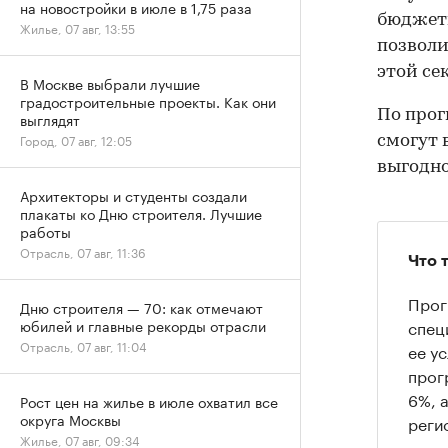
на новостройки в июле в 1,75 раза
бюджетн
Жилье, 07 авг, 13:55
позволи
этой се
В Москве выбрали лучшие
градостроительные проекты. Как они
По прог
выглядят
Город, 07 авг, 12:05
смогут 
выгодно
Архитекторы и студенты создали
плакаты ко Дню строителя. Лучшие
работы
Отрасль, 07 авг, 11:36
Что 
Прог
Дню строителя — 70: как отмечают
спец
юбилей и главные рекорды отрасли
Отрасль, 07 авг, 11:04
ее у
прог
6%, 
Рост цен на жилье в июле охватил все
округа Москвы
реги
Жилье, 07 авг, 09:34