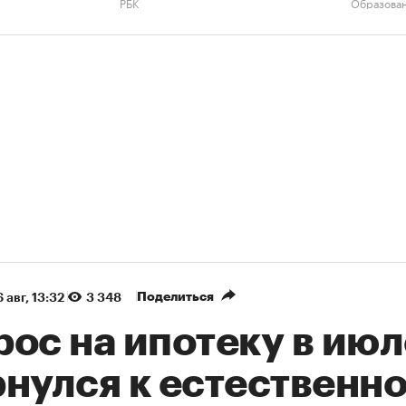
РБК
Образова
Поделиться
 авг, 13:32
3 348
ос на ипотеку в июл
рнулся к естественн