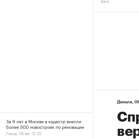
Авто
Деньги
⁠,
06
Спр
За 9 лет в Москве в кадастр внесли
более 500 новостроек по реновации
ве
Город, 06 авг, 12:25