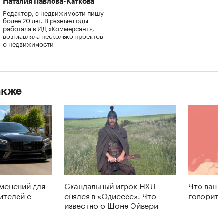
Наталия Павлова-Каткова
Редактор, о недвижимости пишу
более 20 лет. В разные годы
работала в ИД «Коммерсант»,
возглавляла несколько проектов
о недвижимости
акже
менений для
Скандальный игрок НХЛ
Что ваш
ителей с
снялся в «Одиссее». Что
говорит
известно о Шоне Эйвери