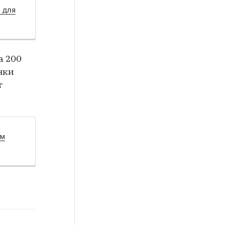
 для
а 200
анки
т
ом