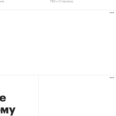
ние
РБК и Старквуд
е
ому