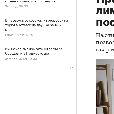
от нее избавиться, 5 средств
Загород, 09:00
лим
по
В первом московском «тучерезе» на
торги выставлена двушка за ₽32,6
млн
Город, 07 авг, 17:20
На эти
позвол
ИИ начал выписывать штрафы за
кварт
борщевик в Подмосковье
Загород, 07 авг, 15:30