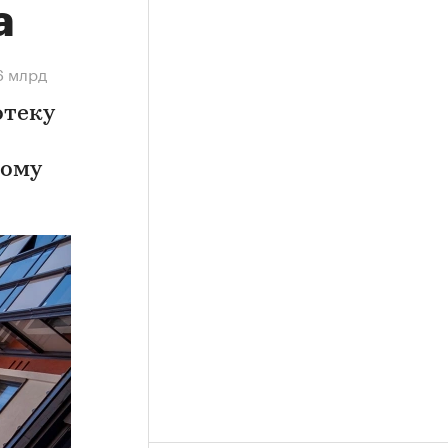
а
6 млрд
отеку
ному