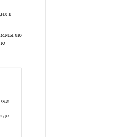
щих в
раммы ею
по
года
а до