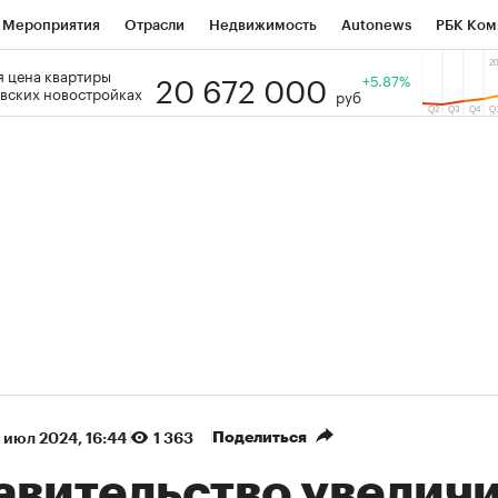
Мероприятия
Отрасли
Недвижимость
Autonews
РБК Ком
20 672 000
 цена квартиры
 РБК
РБК Образование
РБК Курсы
РБК Life
+5.87%
Тренды
Виз
вских новостройках
руб
ь
Крипто
РБК Бизнес-среда
Дискуссионный клуб
Исследо
зета
Спецпроекты СПб
Конференции СПб
Спецпроекты
кономика
Бизнес
Технологии и медиа
Финансы
Рынок на
(+86,93%)
(+31,52%)
450
АФК «Система» ₽12
Купить
Куп
СБ к 29.07.27
прогноз БКС к 15.07.27
Поделиться
 июл 2024, 16:44
1 363
авительство увелич