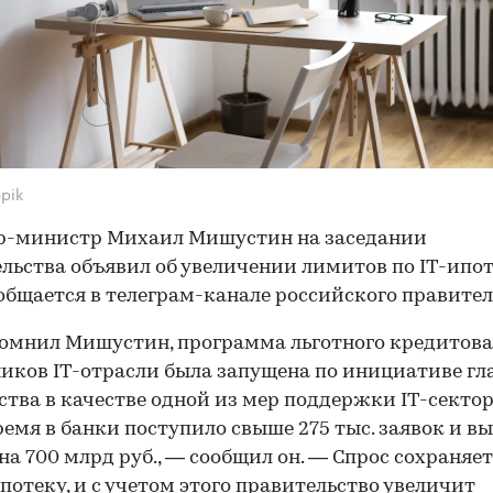
pik
р-министр Михаил Мишустин на заседании
льства объявил об увеличении лимитов по IT-ипот
общается в телеграм-канале российского правител
омнил Мишустин, программа льготного кредитова
иков IT-отрасли была запущена по инициативе гл
ства в качестве одной из мер поддержки IT-сектор
время в банки поступило свыше 275 тыс. заявок и в
на 700 млрд руб., — сообщил он. — Спрос сохраняет
потеку, и с учетом этого правительство увеличит