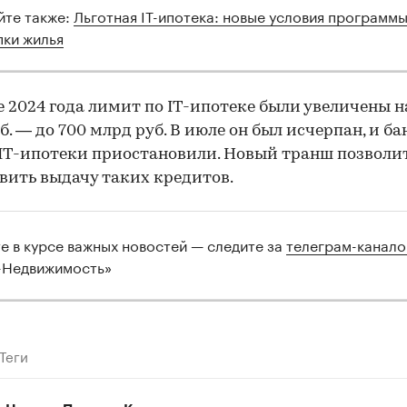
йте также:
Льготная IT-ипотека: новые условия программы
пки жилья
00:00
/
00:00
е 2024 года лимит по IT-ипотеке были увеличены н
б. — до 700 млрд руб. В июле он был исчерпан, и б
IT-ипотеки приостановили. Новый транш позволи
вить выдачу таких кредитов.
те в курсе важных новостей — следите за
телеграм-канал
-Недвижимость»
Теги