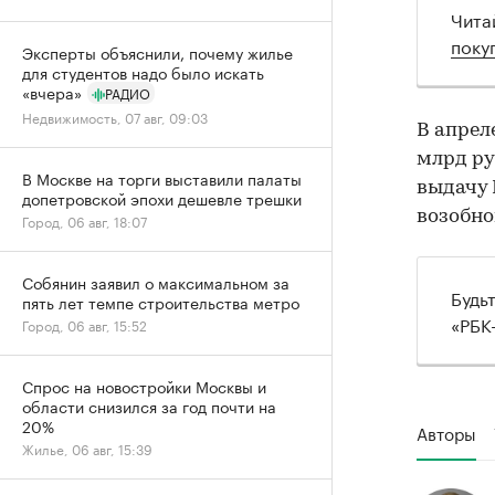
Чита
поку
Эксперты объяснили, почему жилье
для студентов надо было искать
«вчера»
РАДИО
Недвижимость, 07 авг, 09:03
В апрел
млрд ру
В Москве на торги выставили палаты
выдачу 
допетровской эпохи дешевле трешки
возобно
Город, 06 авг, 18:07
Собянин заявил о максимальном за
Будь
пять лет темпе строительства метро
«РБК
Город, 06 авг, 15:52
Спрос на новостройки Москвы и
области снизился за год почти на
20%
Авторы
Жилье, 06 авг, 15:39