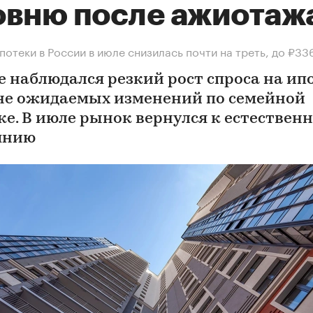
овню после ажиотаж
потеки в России в июле снизилась почти на треть, до ₽33
е наблюдался резкий рост спроса на ип
не ожидаемых изменений по семейной
ке. В июле рынок вернулся к естествен
янию