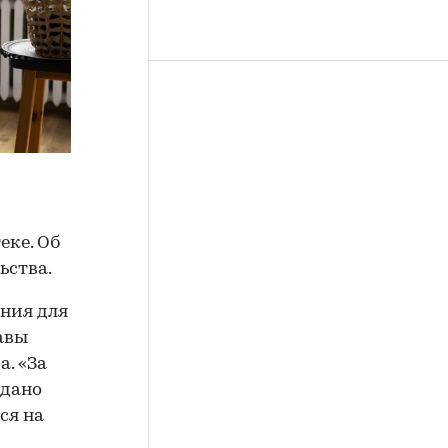
еке. Об
ьства.
ния для
авы
а. «За
ыдано
ся на