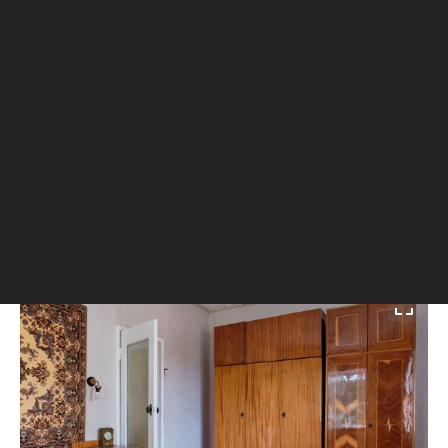
Фото: kover.ru
Для создания необычного эффекта ковры
больших форматов можно расположить на
стене, чтобы они переходили на пол,
рекомендует Доброковская. Таким образом, по
ее словам, можно обыграть локально место в
пространстве, к примеру в спальне у изголовья
кровати или комода.
Мебель из Восточной Европы