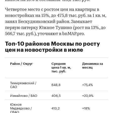
Четвертое место с ростом цен на квартиры в
новостройках на 15%, до 475,8 тыс. руб. за 1 кв. м,
занял Бескудниковский район. Замыкает
первую пятерку Южное Тушино (рост на 13%, до
566,7 тыс. руб.), уточняют в bnMAP.pro.
Топ-10 районов Москвы по росту
цен на новостройки в июле
00:00
/
00:00
Район / Округ
Средняя
Динамика за
цена 1 кв. м,
месяц
тыс. руб.
Тимирязевский /
648,8
+75,4%
САО
Измайлово / ВАО
406,5
+20,9%
Южное
Медведково /
413,2
+18%
СВАО