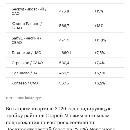
Бескудниковский /
475,8
+15%
САО
Южное Тушино /
566,7
+13%
СЗАО
Бабушкинский /
474,4
+11,3%
СВАО
Таганский / ЦАО
1 660,1
+7,5%
Строгино / СЗАО
530,4
+7,4%
Солнцево / ЗАО
459,2
+6,9%
Коптево / САО
367,6
+6,2%
Источник: bnMAP.pro
Во втором квартале 2026 года лидирующую
тройку районов Старой Москвы по темпам
подорожания новостроек
составили
Лосиноостровский (рост на 22,1%), Чертаново