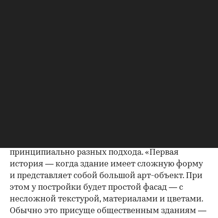
созерцание архитектурной формы,
вызывающей положительные эмоции, имеет
эффект: она помогает человеку более
внимательно относиться к происходящему
вокруг. Считается, что среди красивых зданий
проще находить дорогу и ориентироваться в
пространстве.
Говоря о современной архитектуре, сложно
выделить конкретные тренды — их слишком
много, рассказал «РБК-Недвижимости»
сооснователь архитектурного бюро WALL Рубен
Аракелян. Однако существуют два
принципиально разных подхода. «Первая
история — когда здание имеет сложную форму
и представляет собой большой арт-объект. При
этом у постройки будет простой фасад — с
несложной текстурой, материалами и цветами.
Обычно это присуще общественным зданиям —