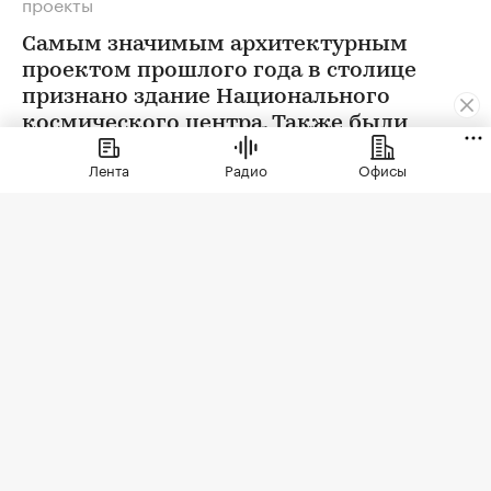
проекты
Самым значимым архитектурным
проектом прошлого года в столице
признано здание Национального
космического центра. Также были
определены победители еще в 12
Лента
Радио
Офисы
номинациях