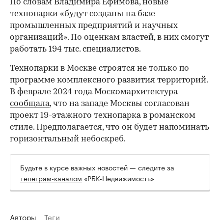
По словам Владимира Ефимова, новые
технопарки «будут созданы на базе
промышленных предприятий и научных
организаций». По оценкам властей, в них смогут
работать 194 тыс. специалистов.
Технопарки в Москве строятся не только по
программе комплексного развития территорий.
В феврале 2024 года Москомархитектура
сообщала
, что на западе Москвы согласован
проект 19-этажного технопарка в романском
стиле. Предполагается, что он будет напоминать
горизонтальный небоскреб.
00:00
/
00:00
Будьте в курсе важных новостей — следите за
телеграм-каналом
«РБК-Недвижимость»
Авторы
Теги