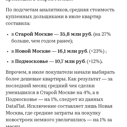
По подсчетам аналитиков, средняя стоимость
купленных дольщиками в июле квартир
составила:
в
Старой Москве
—
35,8 млн руб.
(на 27%
больше, чем годом ранее);
в
Новой Москве
—
16,1 млн руб
. (+23%)
;
в
Подмосковье
—
10,7 млн руб
. (+12%)
.
Впрочем, в июле покупатели начали выбирать
более дешевые квартиры. Как результат — за
последний месяц средний чек сделки
уменьшился в Старой Москве на 4%, а в
Подмосковье — на 1%, следует из данных
DataFlat. Исключение составляет лишь Новая
Москва, где средние затраты на покупку
новостроек немного увеличились — на 1% за
месяц.