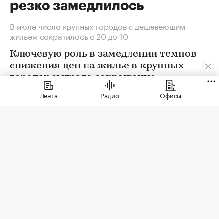
резко замедлилось
В июле число крупных городов с дешевеющим
жильем сократилось с 20 до 10
Ключевую роль в замедлении темпов
снижения цен на жилье в крупных
городах сыграло сокращение
предложения. В условиях
Лента
Радио
Офисы
сохраняющейся неопределенности
собственники отложили сделки. Еще
одна причина тренда — оживление
спроса