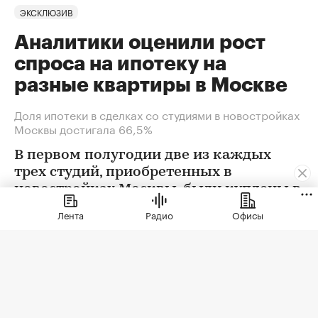
ЭКСКЛЮЗИВ
Аналитики оценили рост
спроса на ипотеку на
разные квартиры в Москве
Доля ипотеки в сделках со студиями в новостройках
Москвы достигала 66,5%
В первом полугодии две из каждых
трех студий, приобретенных в
новостройках Москвы, были куплены в
ипотеку. В сегменте трешек ипотечных
Лента
Радио
Офисы
сделок менее половины, а среди
четырехкомнатных квартир — лишь
около четверти