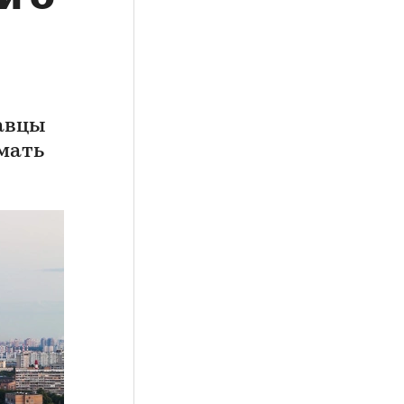
давцы
мать