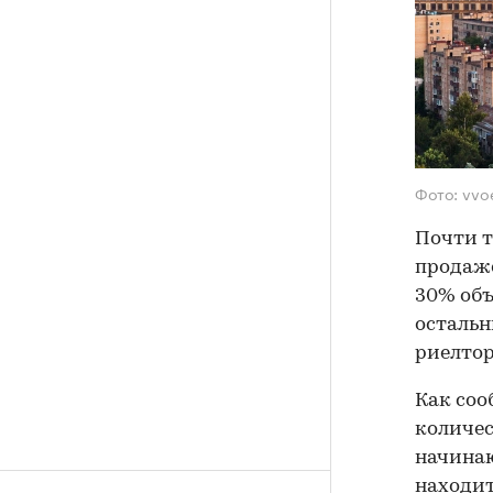
Фото: vvo
Почти т
продаже
30% объ
остальн
риелто
Как со
количес
начинаю
находит