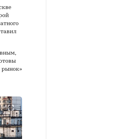
скве
арой
ратного
ставил
авным,
готовы
й рынок»