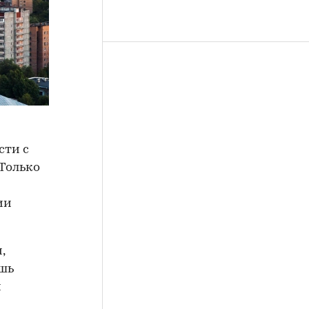
сти с
 Только
ии
,
ишь
и