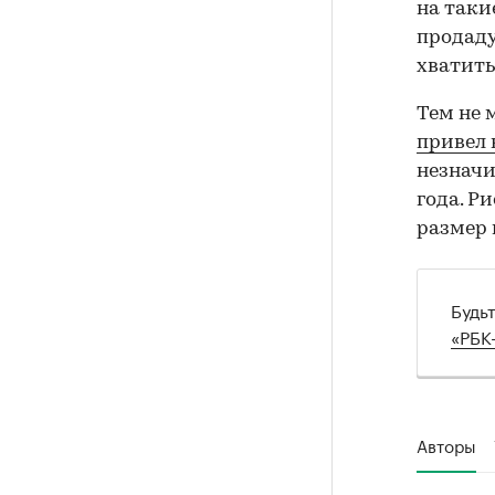
на таки
продаду
хватить
Тем не 
привел 
незначи
года. Р
размер 
Будь
«РБК
Авторы