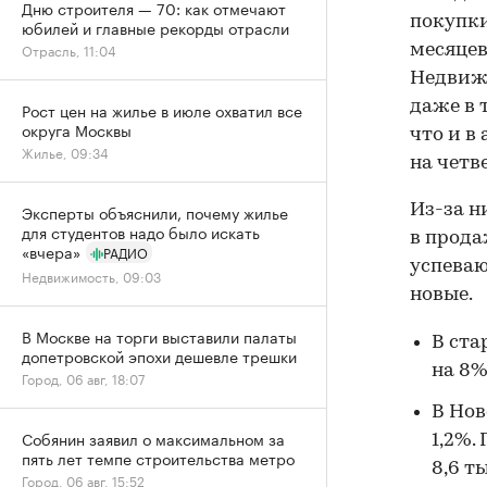
Дню строителя — 70: как отмечают
покупки
юбилей и главные рекорды отрасли
Отрасль, 11:04
месяцев
Недвижи
даже в 
Рост цен на жилье в июле охватил все
округа Москвы
что и в
Жилье, 09:34
на четв
Из-за н
Эксперты объяснили, почему жилье
для студентов надо было искать
в прода
«вчера»
РАДИО
успеваю
Недвижимость, 09:03
новые.
В Москве на торги выставили палаты
В ста
допетровской эпохи дешевле трешки
на 8%
Город, 06 авг, 18:07
В Нов
Собянин заявил о максимальном за
1,2%.
пять лет темпе строительства метро
8,6 т
Город, 06 авг, 15:52