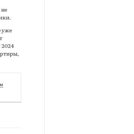
 не
ики.
е уже
т
 2024
артиры,
ом