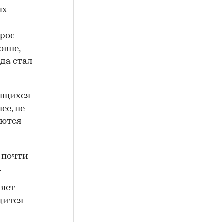
ых
ырос
овне,
ода стал
дящихся
ее, не
яются
 почти
.
ляет
одится