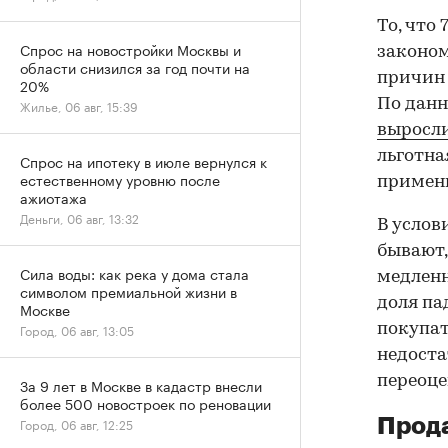
То, что
Спрос на новостройки Москвы и
законом
области снизился за год почти на
причин 
20%
По данн
Жилье, 06 авг, 15:39
выросл
льготна
Спрос на ипотеку в июле вернулся к
естественному уровню после
примен
ажиотажа
Деньги, 06 авг, 13:32
В услов
бывают,
Сила воды: как река у дома стала
медленн
символом премиальной жизни в
доля па
Москве
покупат
Город, 06 авг, 13:05
недоста
переоце
За 9 лет в Москве в кадастр внесли
более 500 новостроек по реновации
Прода
Город, 06 авг, 12:25