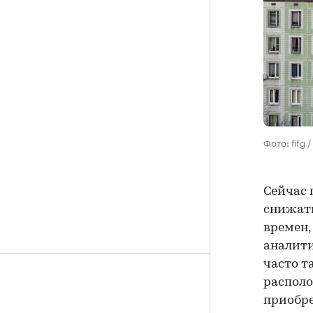
Фото: fifg
Сейчас 
снижать
времен,
аналит
часто т
располо
приобре