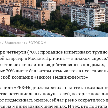
e / Shutterstock / FOTODOM
ри четверти (70%) продавцов испытывают трудно
й квартир в Москве. Причина — в низком спросе.
ектов из экспозиции задействованы в продажах,
ые 70% висят балластом, отмечается в исследован
рской компании «Инком-Недвижимость».
общили «РБК-Недвижимости» аналитики компании
тво потенциальных покупателей, которые пока л
т подыскивать жилье, сейчас резко сократилось 
ся на минимальных значениях. И тех, кто до этапа