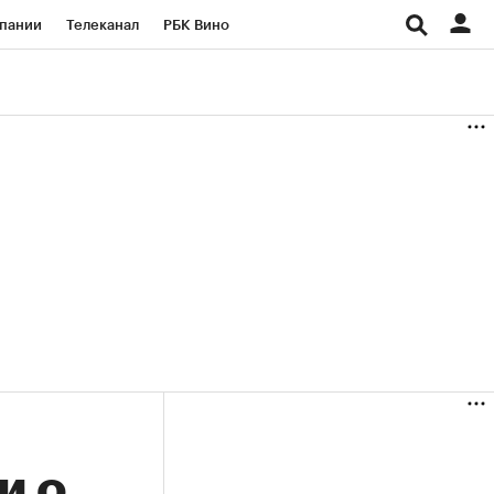
пании
Телеканал
РБК Вино
ациональные проекты
Город
аншизы
Газета
ка
Бизнес
и о