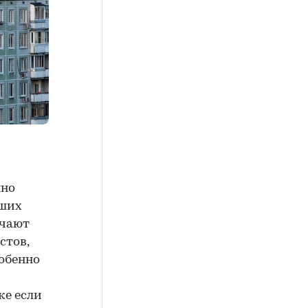
нно
чших
ечают
стов,
собенно
же если