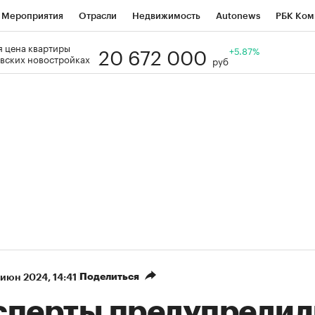
Мероприятия
Отрасли
Недвижимость
Autonews
РБК Ком
20 672 000
 цена квартиры
Образование
РБК Курсы
РБК Life
Тренды
+5.87%
Визионеры
Н
вских новостройках
руб
Дискуссионный клуб
Исследования
Кредитные рейтинги
Фр
Спецпроекты
Проверка контрагентов
Политика
Экономи
к наличной валюты
Поделиться
 июн 2024, 14:41
сперты предупредил