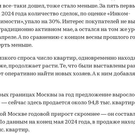
 все-таки дошел, тоже стало меньше. За пять перв
 2024 года количество сделок, по оценке «Инком-
мости», упало на 30%. Интерес покупателей не в
традиционно активном мае, а остался на том же ур
 апреле. А по сравнению с концом весны прошлого г
ерть меньше.
изкого спроса число квартир, одновременно нахо
же, продолжает расти. Те, что были выставлены ран
т оперативно найти новых хозяев. А к ним добавл
рых границах Москвы за год предложение выросло
 — сейчас здесь продается около 94,8 тыс. квартир
ой Москве годовой прирост скромнее — он состав
 По данным на конец мая 2024 года, в продаже нах
ыс. квартир.