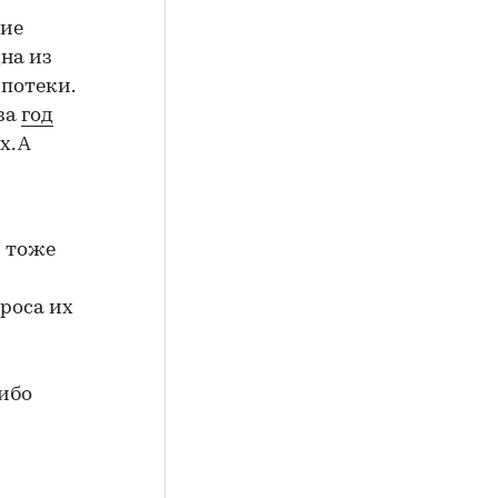
ние
на из
потеки.
за
год
х. А
и тоже
роса их
ибо