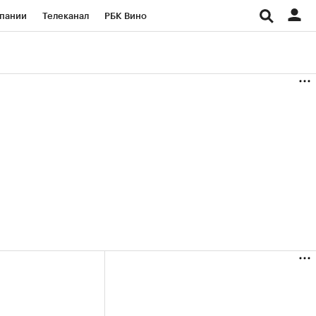
пании
Телеканал
РБК Вино
ациональные проекты
Город
аншизы
Газета
ка
Бизнес