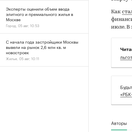
Эксперты оценили объем ввода
Как
ста
элитного и премиального жилья в
Москве
финанси
Город, 05 авг, 10:53
июле. В 
С начала года застройщики Москвы
вывели на рынок 2,6 млн кв. м
Чита
новостроек
льго
Жилье, 05 авг, 10:11
Будь
«РБК
Авторы