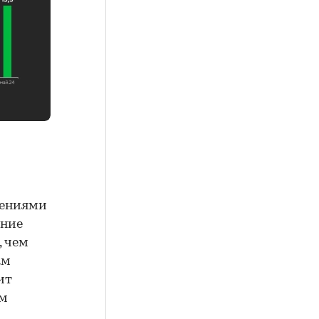
чениями
ение
, чем
ам
ит
ем