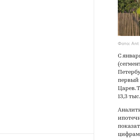
Фото: Ant
С январ
(сегмен
Петерб
первый 
Царев. Т
13,3 тыс
Аналит
ипотечн
показат
цифрам,