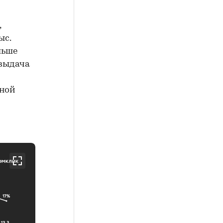
,
ыс.
льше
 выдача
чной