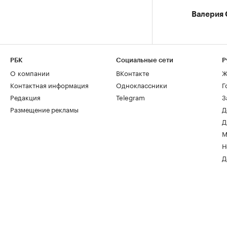
Валерия 
РБК
Социальные сети
Р
О компании
ВКонтакте
Ж
Контактная информация
Одноклассники
Г
Редакция
Telegram
З
Размещение рекламы
Д
Д
М
Н
Д