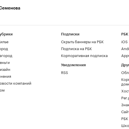
Семенова
убрики
Подписки
РБК
илье
Скрыть баннеры на РБК
iOS
ород
Подписка на РБК
And
агород
Корпоративная подписка
AppG
еньги
Уведомления
Дру
изайн
RSS
Обл
нения
Кор
овости компаний
дом
ом
Хос
Рег
Зна
Сайт
РБК
Шко