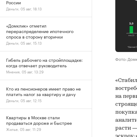
России
Деньги, 05 авг, 18:13
«Домклик» отметил
перераспределение ипотечного
спроса в сторону вторички
Деньги, 05 авг, 15:13
Фото: Дом
Гибель рабочего на стройплощадке:
когда отвечает руководитель
Мнения, 05 авг, 13:29
«Стабил
Кто из пенсионеров имеет право не
востреб
платить налог за квартиру и дачу
на перв
Деньги, 05 авг, 12:15
строяще
покупка
Квартиры в Москве стали
аналити
продаваться дороже и быстрее
расти —
Жилье, 05 авг, 11:29
эскроу-