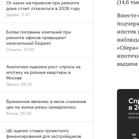
От каких материалов при ремонте
(14,6 ты
дома стоит отказаться в 2026 году
Дизайн, 11:47
Вместе 
подчерк
Более половины компаний при
ипотек 
ремонте офисов превышают
наблюда
изначальный бюджет
«Сбера»
Отрасль, 10:00
ипотечн
выдачи 
Аналитики оценили рост спроса на
ипотеку на разные квартиры в
Москве
Деньги, 09:00
Временное явление: в июле снижение
цен на жилье резко замедлилось
Жилье, 06:00
ЦБ оценил ставки проектного
финансирования для застройщиков