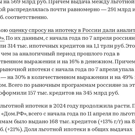
 на 569 млрд руб. Причем выдача между льготной
й распределялась почти равномерно — 291 млрд и
б. соответственно.
вою
оценку спросу на ипотеку в России дали анали
».
По их данным, с начала года по 7 апреля россиян
и 314 тыс. ипотечных кредитов на 1,1 трлн руб. Это
 чем за аналогичный период прошлого года в
твенном выражении и на 16% в денежном. Приче
рыночной ипотеки с начала года по 7 апреля упала
 — на 30% в количественном выражении и на 49% 
м. Всего по рыночным программам россияне за э
оформили 157 тыс. кредитов на 345 млрд руб.
льготной ипотеки в 2024 году продолжила расти. 
«Дом.РФ», всего с начала года по 11 апреля по льго
мам было выдано 168 тыс. кредитов (+13% г/г) на 
б. (+21%). Доля льготной ипотеки в общих выдачах