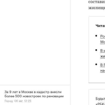
состави
жилищн
Чита
Ро
Мо
В 
жи
В 
на
За 9 лет в Москве в кадастр внесли
более 500 новостроек по реновации
Будь
Город, 06 авг, 12:25
«РБК