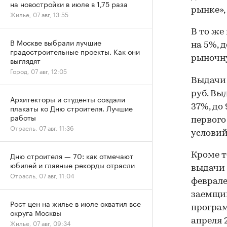
на новостройки в июле в 1,75 раза
рынке»,
Жилье, 07 авг, 13:55
В то же
В Москве выбрали лучшие
на 5%, 
градостроительные проекты. Как они
рыночну
выглядят
Город, 07 авг, 12:05
Выдачи 
руб. Вы
Архитекторы и студенты создали
37%, до
плакаты ко Дню строителя. Лучшие
работы
первого
Отрасль, 07 авг, 11:36
условий
Дню строителя — 70: как отмечают
Кроме т
юбилей и главные рекорды отрасли
выдачи 
Отрасль, 07 авг, 11:04
феврале
заемщик
Рост цен на жилье в июле охватил все
програм
округа Москвы
апреля 
Жилье, 07 авг, 09:34