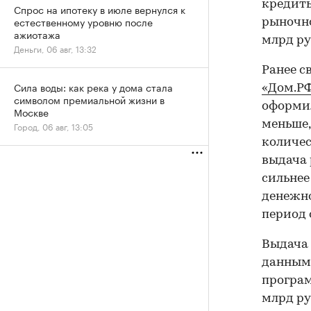
кредиты
Спрос на ипотеку в июле вернулся к
естественному уровню после
рыночно
ажиотажа
млрд ру
Деньги, 06 авг, 13:32
Ранее с
Сила воды: как река у дома стала
«Дом.РФ
символом премиальной жизни в
оформил
Москве
меньше,
Город, 06 авг, 13:05
количес
выдача 
сильнее
денежно
период 
Выдача 
данным 
програм
млрд ру