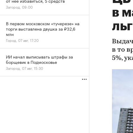
от нее избавиться, 5 средств
Загород, 09:00
в м
ль
В первом московском «тучерезе» на
торги выставлена двушка за ₽32,6
млн
Город, 07 авг, 17:20
Выдач
в то 
ИИ начал выписывать штрафы за
5%, у
борщевик в Подмосковье
Загород, 07 авг, 15:30