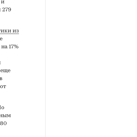
 и
 279
тики из
е
 на 17%
м
 еще
в
тот
По
тным
880