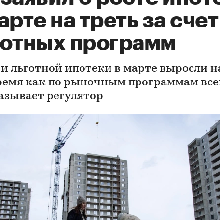
арте на треть за счет
готных программ
и льготной ипотеки в марте выросли н
время как по рыночным программам все
казывает регулятор