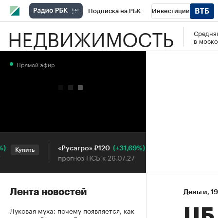
Подписка на РБК
Инвестиции
НЕДВИЖИМОСТЬ
Средняя
РБК Вино
Спорт
Школа управления
в моско
Национальные проекты
Город
Стил
Прямой эфир
Кредитные рейтинги
Франшизы
Га
Проверка контрагентов
Политика
Э
(+31,69%)
«Русагро» ₽120
Ozon ₽5 
Купить
Купить
прогноз ПСБ к 26.07.27
прогноз П
Лента новостей
Деньги
⁠,
19
Луковая муха: почему появляется, как
ЦБ 