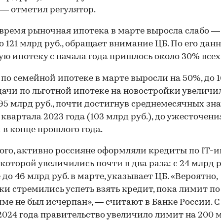
 — отметил регулятор.
 время рыночная ипотека в марте выросла слабо —
до 121 млрд руб., обращает внимание ЦБ. По его дан
ю ипотеку с начала года пришлось около 30% всех
по семейной ипотеке в марте выросли на 50%, до 
дачи по льготной ипотеке на новостройки увеличи
 95 млрд руб., почти достигнув среднемесячных зна
 квартала 2023 года (103 млрд руб.), до ужесточени
 в конце прошлого года.
ого, активно россияне оформляли кредиты по IT-и
которой увеличились почти в два раза: с 24 млрд р
 до 46 млрд руб. в марте, указывает ЦБ. «Вероятно,
и стремились успеть взять кредит, пока лимит по
ме не был исчерпан», — считают в Банке России. С 
2024 года правительство увеличило лимит на 200 