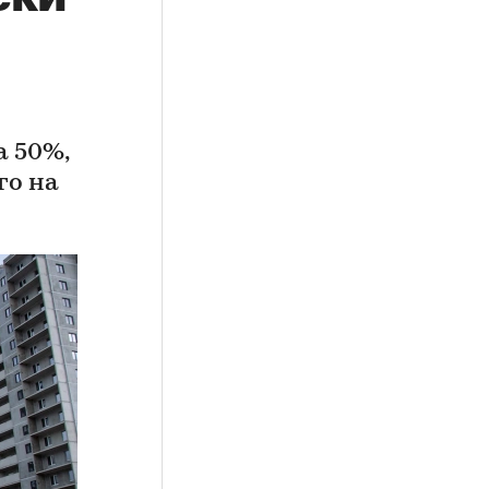
а 50%,
го на