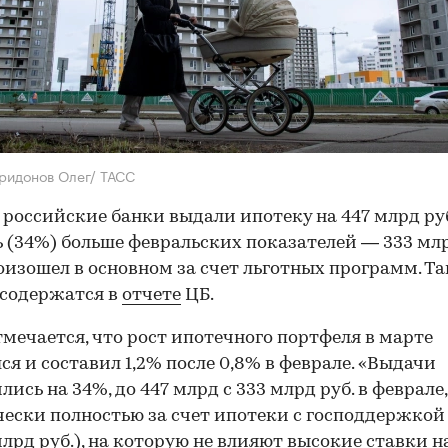
ридонов Олег/ ТАСС
 российские банки выдали ипотеку на 447 млрд руб
ь (34%) больше февральских показателей — 333 млр
оизошел в основном за счет льготных программ. Т
 содержатся в
отчете
ЦБ.
тмечается, что рост ипотечного портфеля в марте
ся и составил 1,2% после 0,8% в феврале. «Выдачи
лись на 34%, до 447 млрд с 333 млрд руб. в феврале,
ески полностью за счет ипотеки с господдержкой 
млрд руб.), на которую не влияют высокие ставки н