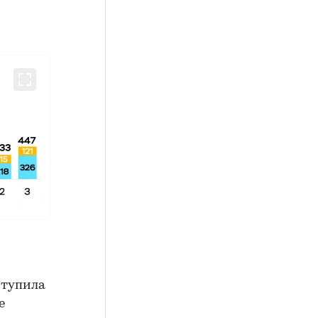
ступила
е