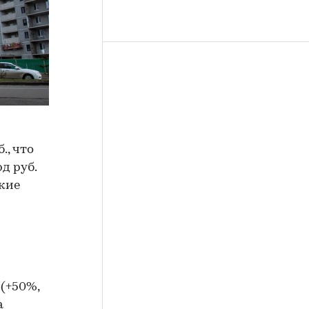
., что
д руб.
акие
(+50%,
а