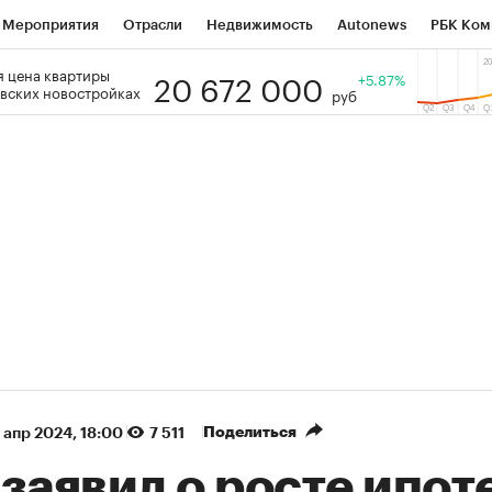
Мероприятия
Отрасли
Недвижимость
Autonews
РБК Ком
20 672 000
 цена квартиры
 РБК
РБК Образование
РБК Курсы
РБК Life
+5.87%
Тренды
Виз
вских новостройках
руб
ь
Крипто
РБК Бизнес-среда
Дискуссионный клуб
Исследо
зета
Спецпроекты СПб
Конференции СПб
Спецпроекты
кономика
Бизнес
Технологии и медиа
Финансы
Рынок на
(+89,1%)
(+33,78%)
450
АФК «Система» ₽12
Купить
Куп
СБ к 29.07.27
прогноз БКС к 15.07.27
Поделиться
 апр 2024, 18:00
7 511
заявил о росте ипот