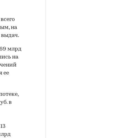
 всего
ным, на
 выдач.
169 млрд
лись на
чений
я ее
потеке,
уб. в
13
млрд