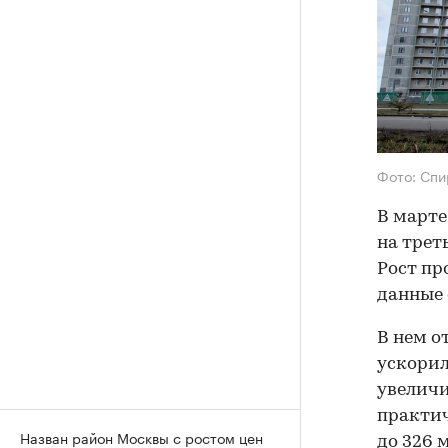
Фото: Спи
В марте
на трет
Рост пр
данные
В нем о
ускорил
увеличи
практич
Назван район Москвы с ростом цен
до 326 