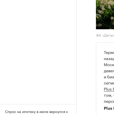
ЖК «Детал
Терм
наза
Моск
деве
и би
сегм
Plus
том,
перс
Plus
Спрос на ипотеку в июле вернулся к