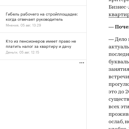
Бизнес-
Гибель рабочего на стройплощадке:
кварти
когда отвечает руководитель
Мнения, 05 авг, 13:29
— Поче
— Дело 
Кто из пенсионеров имеет право не
платить налог за квартиру и дачу
актуаль
Деньги, 05 авг, 12:15
последн
букваль
занятия
встречи
прогулк
это до 
существ
всех эт
прожива
ослаб, 