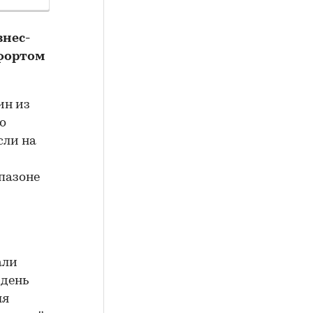
знес-
мфортом
ин из
о
сли на
апазоне
али
 день
ля