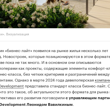
и». Визуализация
ин «бизнес-лайт» появился на рынке жилья несколько лет
д. Новостроек, которые позиционируются в этом формате
ве пока не так много. И в основном они описываются
лоперами как проекты, содержащие элементы комфорт-к
знес-класса, без четких критериев и разграничений между
ентами. Однако в марте 2024 года девелоперская
компан
 Development
представила стандарт класса бизнес-лайт. 
 что это такое, об актуальности этого формата для рынка 
пективах его развития поговорили
с управляющим партн
.
 Development Леонидом Вавилкиным