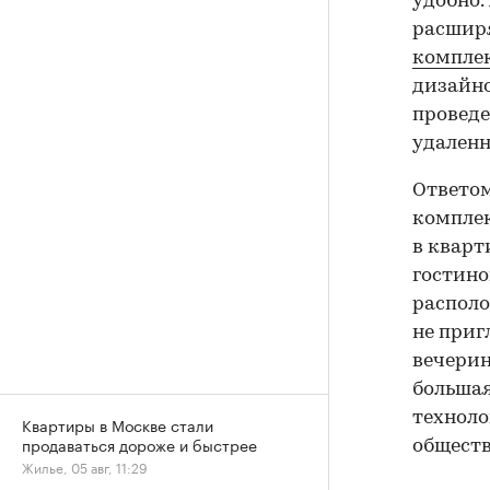
удобно.
расширя
компле
дизайно
проведе
удаленн
Ответом
комплек
в кварт
гостино
располо
не приг
вечерин
большая
техноло
Квартиры в Москве стали
продаваться дороже и быстрее
обществ
Жилье, 05 авг, 11:29