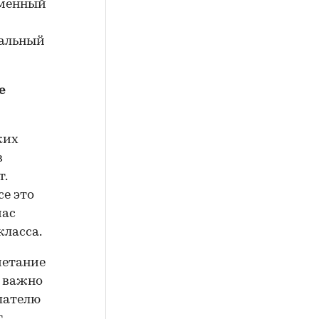
еменный
нальный
е
ких
в
т.
се это
час
класса.
четание
о важно
пателю
.