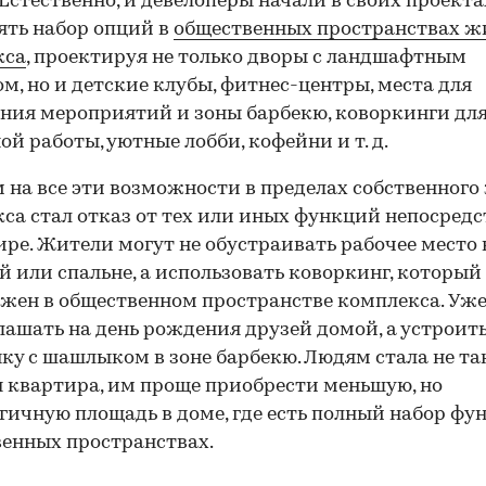
 Естественно, и девелоперы начали в своих проекта
ть набор опций в
общественных пространствах ж
кса
, проектируя не только дворы с ландшафтным
м, но и детские клубы, фитнес-центры, места для
ния мероприятий и зоны барбекю, коворкинги дл
ой работы, уютные лобби, кофейни и т. д.
 на все эти возможности в пределах собственного
са стал отказ от тех или иных функций непосред
ире. Жители могут не обустраивать рабочее место 
й или спальне, а использовать коворкинг, который
жен в общественном пространстве комплекса. Уж
лашать на день рождения друзей домой, а устроит
ку с шашлыком в зоне барбекю. Людям стала не та
 квартира, им проще приобрести меньшую, но
гичную площадь в доме, где есть полный набор фу
енных пространствах.