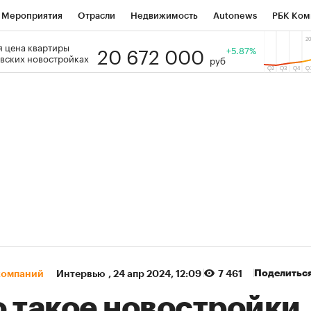
Мероприятия
Отрасли
Недвижимость
Autonews
РБК Ком
20 672 000
 цена квартиры
 РБК
РБК Образование
РБК Курсы
РБК Life
+5.87%
Тренды
Виз
вских новостройках
руб
ь
Крипто
РБК Бизнес-среда
Дискуссионный клуб
Исследо
зета
Спецпроекты СПб
Конференции СПб
Спецпроекты
кономика
Бизнес
Технологии и медиа
Финансы
Рынок на
(+87,58%)
(+30,05%)
 450
АФК «Система» ₽12
Купить
К
ПСБ к 29.07.27
прогноз БКС к 15.07.27
Поделитьс
компаний
Интервью
,
24 апр 2024, 12:09
7 461
о такое новостройки