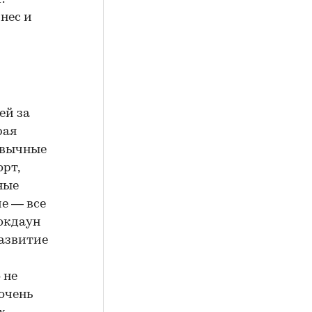
нес и
ей за
рая
ивычные
орт,
ные
е — все
Локдаун
развитие
 не
 очень