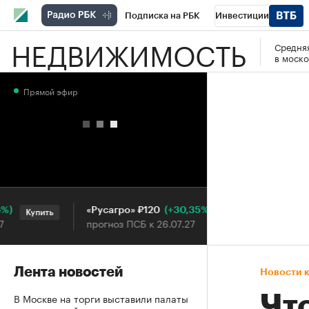
Подписка на РБК
Инвестиции
НЕДВИЖИМОСТЬ
Средняя
РБК Вино
Спорт
Школа управления
в моско
Национальные проекты
Город
Стил
Прямой эфир
Кредитные рейтинги
Франшизы
Га
Проверка контрагентов
Политика
Э
(+30,35%)
«Русагро» ₽120
Ozon ₽5
Купить
Купить
прогноз ПСБ к 26.07.27
прогноз 
Лента новостей
Новости 
В Москве на торги выставили палаты
Чт