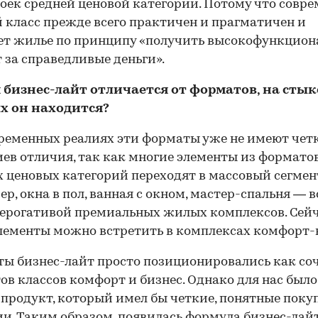
оек средней ценовой категории. Потому что совр
 класс прежде всего практичен и прагматичен и
ет жилье по принципу «получить высокофункцио
 за справедливые деньги».
 бизнес-лайт отличается от форматов, на стык
х он находится?
ременных реалиях эти форматы уже не имеют чет
00:00
/
00:00
ев отличия, так как многие элементы из формато
 ценовых категорий переходят в массовый сегмен
р, окна в пол, ванная с окном, мастер-спальня — в
ерогативой премиальных жилых комплексов. Сей
лементы можно встретить в комплексах комфорт-
ты бизнес-лайт просто позиционировались как со
ов классов комфорт и бизнес. Однако для нас был
 продукт, который имел бы четкие, понятные поку
и. Таким образом, появилась формула бизнес-лайт