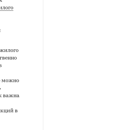
х
илого
я
 жилого
ственно
в
е можно
ь
к важна
нкций в