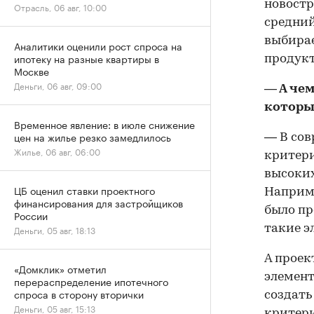
новостр
Отрасль, 06 авг, 10:00
средний
выбира
Аналитики оценили рост спроса на
ипотеку на разные квартиры в
продукт
Москве
Деньги, 06 авг, 09:00
— А чем
которы
Временное явление: в июле снижение
цен на жилье резко замедлилось
— В сов
Жилье, 06 авг, 06:00
критери
высоких
ЦБ оценил ставки проектного
Наприме
финансирования для застройщиков
было пр
России
такие э
Деньги, 05 авг, 18:13
А проек
«Домклик» отметил
элемент
перераспределение ипотечного
спроса в сторону вторички
создать
Деньги, 05 авг, 15:13
критери