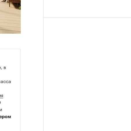
, в
ласса
ия
О
и
ером