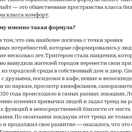
лайт — это общественные пространства класса биз
ры класса комфорт
.
му именно такая формула?
в том, что она наиболее логична с точки зрения
ных потребностей, которые сформировались у люд
ие несколько лет. Триггером стала пандемия, кото
но вынудила жителей городов перенести свои пр
 из городской среды в собственный дом и двор. Сп
 с друзьями, посиделки в кафе, пешие и велосипед
и по паркам, просмотр кинофильмов, саморазвити
2020 года происходило в самых разных локациях. 
енно изменил привычки людей и задал тренд на 
их функций в непосредственной близости от места
ния. По окончании локдауна этот тренд не только
но и продолжил свое развитие — оказалось, что это