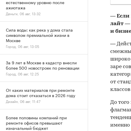
естественному уровню после
ажиотажа
Деньги, 06 авг, 13:32
— Если
лайт —
Сила воды: как река у дома стала
и бизн
символом премиальной жизни в
Москве
— Дейст
Город, 06 авг, 13:05
смежных
широко 
За 9 лет в Москве в кадастр внесли
заре со
более 500 новостроек по реновации
Город, 06 авг, 12:25
категор
от стан
От каких материалов при ремонте
классов
дома стоит отказаться в 2026 году
Дизайн, 06 авг, 11:47
До того
флагма
Более половины компаний при
тенденц
ремонте офисов превышают
именно 
изначальный бюджет