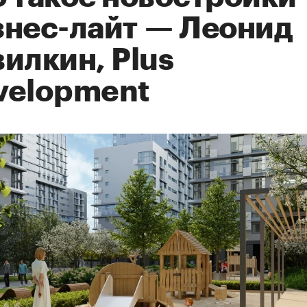
знес-лайт — Леонид
илкин, Plus
velopment