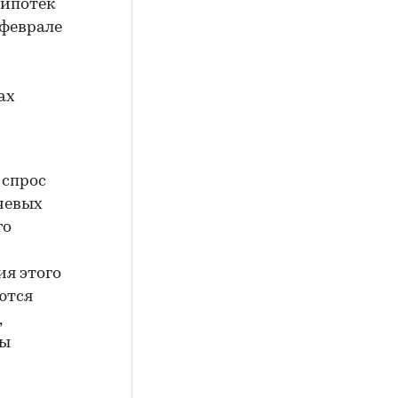
 ипотек
в феврале
ах
 спрос
чевых
го
ия этого
ются
,
ры