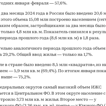
одних января-февраля — 57,6%.
а два месяца 2024 года в России было введено 20,6 
из этого объема 15,08 млн построено населением (се
аким образом, застройщиками за два месяца было
 только 4,8 млн кв. м. Показатель снизился к резул
периода прошлого года (8,6 млн кв. м) в 1,8 раза.
ельно аналогичного периода прошлого года объе
а 29,2%. Общий ввод жилья — только на 1,7%.
ле в стране было введено 8,5 млн «квадратов», из н
ием — 5,9 млн кв. м (69,4%). По итогам января пок
 выше — 75,2%.
федеральных округов самый высокий объем ИЖС
ется в Центральном ФО. В этом округе население с
строило 3,73 млн кв. м жилья. Второе место — у
ского ФО (3,36 тыс. кв. м), третье — у Южного ФО (