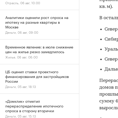
Отрасль, 06 авг, 10:00
кв. м).
Аналитики оценили рост спроса на
В остал
ипотеку на разные квартиры в
Москве
Север
Деньги, 06 авг, 09:00
Сибир
Временное явление: в июле снижение
Ураль
цен на жилье резко замедлилось
Жилье, 06 авг, 06:00
Север
Дальн
ЦБ оценил ставки проектного
финансирования для застройщиков
России
Перерас
Деньги, 05 авг, 18:13
домов п
прошлый
«Домклик» отметил
сумму 4
перераспределение ипотечного
выросли 
спроса в сторону вторички
Деньги, 05 авг, 15:13