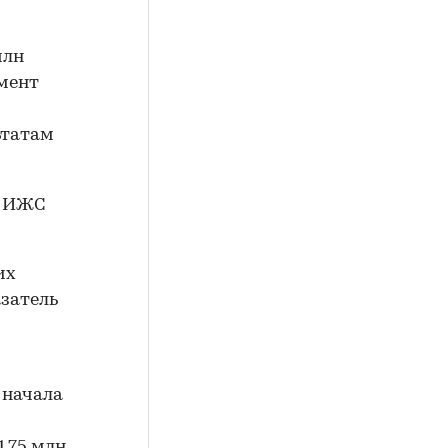
млн
гмент
ьтатам
м ИЖС
их
азатель
 начала
1,75 млн