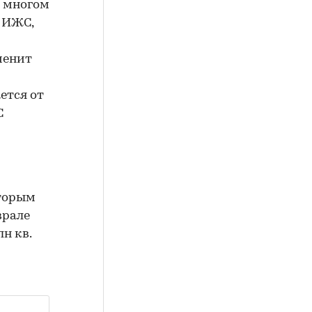
о многом
а ИЖС,
менит
ется от
С
оторым
врале
н кв.
и