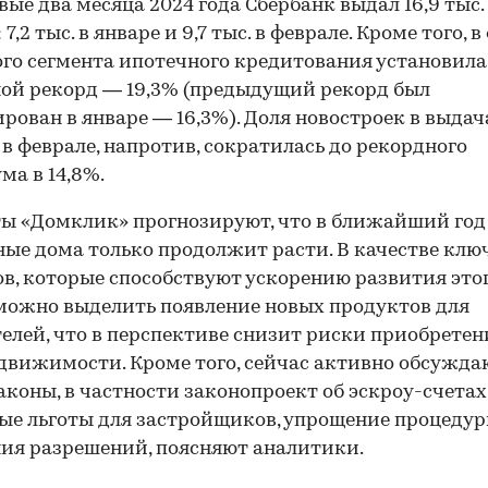
рвые два месяца 2024 года Сбербанк выдал 16,9 тыс.
7,2 тыс. в январе и 9,7 тыс. в феврале. Кроме того, 
ого сегмента ипотечного кредитования установила
ой рекорд — 19,3% (предыдущий рекорд был
рован в январе — 16,3%). Доля новостроек в выдач
 в феврале, напротив, сократилась до рекордного
а в 14,8%.
ы «Домклик» прогнозируют, что в ближайший год
ные дома только продолжит расти. В качестве клю
в, которые способствуют ускорению развития это
можно выделить появление новых продуктов для
елей, что в перспективе снизит риски приобретен
движимости. Кроме того, сейчас активно обсужда
аконы, в частности законопроект об эскроу-счетах
ые льготы для застройщиков, упрощение процеду
ия разрешений, поясняют аналитики.