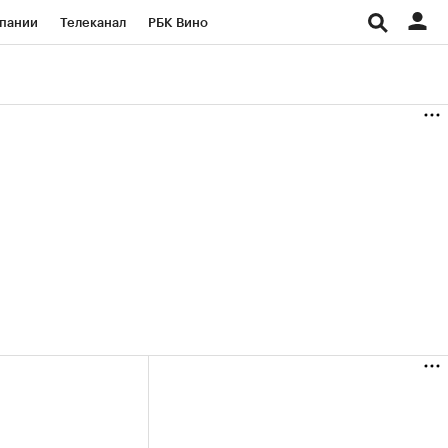
пании
Телеканал
РБК Вино
ациональные проекты
Город
аншизы
Газета
ка
Бизнес