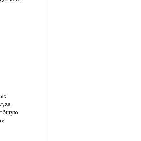
ных
, за
 общую
ли