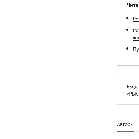
Чита
Ро
Ро
жи
Пу
Будь
«РБК
Авторы