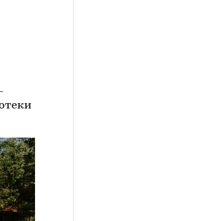
-
потеки