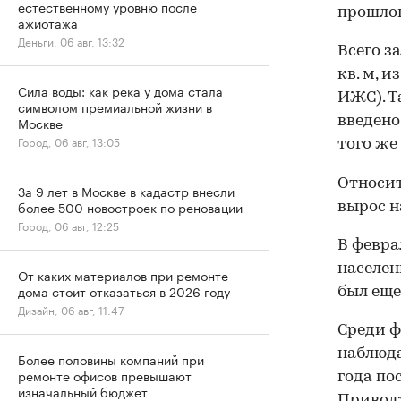
естественному уровню после
прошлог
ажиотажа
Деньги, 06 авг, 13:32
Всего з
кв. м, 
Сила воды: как река у дома стала
ИЖС). Т
символом премиальной жизни в
введено
Москве
Город, 06 авг, 13:05
того же 
Относит
За 9 лет в Москве в кадастр внесли
более 500 новостроек по реновации
вырос н
Город, 06 авг, 12:25
В февра
населен
От каких материалов при ремонте
дома стоит отказаться в 2026 году
был еще
Дизайн, 06 авг, 11:47
Среди 
наблюда
Более половины компаний при
ремонте офисов превышают
года по
изначальный бюджет
Приволж