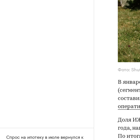
Фото: Shu
В январ
(сегмен
состави
операти
Доля ИЖ
года, н
Спрос на ипотеку в июле вернулся к
По итог