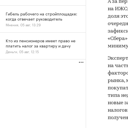
А за пе
на ИЖС: 
Гибель рабочего на стройплощадке:
доля эт
когда отвечает руководитель
очередн
Мнения, 05 авг, 13:29
зафикси
«Сбера»
Кто из пенсионеров имеет право не
платить налог за квартиру и дачу
минимум
Деньги, 05 авг, 12:15
Эксперт
на част
факторо
рынка, 
покупат
типа не
новые з
налогов
получен