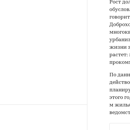
Рост до
обуслов
говорит
Доброхо
многокв
урбаниз
жизни з
растет:
проком
По данн
действо
планиру
этого г
м жилья
ведомст