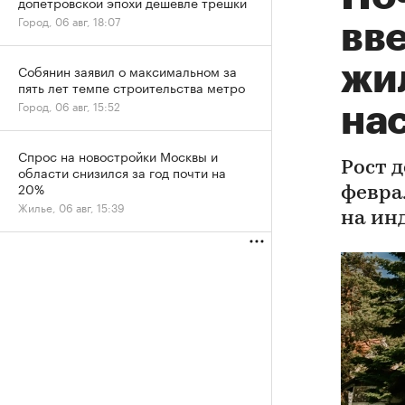
допетровской эпохи дешевле трешки
Город, 06 авг, 18:07
вве
жи
Собянин заявил о максимальном за
пять лет темпе строительства метро
Город, 06 авг, 15:52
на
Спрос на новостройки Москвы и
Рост 
области снизился за год почти на
20%
февра
Жилье, 06 авг, 15:39
на ин