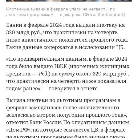
Ипотечные выдачи в феврале упали на четверть, по
льготным программам — в два раза
(Фото: Shutterstock)
Банки в феврале 2024 года выдали ипотеку на
320 млрд руб., что практически на четверть
ниже аналогичного показателя прошлого года.
Такие данные
содержатся
в исследовании ЦБ.
«По предварительным данным, в феврале 2024
года было выдано ИЖК (ипотечных жилищных
кредитов. —
Ред
.) на сумму около 320 млрд руб.,
что практически на четверть ниже показателя
годом ранее», — говорится в отчете.
Выдача ипотеки по льготным программам в
феврале замедлилась после «значительного
всплеска во втором полугодии прошлого года»,
отметил Банк России. По оперативным данным
«Дом.РФ», на которые ссылается ЦБ, в феврале
по льготным программам было выдано около