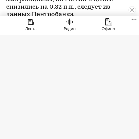
снизились на 0,32 п.п., следует из
данных Центробанка
Лента
Радио
Офисы
Фото: Levon Avagyan / Shutterstock / FOTODOM
На середину 2026 года средняя ставка
проектного финансирования по кредитам,
одобренным застройщикам России на