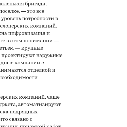
аленькая бригада,
оселке, — это все
й уровень потребности в
евелоперских компаний.
жна цифровизация и
сте в этом понимании —
ретьем — крупные
и проектируют наружные
рядные компании с
 занимаются отделкой и
 необходимости
перских компаний, чаще
юджета, автоматизируют
иска подрядных
что связано с
тации, приемкой работ.