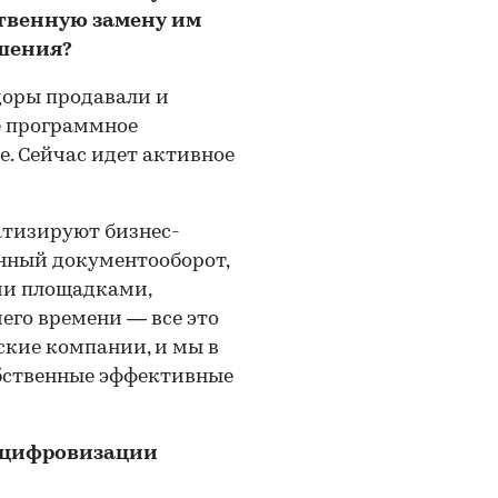
ственную замену им
шения?
доры продавали и
е программное
е. Сейчас идет активное
матизируют бизнес-
онный документооборот,
ми площадками,
его времени — все это
ские компании, и мы в
обственные эффективные
в цифровизации