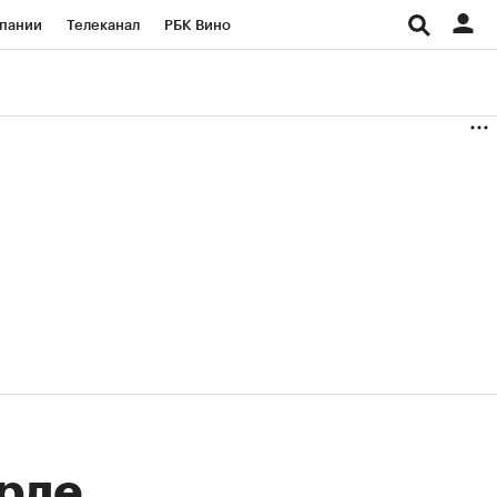
пании
Телеканал
РБК Вино
ациональные проекты
Город
аншизы
Газета
ка
Бизнес
арде