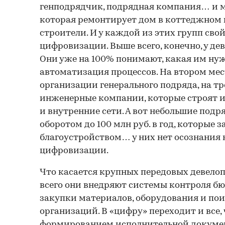
генподрядчик, подрядная компания… и м
которая ремонтирует дом в коттеджном п
строители. И у каждой из этих групп сво
цифровизации. Выше всего, конечно, у д
Они уже на 100% понимают, какая им ну
автоматизация процессов. На втором ме
организации генерального подряда, на т
инженерные компании, которые строят 
и внутренние сети. А вот небольшие под
оборотом до 100 млн руб. в год, которые
благоустройством… у них нет осознания
цифровизации.
Что касается крупных передовых девело
всего они внедряют системы контроля б
закупки материалов, оборудования и по
организаций. В «цифру» переходит и все, 
формированием исполнительной докумен