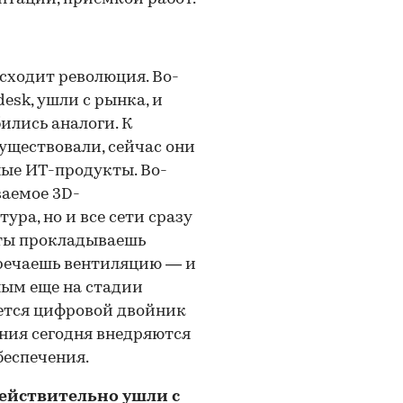
сходит революция. Во-
esk, ушли с рынка, и
лись аналоги. К
уществовали, сейчас они
ые ИТ-продукты. Во-
ваемое 3D-
ура, но и все сети сразу
ь ты прокладываешь
тречаешь вентиляцию — и
ным еще на стадии
ается цифровой двойник
ения сегодня внедряются
беспечения.
ействительно ушли с