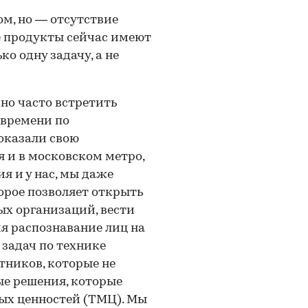
ом, но — отсутствие
 продукты сейчас имеют
о одну задачу, а не
но часто встретить
 времени по
оказали свою
 и в московском метро,
я и у нас, мы даже
орое позволяет открыть
ых организаций, вести
ия распознавание лиц на
задач по технике
тников, которые не
ые решения, которые
ых ценностей (ТМЦ). Мы