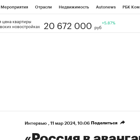
Мероприятия
Отрасли
Недвижимость
Autonews
РБК Ком
20 672 000
 цена квартиры
Образование
РБК Курсы
РБК Life
Тренды
+5.87%
Визионеры
Н
вских новостройках
руб
Дискуссионный клуб
Исследования
Кредитные рейтинги
Фр
Спецпроекты
Проверка контрагентов
Политика
Экономи
к наличной валюты
Поделиться
Интервью
,
11 мар 2024, 10:06
«Россия в аванг