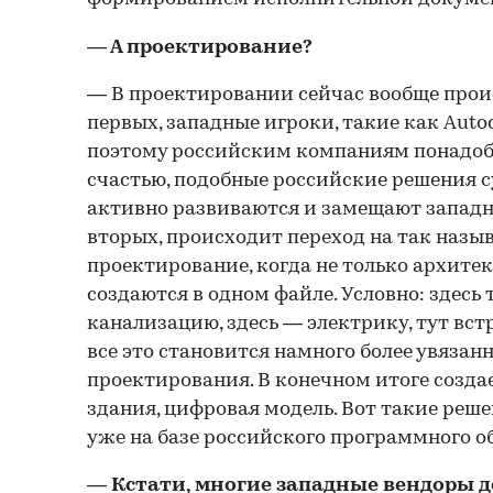
— А проектирование?
— В проектировании сейчас вообще прои
первых, западные игроки, такие как Autod
поэтому российским компаниям понадоби
счастью, подобные российские решения с
активно развиваются и замещают западн
вторых, происходит переход на так назы
проектирование, когда не только архитект
создаются в одном файле. Условно: здес
канализацию, здесь — электрику, тут вс
все это становится намного более увязан
проектирования. В конечном итоге созд
здания, цифровая модель. Вот такие реш
уже на базе российского программного о
— Кстати, многие западные вендоры д