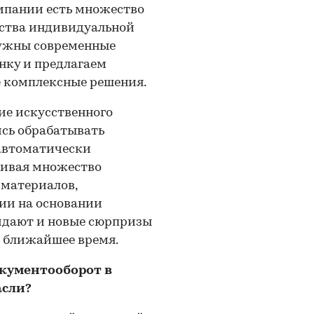
омпании есть множество
дства индивидуальной
 нужны современные
онку и предлагаем
не комплексные решения.
ие искусственного
ись обрабатывать
 автоматически
нивая множество
 материалов,
ии на основании
жидают и новые сюрпризы
в ближайшее время.
кументооборот в
асли?