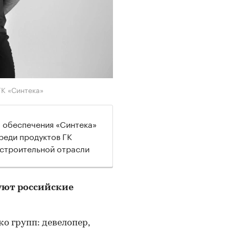
ГК «Синтека»
 обеспечения «Синтека»
Среди продуктов ГК
 строительной отрасли
уют российские
о групп: девелопер,