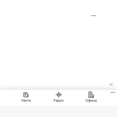
Деньги
⁠,
06 авг, 09:00
1 694
Лента
Радио
Офисы
ЭКСКЛЮЗИВ
Аналитики оценили рост