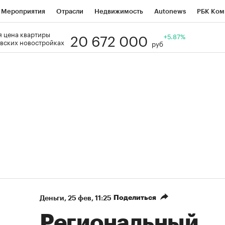
Мероприятия
Отрасли
Недвижимость
Autonews
РБК Ком
20 672 000
 цена квартиры
Образование
РБК Курсы
РБК Life
Тренды
+5.87%
Визионеры
Н
вских новостройках
руб
Дискуссионный клуб
Исследования
Кредитные рейтинги
Фр
Спецпроекты
Проверка контрагентов
Политика
Экономи
к наличной валюты
Поделиться
Деньги
⁠,
25 фев, 11:25
Региональный