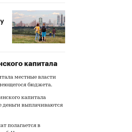
ку
нского капитала
итала местные власти
имеющегося бюджета.
инского капитала
ие деньги выплачиваются
т полагается в