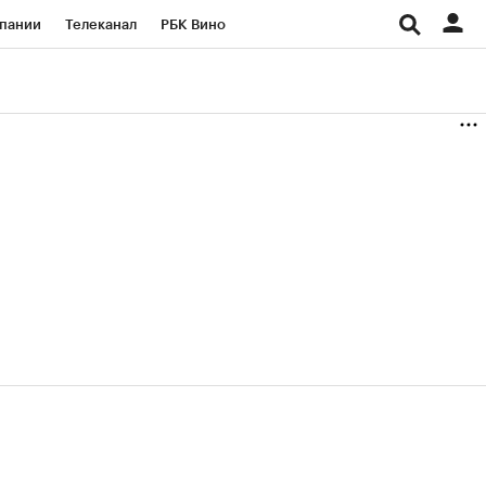
пании
Телеканал
РБК Вино
ациональные проекты
Город
аншизы
Газета
ка
Бизнес