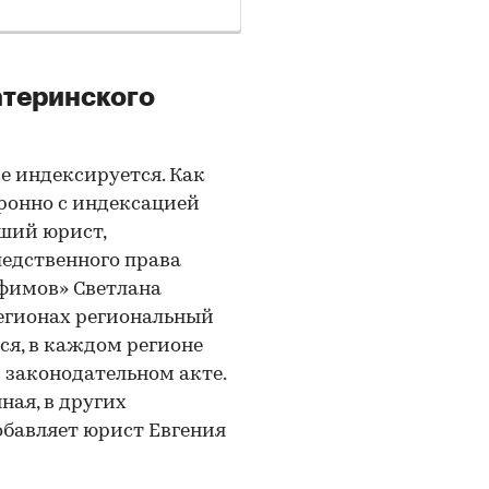
атеринского
 индексируется. Как
ронно с индексацией
ший юрист,
ледственного права
фимов» Светлана
 регионах региональный
я, в каждом регионе
 законодательном акте.
ая, в других
обавляет юрист Евгения