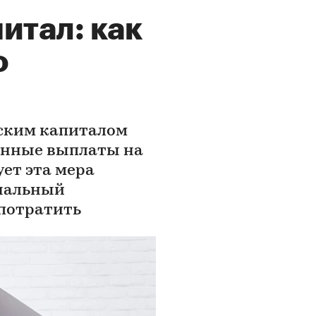
итал: как
о
ским капиталом
енные выплаты на
ует эта мера
ональный
 потратить