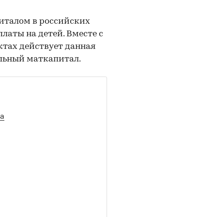
италом в российских
латы на детей. Вместе с
ктах действует данная
льный маткапитал.
ла