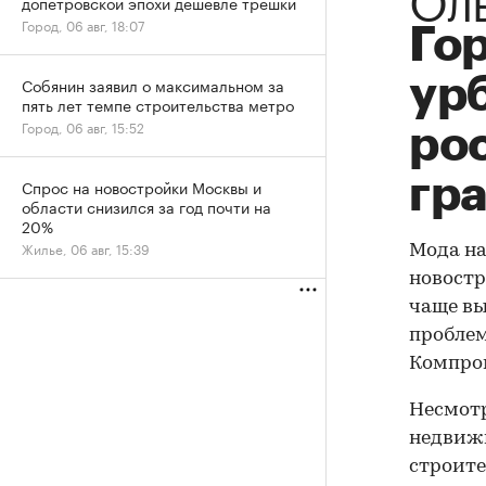
допетровской эпохи дешевле трешки
Город, 06 авг, 18:07
Го
ур
Собянин заявил о максимальном за
пять лет темпе строительства метро
Город, 06 авг, 15:52
ро
гр
Спрос на новостройки Москвы и
области снизился за год почти на
20%
Жилье, 06 авг, 15:39
Мода на
новостр
чаще вы
проблем
Компром
Несмотр
недвижи
строите