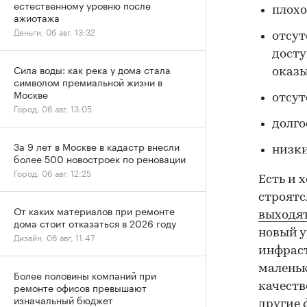
естественному уровню после
плохо
ажиотажа
Деньги, 06 авг, 13:32
отсут
досту
Сила воды: как река у дома стала
оказ
символом премиальной жизни в
Москве
отсут
Город, 06 авг, 13:05
долго
За 9 лет в Москве в кадастр внесли
низки
более 500 новостроек по реновации
Город, 06 авг, 12:25
Есть и 
строятс
От каких материалов при ремонте
выходят
дома стоит отказаться в 2026 году
новый у
Дизайн, 06 авг, 11:47
инфраст
маленьк
Более половины компаний при
ремонте офисов превышают
качеств
изначальный бюджет
другие 