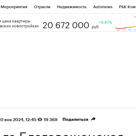
Мероприятия
Отрасли
Недвижимость
Autonews
РБК Ком
20 672 000
 цена квартиры
 РБК
РБК Образование
РБК Курсы
РБК Life
+5.87%
Тренды
Виз
вских новостройках
руб
ь
Крипто
РБК Бизнес-среда
Дискуссионный клуб
Исследо
зета
Спецпроекты СПб
Конференции СПб
Спецпроекты
кономика
Бизнес
Технологии и медиа
Финансы
Рынок на
(+87,48%)
(+30,42%)
5 450
АФК «Система» ₽12
Купить
К
 ПСБ к 29.07.27
прогноз БКС к 15.07.27
Поделиться
0 янв 2024, 12:45
19 369
ьга Благовещенская