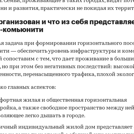
. Семьи, проживающие в таких городах, видят по
ни и развития, практически не покидая их терри
рганизован и что из себя представля
д-комьюнити
я задача при формировании горизонтального пос
ти — обеспечить уровень инфраструктуры и ком
 сопоставим с тем, что дает проживание в больш
, но при этом без негативных последствий: высоко
нности, перенасыщенного трафика, плохой эколог
ко главных аспектов:
фортная жилая и общественная горизонтальная
ройка, а также свободное пространство между ней
оляющее легко дышать в городе.
ичный индивидуальный жилой дом представляет 