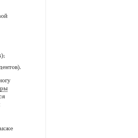
вой
);
дентов).
ногу
еры
ся
я
также