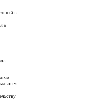
—
денный в
я в
ода-
ьные
ибыльным
ельству