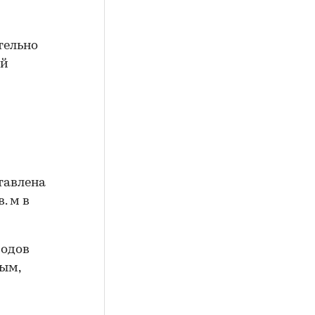
тельно
ый
тавлена
. м в
родов
ым,