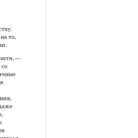
тву.
на то,
ни.
нити, —
 со
ичные
ая
ния,
 даже
,
о
ов