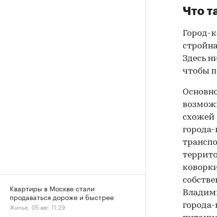
Что т
Город-к
стройна
Здесь н
чтобы п
Основно
возможн
схожей
города-
транспо
террито
коворки
собстве
Квартиры в Москве стали
Владими
продаваться дороже и быстрее
города-
Жилье, 05 авг, 11:29