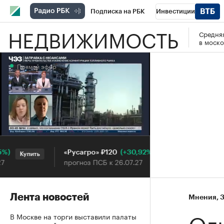
Подписка на РБК
Инвестиции
НЕДВИЖИМОСТЬ
Средняя
РБК Вино
Спорт
Школа управления
в моско
Национальные проекты
Город
Стил
Прямой эфир
Кредитные рейтинги
Франшизы
Га
Проверка контрагентов
Политика
Э
Прямой эфир
(+30,92%)
«Русагро» ₽120
Ozon ₽
Купить
Купить
прогноз ПСБ к 26.07.27
прогноз
Лента новостей
Мнения
⁠,
3
Ол
В Москве на торги выставили палаты