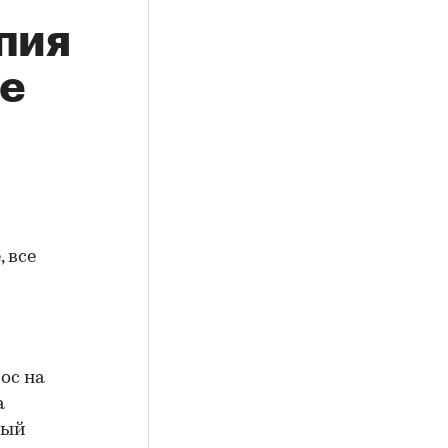
пия
е
 все
ос на
а
ный