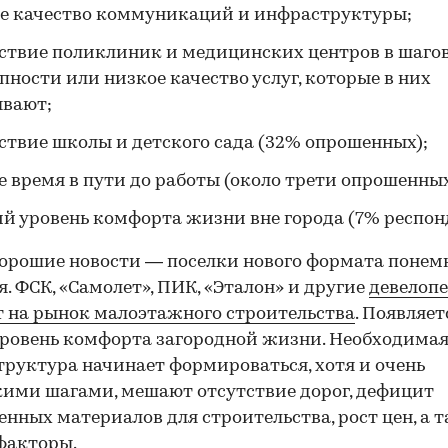
е качество коммуникаций и инфраструктуры;
ствие поликлиник и медицинских центров в шаго
пности или низкое качество услуг, которые в них
ывают;
ствие школы и детского сада (32% опрошенных);
00:00
/
00:00
е время в пути до работы (около трети опрошенных
й уровень комфорта жизни вне города (7% респон
хорошие новости — поселки нового формата понем
я. ФСК, «Самолет», ПИК, «Эталон» и другие
девелоп
 на рынок малоэтажного строительства
. Появляет
ровень комфорта загородной жизни. Необходима
руктура начинает формироваться, хотя и очень
ими шагами, мешают отсутствие дорог, дефицит
енных материалов для строительства, рост цен, а 
факторы.