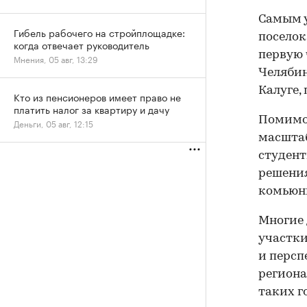
Самым у
Гибель рабочего на стройплощадке:
поселок
когда отвечает руководитель
первую 
Мнения, 05 авг, 13:29
Челябин
Калуге,
Кто из пенсионеров имеет право не
платить налог за квартиру и дачу
Помимо 
Деньги, 05 авг, 12:15
масштаб
студент
решения
комьюн
Многие 
участки
и персп
региона
таких г