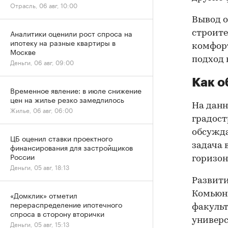
Отрасль, 06 авг, 10:00
Вывод 
Аналитики оценили рост спроса на
строите
ипотеку на разные квартиры в
комфорт
Москве
подход 
Деньги, 06 авг, 09:00
Как о
Временное явление: в июле снижение
цен на жилье резко замедлилось
На данн
Жилье, 06 авг, 06:00
градост
обсужда
ЦБ оценил ставки проектного
задача 
финансирования для застройщиков
России
горизон
Деньги, 05 авг, 18:13
Развити
«Домклик» отметил
Комьюн
перераспределение ипотечного
факульт
спроса в сторону вторички
универс
Деньги, 05 авг, 15:13