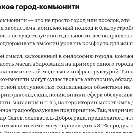
акое город-комьюнити
омьюнити — это не просто город или поселок, это
я экосистема, комплексный подход к благоустройс
ичто не существует по отдельности, все направлено 
оддерживать высокий уровень комфорта для жиз
й смысл, заложенный в философию города-комью
ость масштабирования на примере одного города
 экономической моделью и инфраструктурой. Тип
комьюнити могут существовать автономно, облад
ртной доступностью, социальными объектами на
рии (школы, сады, поликлиники, сфера обслужива
нги, магазины и т. п.), на территории может быть
нное градообразующее предприятие. Так, например
р Седов, основатель Доброграда, предполагает, чт
комьюнити сами могут производить 80% продукт