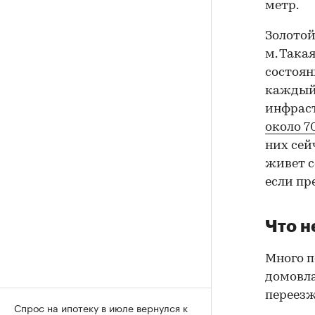
метр.
Золотой
м. Така
состоян
каждый
инфраст
около 7
них сей
живет с
если пр
Что н
Много п
домовла
переезж
Спрос на ипотеку в июле вернулся к