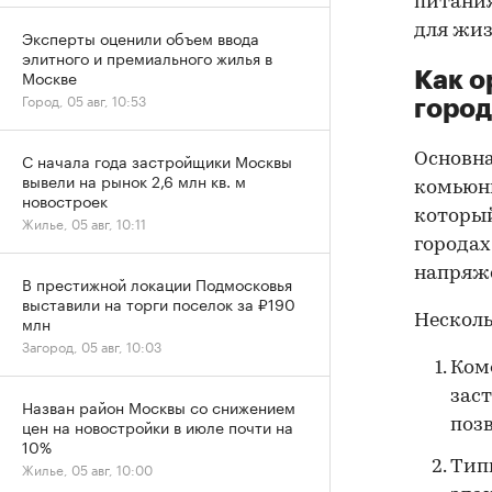
питания
для жиз
Эксперты оценили объем ввода
элитного и премиального жилья в
Москве
Как о
Город, 05 авг, 10:53
горо
С начала года застройщики Москвы
Основна
вывели на рынок 2,6 млн кв. м
комьюни
новостроек
который
Жилье, 05 авг, 10:11
городах
напряже
В престижной локации Подмосковья
выставили на торги поселок за ₽190
млн
Несколь
Загород, 05 авг, 10:03
Ком
заст
Назван район Москвы со снижением
цен на новостройки в июле почти на
позв
10%
Тип
Жилье, 05 авг, 10:00