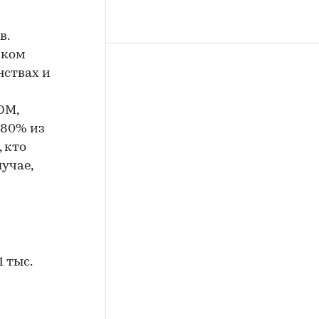
в.
ском
нствах и
ОМ,
о 80% из
 кто
лучае,
 тыс.