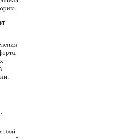
тенциал
торию.
ет
еления
форта,
их
й
ии.
,
собой