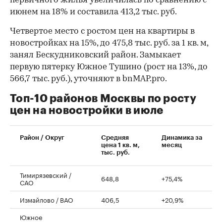
первичного жилья увеличилась по сравнению с
июнем на 18% и составила 413,2 тыс. руб.
Четвертое место с ростом цен на квартиры в
новостройках на 15%, до 475,8 тыс. руб. за 1 кв. м,
занял Бескудниковский район. Замыкает
первую пятерку Южное Тушино (рост на 13%, до
566,7 тыс. руб.), уточняют в bnMAP.pro.
Топ-10 районов Москвы по росту
цен на новостройки в июле
00:00
/
00:00
Район / Округ
Средняя
Динамика за
цена 1 кв. м,
месяц
тыс. руб.
Тимирязевский /
648,8
+75,4%
САО
Измайлово / ВАО
406,5
+20,9%
Южное