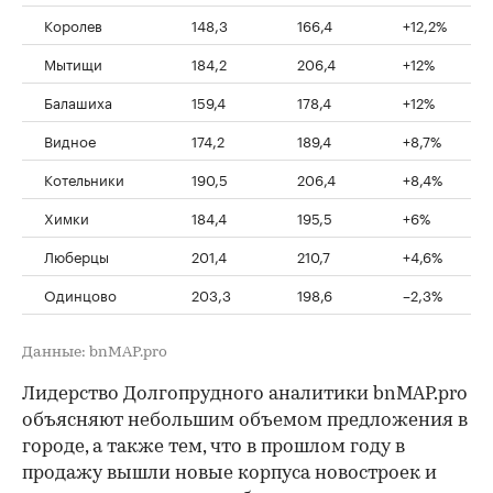
Королев
148,3
166,4
+12,2%
Мытищи
184,2
206,4
+12%
Балашиха
159,4
178,4
+12%
Видное
174,2
189,4
+8,7%
Котельники
190,5
206,4
+8,4%
Химки
184,4
195,5
+6%
Люберцы
201,4
210,7
+4,6%
Одинцово
203,3
198,6
–2,3%
Данные: bnMAP.pro
Лидерство Долгопрудного аналитики bnMAP.pro
объясняют небольшим объемом предложения в
городе, а также тем, что в прошлом году в
продажу вышли новые корпуса новостроек и