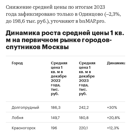
Снижение средней цены по итогам 2023
года зафиксировано только в Одинцово (–2,3%,
до 198,6 тыс. руб.), уточняют в bnMAP.pro.
Динамика роста средней цены 1 кв.
м на первичном рынке городов-
спутников Москвы
Город
Средняя
Средняя
Динамика
00:00
/
00:00
цена 1
цена 1
кв. м в
кв. м в
декабре
декабре
2022
2023
года,
года,
тыс.
тыс.
руб.
руб.
Долгопрудный
186,3
242,2
+30%
Лобня
149,7
180,8
+20,8%
Красногорск
196
220,1
+12,3%