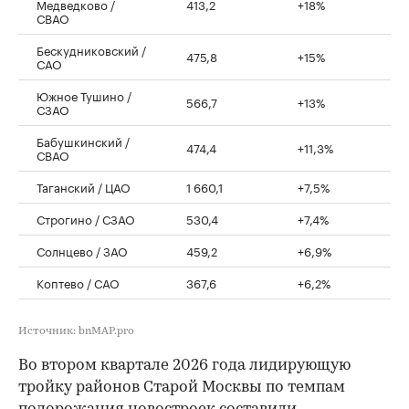
Медведково /
413,2
+18%
СВАО
Бескудниковский /
475,8
+15%
САО
Южное Тушино /
566,7
+13%
СЗАО
Бабушкинский /
474,4
+11,3%
СВАО
Таганский / ЦАО
1 660,1
+7,5%
Строгино / СЗАО
530,4
+7,4%
Солнцево / ЗАО
459,2
+6,9%
Коптево / САО
367,6
+6,2%
Источник: bnMAP.pro
Во втором квартале 2026 года лидирующую
тройку районов Старой Москвы по темпам