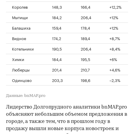
Королев
148,3
166,4
+12,2%
Мытищи
184,2
206,4
+12%
Балашиха
159,4
178,4
+12%
Видное
174,2
189,4
+8,7%
Котельники
190,5
206,4
+8,4%
Химки
184,4
195,5
+6%
Люберцы
201,4
210,7
+4,6%
Одинцово
203,3
198,6
–2,3%
Данные: bnMAP.pro
Лидерство Долгопрудного аналитики bnMAP.pro
объясняют небольшим объемом предложения в
городе, а также тем, что в прошлом году в
продажу вышли новые корпуса новостроек и