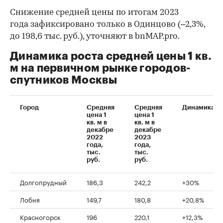
Снижение средней цены по итогам 2023
года зафиксировано только в Одинцово (–2,3%,
до 198,6 тыс. руб.), уточняют в bnMAP.pro.
Динамика роста средней цены 1 кв.
м на первичном рынке городов-
спутников Москвы
Город
Средняя
Средняя
Динамика
цена 1
цена 1
кв. м в
кв. м в
декабре
декабре
2022
2023
года,
года,
тыс.
тыс.
руб.
руб.
Долгопрудный
186,3
242,2
+30%
Лобня
149,7
180,8
+20,8%
Красногорск
196
220,1
+12,3%