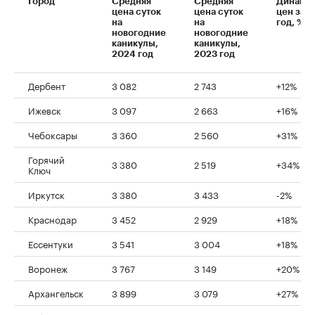
Город
Средняя
Средняя
Динами
цена суток
цена суток
цен за
00:00
/
00:00
на
на
год, %
новогодние
новогодние
каникулы,
каникулы,
2024 год
2023 год
Дербент
3 082
2 743
+12%
Ижевск
3 097
2 663
+16%
Чебоксары
3 360
2 560
+31%
Горячий
3 380
2 519
+34%
Ключ
Иркутск
3 380
3 433
-2%
Краснодар
3 452
2 929
+18%
Ессентуки
3 541
3 004
+18%
Воронеж
3 767
3 149
+20%
Архангельск
3 899
3 079
+27%