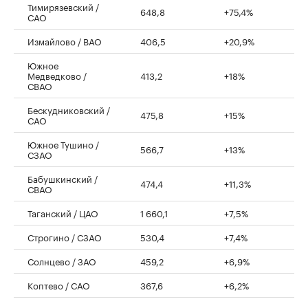
Тимирязевский /
648,8
+75,4%
САО
Измайлово / ВАО
406,5
+20,9%
Южное
Медведково /
413,2
+18%
СВАО
Бескудниковский /
475,8
+15%
САО
Южное Тушино /
566,7
+13%
СЗАО
Бабушкинский /
474,4
+11,3%
СВАО
Таганский / ЦАО
1 660,1
+7,5%
Строгино / СЗАО
530,4
+7,4%
Солнцево / ЗАО
459,2
+6,9%
Коптево / САО
367,6
+6,2%