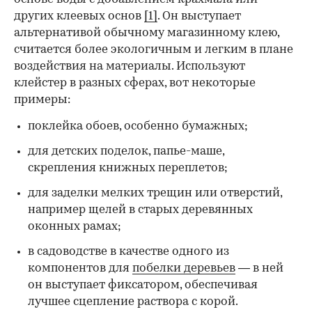
других клеевых основ
[1]
. Он выступает
альтернативой обычному магазинному клею,
считается более экологичным и легким в плане
воздействия на материалы. Используют
клейстер в разных сферах, вот некоторые
00:00
/
00:00
примеры:
поклейка обоев, особенно бумажных;
для детских поделок, папье-маше,
скрепления книжных переплетов;
для заделки мелких трещин или отверстий,
например щелей в старых деревянных
оконных рамах;
в садоводстве в качестве одного из
компонентов для
побелки деревьев
— в ней
он выступает фиксатором, обеспечивая
лучшее сцепление раствора с корой.