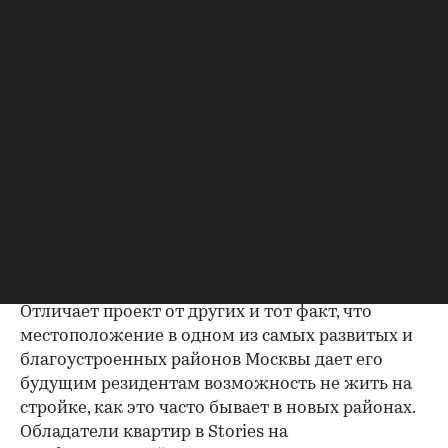
других проектов в Раменках, делая его, согласно
концепции work&live, удобным не только для
жизни, но и для работы. Стоит отметить, что
совмещение жилых и коммерческих
площадей — это не просто эффективный способ
повышения экономической активности района.
Это еще и дополнительное преимущество для
самих жителей, которые смогут получать
услуги, не тратя драгоценного времени на
поездки.
Когда все под рукой
Отличает проект от других и тот факт, что
местоположение в одном из самых развитых и
благоустроенных районов Москвы дает его
будущим резидентам возможность не жить на
стройке, как это часто бывает в новых районах.
Обладатели квартир в Stories на