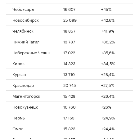
Чебоксары
16 607
+45%
Новосибирск
25 099
+42,6%
Челябинск
18 857
+41,9%
Нижний Тагил
13 787
+36,2%
Набережные Челны
17 022
+35,6%
Киров
14 323
+34,5%
Курган
13 710
+28,4%
Краснодар
20 745
+27,5%
Магнитогорск
15 428
+26,4%
Новокузнецк
16 760
+26%
Пермь
17 163
+24,9%
Омск
15 323
+24,4%
Волжский
12 455
+24,4%