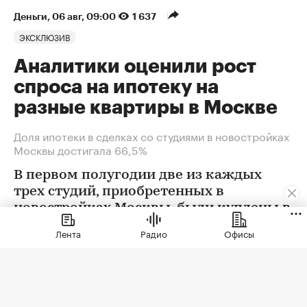
Деньги
⁠,
06 авг, 09:00
1 637
ЭКСКЛЮЗИВ
Аналитики оценили рост
спроса на ипотеку на
разные квартиры в Москве
Доля ипотеки в сделках со студиями в новостройках
Москвы достигала 66,5%
В первом полугодии две из каждых
трех студий, приобретенных в
новостройках Москвы, были куплены в
ипотеку. В сегменте трешек ипотечных
Лента
Радио
Офисы
сделок менее половины, а среди
четырехкомнатных квартир — лишь
около четверти