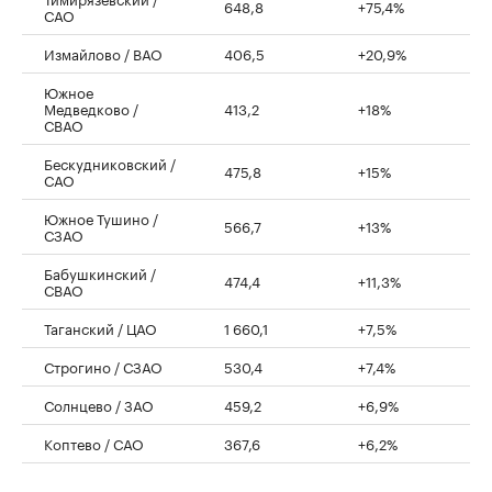
648,8
+75,4%
САО
Измайлово / ВАО
406,5
+20,9%
Южное
Медведково /
413,2
+18%
СВАО
Бескудниковский /
475,8
+15%
САО
Южное Тушино /
566,7
+13%
СЗАО
Бабушкинский /
474,4
+11,3%
СВАО
Таганский / ЦАО
1 660,1
+7,5%
Строгино / СЗАО
530,4
+7,4%
Солнцево / ЗАО
459,2
+6,9%
Коптево / САО
367,6
+6,2%